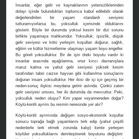
İnsanlar, eğer gelir ve kaynaklarının yetersizliklerinden
dolayı içinde bulundukları toplumca kabul edilebilir olarak
değerlendirilen bir yaşam standardı seviyesi
tutturamıyorlarsa bu, yoksulluk içerisinde olduklarını
gösterir. Böyle bir durumda yoksul kesim bir dizi sorunu
birlikte yaşamaya mahkumdur. Yoksulluk; işsizlik, düşük
gelir seviyesi ve kötü yerleşim koşulları doğurur, sağlık,
eğitim ve kültür hizmetlerine ulaşmayı yaşam boyu engeller.
Bu göreli yoksulluktur. Bir de işin öteki boyutu vardır ki
insanlar arasında aşağılanma, onur kırıcı davranışlara
maruz kalma ve yahut gelir seviyesi yüksek kesim
tarafından tabiri caizse hayvan gibi kullanılma sonuçlarını
doğuran insani yoksulluktur. Her ikisi de içi içe geçmiş bir
neden-sonuç ilişkisi meydana getirir aslında. Çünkü zaten
gelir seviyesi unsuru, her iki durumda da mevcuttur. Peki,
yoksulluk neden oluşur?
Kim yapar veyannereden doğar?
Köylü-kentli ayrımı bu resmin neresinde yer alır?
Köylü-kentli ayrımında değişen sosyo-ekonomik koşullar
sonucu toprağa bağlı yaşamlarını terk edip (yahut çeşitli
nedenlerle terk etmek zorunda kalıp) kente yerleşen
köylüler yoksulluklarını derinleştirerek boyutunu değiştirir.