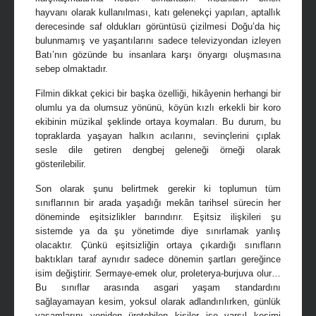
hayvanı olarak kullanılması, katı gelenekçi yapıları, aptallık
derecesinde saf oldukları görüntüsü çizilmesi Doğu’da hiç
bulunmamış ve yaşantılarını sadece televizyondan izleyen
Batı’nın gözünde bu insanlara karşı önyargı oluşmasına
sebep olmaktadır.
Filmin dikkat çekici bir başka özelliği, hikâyenin herhangi bir
olumlu ya da olumsuz yönünü, köyün kızlı erkekli bir koro
ekibinin müzikal şeklinde ortaya koymaları. Bu durum, bu
topraklarda yaşayan halkın acılarını, sevinçlerini çıplak
sesle dile getiren dengbej geleneği örneği olarak
gösterilebilir.
Son olarak şunu belirtmek gerekir ki toplumun tüm
sınıflarının bir arada yaşadığı mekân tarihsel sürecin her
döneminde eşitsizlikler barındırır. Eşitsiz ilişkileri şu
sistemde ya da şu yönetimde diye sınırlamak yanlış
olacaktır. Çünkü eşitsizliğin ortaya çıkardığı sınıfların
baktıkları taraf aynıdır sadece dönemin şartları gereğince
isim değiştirir. Sermaye-emek olur, proleterya-burjuva olur…
Bu sınıflar arasında asgari yaşam standardını
sağlayamayan kesim, yoksul olarak adlandırılırken, günlük
yaşamlarını yeniden üretebilen kişiler ise varsıl kesimi