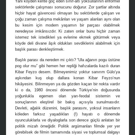
Yani köyden kente göç eden sınıf-altı yoksullarının enformel
sektörlerde çalışması sonucunu doğurur. Zor şartlar altında
hiçbir hayat güvencesi olmayan bu sektörlerde çalışan ve
çoğu zaman çalışma mekânları ve yaşam alanları aynı olan
bu kesim için modern yaşamın bir parçası olabilmek
neredeyse imkânsızdır. Ki zaten onlar bunu hiçbir zaman
istemez tek istedikleri ya evlerine ekmek götürmek veya
köyde deli divane âşık oldukları sevdiklerini alabilmek için
başlık parası denkleştirmek.
Başlık parası da nereden mi çıktı? “Ula ağanın pogu üstüne
pog olur mu” gibi hemen her repliği hafızalarda kazılı duran
Kibar Feyzo desem. Bilmeyenimiz yoktur sanırım Gülo’ya
aşkından kuş olup dallara konan Kibar Feyzo’nun
hikâyesini. Bilinmeyen ya da gözden kaçan bir nokta vardır
ki o da, 1980 öncesi dönemde Türkiye’nin doğusunda
yoğunlukla egemen olan yarı-feodal sistemin ve
sonuçlarının eleştirel bir bakış açısıyla sunulmasıdır.
Devleti, ağalık düzenini, başlık parasını, yoksul insanların
köleden farksız yaşadıkları (!) hayatı o dönemde
oyunculuklarla ve diyaloglarla son derece güçlü anlatan bir
politik mizah örneğidir. Politik argümanları filmde yer yer
görebilsek de filmin tamamında siyasi ve toplumsal dalgayı