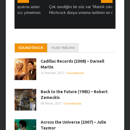
aslen
Çok sevdiğim bir söz var “Mantık sıkıcıdır.” Alfred
Çok sıkıcı
netmen
Hitchcock dünya sinema tarihinin en önemli ve biricik ...
doğallığını
SOUNDTRACK
YILDIZ TABLOSU
Cadillac Records (2008) – Darnell
Martin
11 Haziran, 2017
/
Soundtracks
Back to the Future (1985) – Robert
Zemeckis
08 Nisan, 2017
/
Soundtracks
Across the Universe (2007) – Julie
Taymor