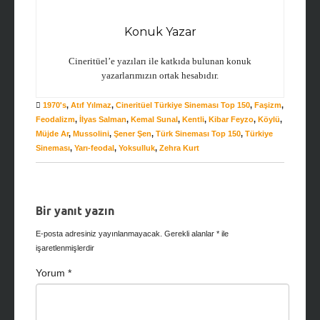
Konuk Yazar
Cineritüel’e yazıları ile katkıda bulunan konuk
yazarlarımızın ortak hesabıdır.
1970's
,
Atıf Yılmaz
,
Cineritüel Türkiye Sineması Top 150
,
Faşizm
,
Feodalizm
,
İlyas Salman
,
Kemal Sunal
,
Kentli
,
Kibar Feyzo
,
Köylü
,
Müjde Ar
,
Mussolini
,
Şener Şen
,
Türk Sineması Top 150
,
Türkiye
Sineması
,
Yarı-feodal
,
Yoksulluk
,
Zehra Kurt
Bir yanıt yazın
E-posta adresiniz yayınlanmayacak.
Gerekli alanlar
*
ile
işaretlenmişlerdir
Yorum
*