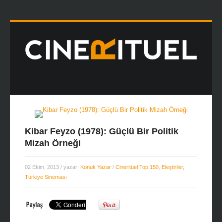
Kibar Feyzo (1978): Güçlü Bir Politik
Mizah Örneği
02 Ekim, 2013
/ yazar:
Konuk Yazar
/
Cineritüel Top 150
,
Eleştiriler
,
Türkiye Sineması