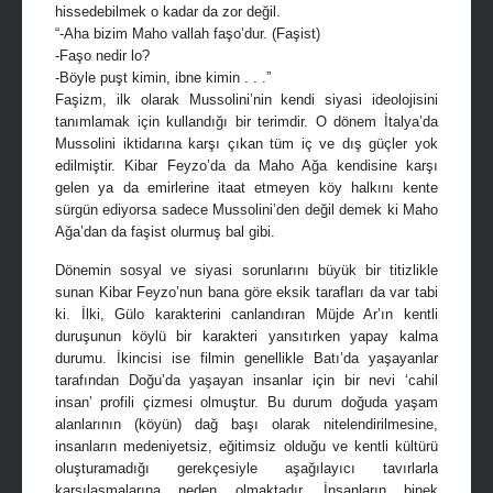
hissedebilmek o kadar da zor değil.
“-Aha bizim Maho vallah faşo’dur. (Faşist)
-Faşo nedir lo?
-Böyle puşt kimin, ibne kimin . . .”
Faşizm, ilk olarak Mussolini’nin kendi siyasi ideolojisini
tanımlamak için kullandığı bir terimdir. O dönem İtalya’da
Mussolini iktidarına karşı çıkan tüm iç ve dış güçler yok
edilmiştir. Kibar Feyzo’da da Maho Ağa kendisine karşı
gelen ya da emirlerine itaat etmeyen köy halkını kente
sürgün ediyorsa sadece Mussolini’den değil demek ki Maho
Ağa’dan da faşist olurmuş bal gibi.
Dönemin sosyal ve siyasi sorunlarını büyük bir titizlikle
sunan Kibar Feyzo’nun bana göre eksik tarafları da var tabi
ki. İlki, Gülo karakterini canlandıran Müjde Ar’ın kentli
duruşunun köylü bir karakteri yansıtırken yapay kalma
durumu. İkincisi ise filmin genellikle Batı’da yaşayanlar
tarafından Doğu’da yaşayan insanlar için bir nevi ‘cahil
insan’ profili çizmesi olmuştur. Bu durum doğuda yaşam
alanlarının (köyün) dağ başı olarak nitelendirilmesine,
insanların medeniyetsiz, eğitimsiz olduğu ve kentli kültürü
oluşturamadığı gerekçesiyle aşağılayıcı tavırlarla
karşılaşmalarına neden olmaktadır. İnsanların binek