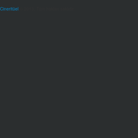
Cineritüel
© 2013. Tüm hakları saklıdır.