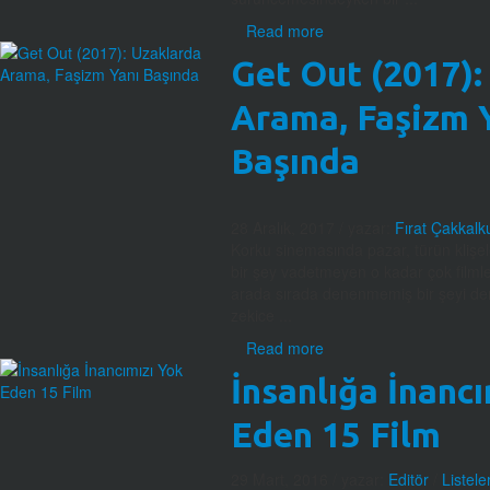
Read more
Get Out (2017):
Arama, Faşizm 
Başında
28 Aralık, 2017
/ yazar:
Fırat Çakkalk
Korku sinemasında pazar, türün klişel
bir şey vadetmeyen o kadar çok filml
arada sırada denenmemiş bir şeyi dene
zekice ...
Read more
İnsanlığa İnancı
Eden 15 Film
29 Mart, 2016
/ yazar:
Editör
/
Listele