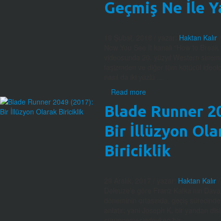
Geçmiş Ne İle Y
16 Şubat, 2018
/ yazar:
Haktan Kalır
Now You See It kanalı “How to Break 
videosunda 20. yüzyıl Western sinem
faşizmden ve diğer tüm kötücül ideoloj
nasıl da iki yüzlü ...
Read more
Blade Runner 20
Bir İllüzyon Ola
Biriciklik
29 Aralık, 2017
/ yazar:
Haktan Kalır
Deleuze’e göre Franz Kafka’nın Dava r
döneminin ortasında, geçiş sürecinde
anlatır; yani Joseph K. bir yandan di
sürüncemesindeyken bir ...