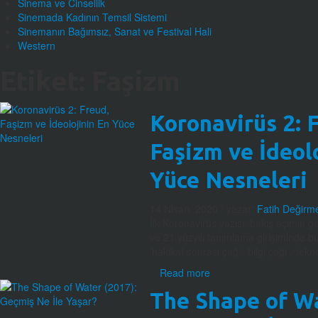
Sinema ve Cinsellik
Sinemada Kadının Temsil Sistemi
Sinemanın Bağımsız, Sanat ve Festival Hali
Western
Etiket:
Faşizm
Koronavirüs 2: 
Faşizm ve İdeol
Yüce Nesneleri
14 Nisan, 2020
/ yazar:
Fatih Değirm
İlk Koronavirüs yazısı, bakış açımın g
ve 21.yüzyılı tanımlama girişiminde bu
‘hakikat sonrası çağ’, ‘bilgi çağı’, ‘tekno
Read more
The Shape of Wa