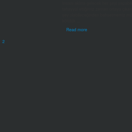
İnsanı aklına gelecek her şeyi yapabil
tahayyül ettiğimiz zaman ortaya çıkan
şey olabileceğinden bahsetmemiz mümk
kötülük ...
Read more
1
2