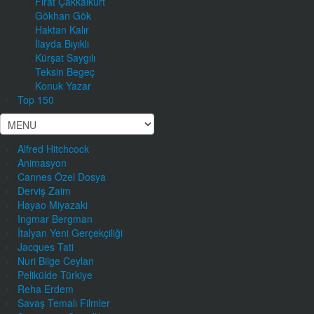
Fırat Çakkalkurt
Gökhan Gök
Haktan Kalır
İlayda Bıyıklı
Kürşat Saygılı
Teksin Begeç
Konuk Yazar
Top 150
Alfred Hitchcock
Animasyon
Cannes Özel Dosya
Derviş Zaim
Hayao Miyazaki
Ingmar Bergman
İtalyan Yeni Gerçekçiliği
Jacques Tati
Nuri Bilge Ceylan
Pelikülde Türkiye
Reha Erdem
Savaş Temalı Filmler