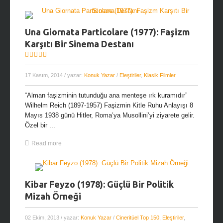
Una Giornata Particolare (1977): Faşizm
Karşıtı Bir Sinema Destanı
17 Kasım, 2014
/ yazar:
Konuk Yazar
/
Eleştiriler
,
Klasik Filmler
“Alman faşizminin tutunduğu ana menteşe ırk kuramıdır”
Wilhelm Reich (1897-1957) Faşizmin Kitle Ruhu Anlayışı 8
Mayıs 1938 günü Hitler, Roma’ya Musollini’yi ziyarete gelir.
Özel bir ...
Read more
Kibar Feyzo (1978): Güçlü Bir Politik
Mizah Örneği
02 Ekim, 2013
/ yazar:
Konuk Yazar
/
Cineritüel Top 150
,
Eleştiriler
,