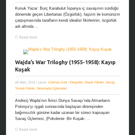
Konuk Yazar: Burç Karabulut İspanya iç savaşının sürdüğü
dönemde geçen Libertarias (Özgürlük), faşizm ile komünizm
çarpışmasında tarafların kendi idealist fikirlerinin, özgürlük
adı altında ...
Read more
Wajda’s War Triloghy (1955-1958): Kayıp
Kuşak
06 Mart, 2015
/ yazar:
Gökhan Gök
/
Eleştiriler
,
Klasik Filmler
,
Savaş
Temalı Filmler
,
Sinemada Üçlemeler
Andrezj Wajda’nın İkinci Dünya Savaşı’nda Almanların
Polonya’yı işgali sonrasında başlayan direnişinden
bağımsızlık gününe kadar uzanan bir süreci kapsayan
Savaş Üçlemesi, (Pokolenie -Bir Kuşak- ...
Read more