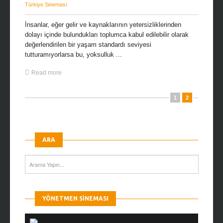
Türkiye Sineması
İnsanlar, eğer gelir ve kaynaklarının yetersizliklerinden
dolayı içinde bulundukları toplumca kabul edilebilir olarak
değerlendirilen bir yaşam standardı seviyesi
tutturamıyorlarsa bu, yoksulluk ...
Read more
1
2
ARA
YÖNETMEN SINEMASI