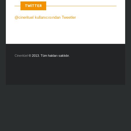
TWITTER
@cinerituel kullanıcısından Tweetler
Cineritüel
© 2013. Tüm hakları saklıdır.