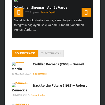
Yönetmen Sineması: Agnès Varda
Yönetmen
19 Ocak, 2019
/ yazar:
İlayda Bıyıklı
30 Aralık, 2
en çok Top
Sanat tarihi okuduktan sonra, sanat hayatına aslen
Çok sevdiğ
alı
fotoğrafla başlayan Belçika asıllı Fransız yönetmen
Hitchcock 
Agnès Varda, ...
SOUNDTRACK
YILDIZ TABLOSU
Cadillac Records (2008) – Darnell
Martin
11 Haziran, 2017
/
Soundtracks
Back to the Future (1985) – Robert
Zemeckis
08 Nisan, 2017
/
Soundtracks