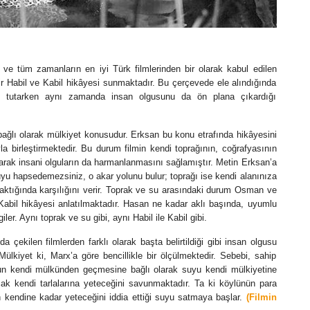
 ve tüm zamanların en iyi Türk filmlerinden bir olarak kabul edilen
ir Habil ve Kabil hikâyesi sunmaktadır. Bu çerçevede ele alındığında
ık tutarken aynı zamanda insan olgusunu da ön plana çıkardığı
bağlı olarak mülkiyet konusudur. Erksan bu konu etrafında hikâyesini
a birleştirmektedir. Bu durum filmin kendi toprağının, coğrafyasının
arak insani olguların da harmanlanmasını sağlamıştır. Metin Erksan’a
Suyu hapsedemezsiniz, o akar yolunu bulur; toprağı ise kendi alanınıza
 baktığında karşılığını verir. Toprak ve su arasındaki durum Osman ve
abil hikâyesi anlatılmaktadır. Hasan ne kadar aklı başında, uyumlu
ler. Aynı toprak ve su gibi, aynı Habil ile Kabil gibi.
a çekilen filmlerden farklı olarak başta belirtildiği gibi insan olgusu
ülkiyet ki, Marx’a göre bencillikle bir ölçülmektedir. Sebebi, sahip
yun kendi mülkünden geçmesine bağlı olarak suyu kendi mülkiyetine
cak kendi tarlalarına yeteceğini savunmaktadır. Ta ki köylünün para
n kendine kadar yeteceğini iddia ettiği suyu satmaya başlar.
(Filmin