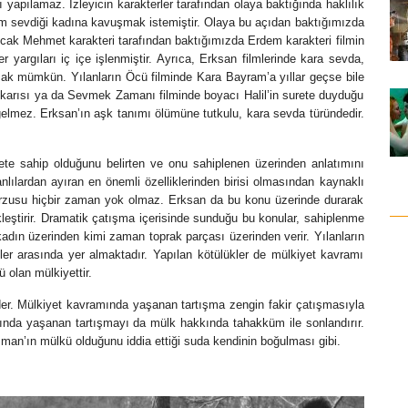
ı yapılamaz. İzleyicin karakterler tarafından olaya baktığında haklılık
em sevdiği kadına kavuşmak istemiştir. Olaya bu açıdan baktığımızda
ncak Mehmet karakteri tarafından baktığımızda Erdem karakteri filmin
 yargıları iç içe işlenmiştir. Ayrıca, Erksan filmlerinde kara sevda,
lamak mümkün. Yılanların Öcü filminde Kara Bayram’a yıllar geçse bile
in karısı ya da Sevmek Zamanı filminde boyacı Halil’in surete duyduğu
 gelmez. Erksan’ın aşk tanımı ölümüne tutkulu, kara sevda türündedir.
ete sahip olduğunu belirten ve onu sahiplenen üzerinden anlatımını
nlılardan ayıran en önemli özelliklerinden birisi olmasından kaynaklı
 arzusu hiçbir zaman yok olmaz. Erksan da bu konu üzerinde durarak
ekleştirir. Dramatik çatışma içerisinde sunduğu bu konular, sahiplenme
dın üzerinden kimi zaman toprak parçası üzerinden verir. Yılanların
er arasında yer almaktadır. Yapılan kötülükler de mülkiyet kavramı
 olan mülkiyettir.
der. Mülkiyet kavramında yaşanan tartışma zengin fakir çatışmasıyla
kkında yaşanan tartışmayı da mülk hakkında tahakküm ile sonlandırır.
man’ın mülkü olduğunu iddia ettiği suda kendinin boğulması gibi.