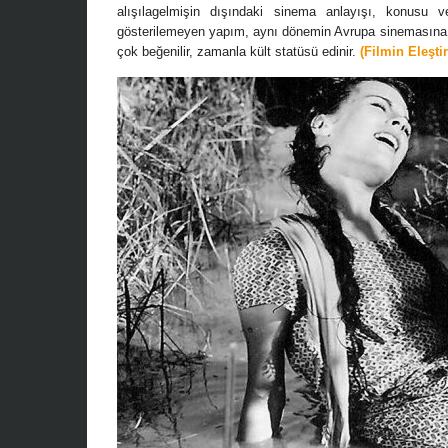
alışılagelmişin dışındaki sinema anlayışı, konusu
gösterilemeyen yapım, aynı dönemin Avrupa sinemasına pa
çok beğenilir, zamanla kült statüsü edinir.
(Filmin Eleşti