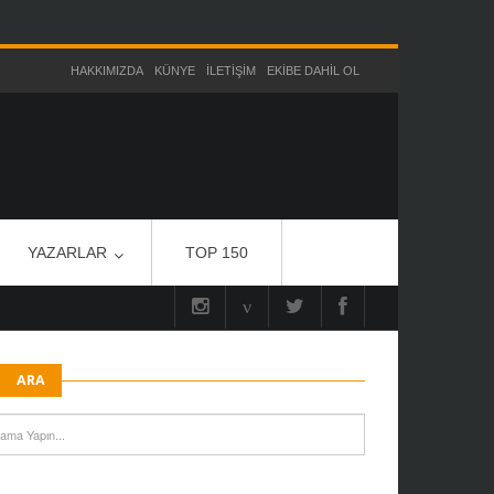
HAKKIMIZDA
KÜNYE
İLETIŞIM
EKIBE DAHIL OL
YAZARLAR
TOP 150
ARA