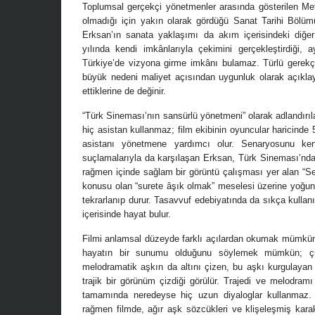
Toplumsal gerçekçi yönetmenler arasında gösterilen Meti
olmadığı için yakın olarak gördüğü Sanat Tarihi Bölümü
Erksan’ın sanata yaklaşımı da akım içerisindeki diğe
yılında kendi imkânlarıyla çekimini gerçekleştirdiği, 
Türkiye’de vizyona girme imkânı bulamaz. Türlü gerekç
büyük nedeni maliyet açısından uygunluk olarak açıkla
ettiklerine de değinir.
“Türk Sineması’nın sansürlü yönetmeni” olarak adlandırıla
hiç asistan kullanmaz; film ekibinin oyuncular haricinde 5
asistanı yönetmene yardımcı olur. Senaryosunu kendi
suçlamalarıyla da karşılaşan Erksan, Türk Sineması’ndaki
rağmen içinde sağlam bir görüntü çalışması yer alan “Se
konusu olan “surete âşık olmak” meselesi üzerine yoğunl
tekrarlanıp durur. Tasavvuf edebiyatında da sıkça kullanı
içerisinde hayat bulur.
Filmi anlamsal düzeyde farklı açılardan okumak mümkün
hayatın bir sunumu olduğunu söylemek mümkün; çün
melodramatik aşkın da altını çizen, bu aşkı kurgulayan v
trajik bir görünüm çizdiği görülür. Trajedi ve melodramı
tamamında neredeyse hiç uzun diyaloglar kullanmaz.
rağmen filmde, ağır aşk sözcükleri ve klişeleşmiş karakt