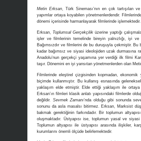
Metin Erksan
, Türk Sineması’nın en çok tartışılan v
yapımlar ortaya koyabilen yönetmenlerdendir. Filmlerinde
dönemi içerisinde harmanlayarak filmlerinde işlemektedir.
Yönetmen Sinemas
Erksan,
Toplumsal Gerçekçilik
üzerine yaptığı çalışmal
07 Kasım, 2017
/ yazar:
D
işler ve filmlerinin temelinde bireyin yalnızlığı, iyi 
Uzun metrajları bir 
Bağımsızdır ve filmlerini de bu duruşuyla çekmiştir. Bu 
çok Top of the Lake 
kadar bağımsız ve siyasi ideolojiden uzak durmasına r
Zelandalı yönetmen .
Anadolu’nun gerçekçi yaşamına yer verdiği ilk filmi Kar
taşır. Dönemini en iyi yansıtan yönetmenlerden olan Meti
Filmlerinde eleştirel çizgisinden kopmadan, ekonomik ya
biçimde kullanmıştır. Bu kullanış esnasında gelenekse
yaklaşım elde etmiştir. Elde ettiği yaklaşım ile orta
Erksan’ın filmleri klasik anlatı yapısındaki filmlerde oldu
değildir.
Sevmek Zamanı
’nda olduğu gibi sonunda seve
sonunu da asla masalsı bitirmez. Erksan, Marksist düş
bakmak gerektiğinin farkındadır. Bir toplumun altyapısı
oluşmaktadır. Üstyapısı ise, toplumun yasal ve siyasi k
Toplumun altyapısı ile üstyapısı arasında ilişkiler, k
kurumlarını önemli ölçüde belirlemektedir.