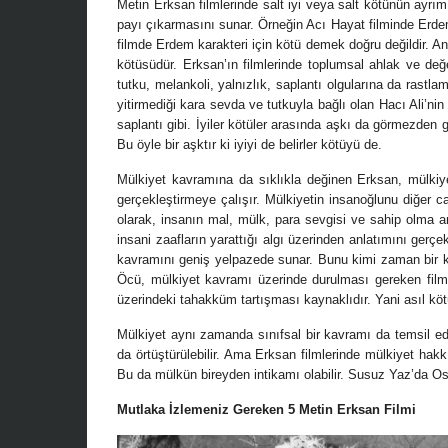
Metin Erksan filmlerinde salt iyi veya salt kötünün ayrım
payı çıkarmasını sunar. Örneğin Acı Hayat filminde Erd
filmde Erdem karakteri için kötü demek doğru değildir. A
kötüsüdür. Erksan’ın filmlerinde toplumsal ahlak ve değer
tutku, melankoli, yalnızlık, saplantı olgularına da rast
yitirmediği kara sevda ve tutkuyla bağlı olan Hacı Ali’n
saplantı gibi. İyiler kötüler arasında aşkı da görmezden
Bu öyle bir aşktır ki iyiyi de belirler kötüyü de.
Mülkiyet kavramına da sıklıkla değinen Erksan, mülkiy
gerçekleştirmeye çalışır. Mülkiyetin insanoğlunu diğer ca
olarak, insanın mal, mülk, para sevgisi ve sahip olma
insani zaafların yarattığı algı üzerinden anlatımını gerç
kavramını geniş yelpazede sunar. Bunu kimi zaman bir ka
Öcü, mülkiyet kavramı üzerinde durulması gereken filml
üzerindeki tahakküm tartışması kaynaklıdır. Yani asıl kötü
Mülkiyet aynı zamanda sınıfsal bir kavramı da temsil e
da örtüştürülebilir. Ama Erksan filmlerinde mülkiyet ha
Bu da mülkün bireyden intikamı olabilir. Susuz Yaz’da Os
Mutlaka İzlemeniz Gereken 5 Metin Erksan Filmi