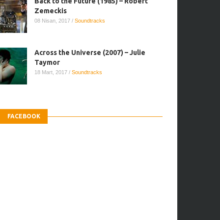
Back to the Future (1985) – Robert
Zemeckis
08 Nisan, 2017
/
Soundtracks
Across the Universe (2007) – Julie
Taymor
18 Mart, 2017
/
Soundtracks
FACEBOOK