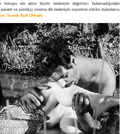
 ve konuyu ele alma biçimi nedeniyle dağıtımcı bulamadığından
ralel ve yenilikçi sinema dili nedeniyle seyretme imkânı bulanlarca
risi: Surete Aşık Olmak)