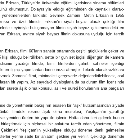
n Erksan, Türkiye’de üniversite eğitimi içerisinde sinema bölümleri
’nü okumuştur. Dolayısıyla -aldığı eğitiminden de kaynaklı olarak-
r yönetmenlerden farklıdır. Sevmek Zamanı, Metin Erksan’ın 1965
ayrıksı ve özel filmidir. Erksan’ın siyah beyaz olarak çektiği film
elerle seyirciyle buluşamayan filmin siyah beyaz çekilmesindeki en
yan Erksan, ayrıca siyah beyazı filmin dokusuna uyduğu için tercih
n Erksan, filmi 60’ların sansür ortamında çeşitli güçlüklerle çeker ve
 kişi olduğu belirtilirken, sette bir gün set işçisi diğer gün de kamera
sinin yazdığı filmde, kimi filmlerden çalıntı sahneler içerdiği
 en ilginç yapımlardan birine imza atmıştır. Teknik olanaksızlıklara
vmek Zamanı” filmi, minimalist çerçevede değerlendirilebilecek, asıl
aşan bir yapım. Az sayıdaki diyaloglarla da bu durum film içerisinde
lan surete âşık olma konusu, aslı ve sureti konularının ana parçaları
se de yönetmenin bakışının esasen bir “aşk” kutsamasından ziyade
kü filmdeki resme âşık olma meselesi, Yeşilçam’ın yarattığı
e yeniden üreten bir yapı ile işlenir. Hatta daha ileri giderek bunun
 birleştirmek için biçimsel bir anlatımı tercih eden yönetmen, filmin
 Çekimleri Yeşilçam’ın yükselişte olduğu döneme denk gelmesine
erler yerine sade bir anlatım şekline yer verilir. Çekildiği dönemde