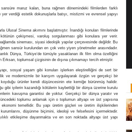
e sansüre maruz kalan, buna rağmen dönemindeki filmlerden farklı
 yer verdiği estetik dokunuşlarla batıyı, mistizmi ve evrensel yapıyı
ı: Jane Campion
Yönetmen Sineması: Agnès Varda
arla
Ulusal Sinema
akımını başlatmıştır. İnandığı konuları filmlerinde
ilan Salkaya
19 Ocak, 2019
/ yazar:
İlayda Bıyıklı
ve kötünün çekişmesi, varoluş sorgulanması gibi konulara yer verir.
yana, adını son dönemde en
Sanat tarihi okuduktan sonra, sanat hayatına
bağlamda sineması, siyasi ideolojik yapılar çerçevesinde değildir. Bu
dizisi ile duyduğumuz Yeni
aslen fotoğrafla başlayan Belçika asıllı Fransız
ağmen sansür kurulundan en çok veto yiyen yönetmeler arasındadır.
..
yönetmen Agnès Varda, ...
anlık Dünya, Türkiye’de tümüyle yasaklanan ilk film olma özelliğini
n Erksan, toplumsal çizgisinin de dışına çıkmamayı tercih etmiştir.
pı, sosyal yaşam gibi konuları işlerken eleştirelliğini de sert bir
llik ve modernizmle bir karışım uygulayarak özgün ve gerçekçi bir
ya koyduğu ürünler kendi düşüncesinin ete kemiğe bürünmüş halidir.
ğu gibi iyilerin kazandığı kötülerin kaybettiği bir dünya üzerine kurulu
nlerin kavuşma garantisi de yoktur. Gerçekçi bir dünya yaratır ve
üncedeki toplumu anlamak için o toplumun altyapı ve üst yapısına
 ekonomi temellidir. Bu yapı üretim güçleri ve üretim ilişkilerinden
urumlarını, düşünme biçimini, ideoloji ve felsefesini içermektedir.
arşılıklı etkileşime dayanmakta ve en son noktada altyapı üst yapı