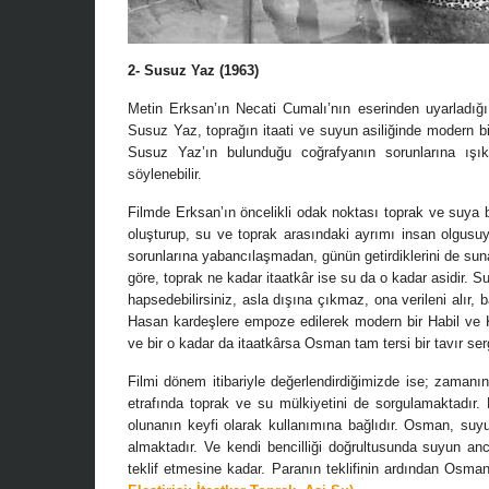
2- Susuz Yaz (1963)
Metin Erksan’ın Necati Cumalı’nın eserinden uyarladığı
Susuz Yaz, toprağın itaati ve suyun asiliğinde modern b
Susuz Yaz’ın bulunduğu coğrafyanın sorunlarına ış
söylenebilir.
Filmde Erksan’ın öncelikli odak noktası toprak ve suya 
oluşturup, su ve toprak arasındaki ayrımı insan olgusuyl
sorunlarına yabancılaşmadan, günün getirdiklerini de sun
göre, toprak ne kadar itaatkâr ise su da o kadar asidir. 
hapsedebilirsiniz, asla dışına çıkmaz, ona verileni alır,
Hasan kardeşlere empoze edilerek modern bir Habil ve K
ve bir o kadar da itaatkârsa Osman tam tersi bir tavır sergi
Filmi dönem itibariyle değerlendirdiğimizde ise; zamanınd
etrafında toprak ve su mülkiyetini de sorgulamaktadır. M
olunanın keyfi olarak kullanımına bağlıdır. Osman, su
almaktadır. Ve kendi bencilliği doğrultusunda suyun an
teklif etmesine kadar. Paranın teklifinin ardından Osma