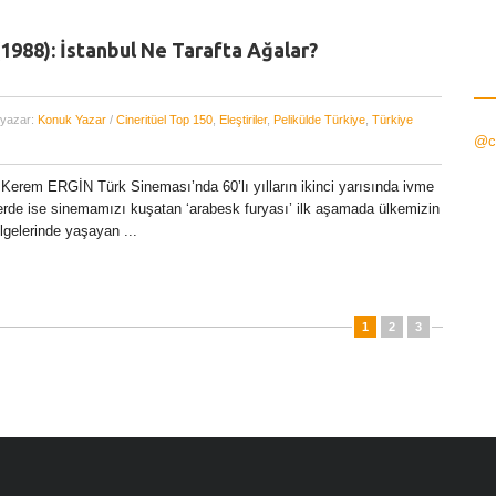
1988): İstanbul Ne Tarafta Ağalar?
 yazar:
Konuk Yazar
/
Cineritüel Top 150
,
Eleştiriler
,
Pelikülde Türkiye
,
Türkiye
@ci
Kerem ERGİN Türk Sineması’nda 60’lı yılların ikinci yarısında ivme
erde ise sinemamızı kuşatan ‘arabesk furyası’ ilk aşamada ülkemizin
gelerinde yaşayan ...
1
2
3