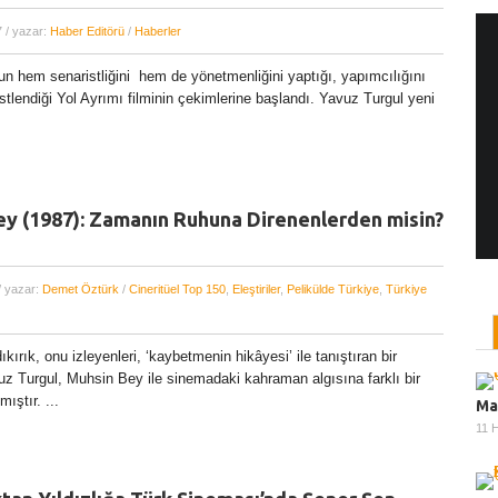
7
/ yazar:
Haber Editörü
/
Haberler
un hem senaristliğini hem de yönetmenliğini yaptığı, yapımcılığını
Yönetmen Sineması: Jane Campion
tlendiği Yol Ayrımı filminin çekimlerine başlandı. Yavuz Turgul yeni
07 Kasım, 2017
/ yazar:
Dilan Salkaya
Uzun metrajları bir yana, adını son dönemde en
çok Top of the Lake dizisi ile duyduğumuz Yeni
Zelandalı yönetmen ...
y (1987): Zamanın Ruhuna Direnenlerden misin?
/ yazar:
Demet Öztürk
/
Cineritüel Top 150
,
Eleştiriler
,
Pelikülde Türkiye
,
Türkiye
ırık, onu izleyenleri, ‘kaybetmenin hikâyesi’ ile tanıştıran bir
z Turgul, Muhsin Bey ile sinemadaki kahraman algısına farklı bir
ıştır. ...
Ma
11 