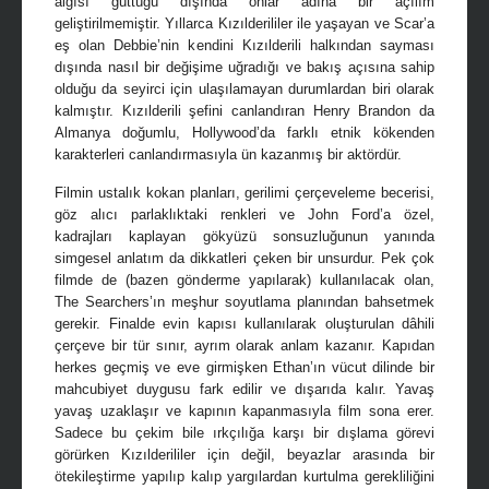
algısı güttüğü dışında onlar adına bir açılım
geliştirilmemiştir. Yıllarca Kızılderililer ile yaşayan ve Scar’a
eş olan Debbie’nin kendini Kızılderili halkından sayması
dışında nasıl bir değişime uğradığı ve bakış açısına sahip
olduğu da seyirci için ulaşılamayan durumlardan biri olarak
kalmıştır. Kızılderili şefini canlandıran Henry Brandon da
Almanya doğumlu, Hollywood’da farklı etnik kökenden
karakterleri canlandırmasıyla ün kazanmış bir aktördür.
Filmin ustalık kokan planları, gerilimi çerçeveleme becerisi,
göz alıcı parlaklıktaki renkleri ve John Ford’a özel,
kadrajları kaplayan gökyüzü sonsuzluğunun yanında
simgesel anlatım da dikkatleri çeken bir unsurdur. Pek çok
filmde de (bazen gönderme yapılarak) kullanılacak olan,
The Searchers’ın meşhur soyutlama planından bahsetmek
gerekir. Finalde evin kapısı kullanılarak oluşturulan dâhili
çerçeve bir tür sınır, ayrım olarak anlam kazanır. Kapıdan
herkes geçmiş ve eve girmişken Ethan’ın vücut dilinde bir
mahcubiyet duygusu fark edilir ve dışarıda kalır. Yavaş
yavaş uzaklaşır ve kapının kapanmasıyla film sona erer.
Sadece bu çekim bile ırkçılığa karşı bir dışlama görevi
görürken Kızılderililer için değil, beyazlar arasında bir
ötekileştirme yapılıp kalıp yargılardan kurtulma gerekliliğini