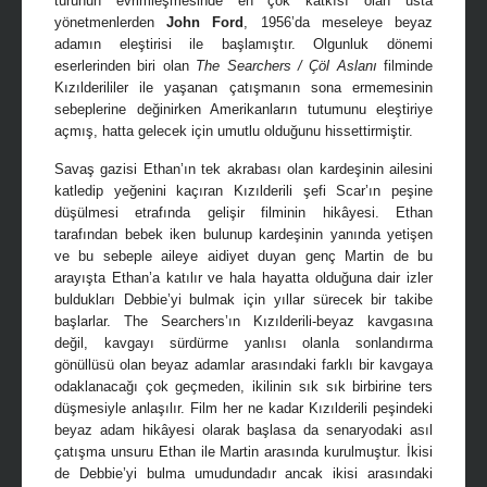
türünün evrimleşmesinde en çok katkısı olan usta
yönetmenlerden
John Ford
, 1956’da meseleye beyaz
adamın eleştirisi ile başlamıştır. Olgunluk dönemi
eserlerinden biri olan
The Searchers / Çöl Aslanı
filminde
Kızılderililer ile yaşanan çatışmanın sona ermemesinin
sebeplerine değinirken Amerikanların tutumunu eleştiriye
açmış, hatta gelecek için umutlu olduğunu hissettirmiştir.
Savaş gazisi Ethan’ın tek akrabası olan kardeşinin ailesini
katledip yeğenini kaçıran Kızılderili şefi Scar’ın peşine
düşülmesi etrafında gelişir filminin hikâyesi. Ethan
tarafından bebek iken bulunup kardeşinin yanında yetişen
ve bu sebeple aileye aidiyet duyan genç Martin de bu
arayışta Ethan’a katılır ve hala hayatta olduğuna dair izler
buldukları Debbie’yi bulmak için yıllar sürecek bir takibe
başlarlar. The Searchers’ın Kızılderili-beyaz kavgasına
değil, kavgayı sürdürme yanlısı olanla sonlandırma
gönüllüsü olan beyaz adamlar arasındaki farklı bir kavgaya
odaklanacağı çok geçmeden, ikilinin sık sık birbirine ters
düşmesiyle anlaşılır. Film her ne kadar Kızılderili peşindeki
beyaz adam hikâyesi olarak başlasa da senaryodaki asıl
çatışma unsuru Ethan ile Martin arasında kurulmuştur. İkisi
de Debbie’yi bulma umudundadır ancak ikisi arasındaki