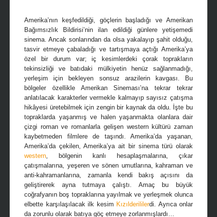
Amerika’nın keşfedildiği, göçlerin başladığı ve Amerikan
Bağımsızlık Bildirisi’nin ilan edildiği günlere yetişemedi
sinema. Ancak sonlarından da olsa yakalayıp şahit olduğu,
tasvir etmeye çabaladığı ve tartışmaya açtığı Amerika’ya
özel bir durum var; iç kesimlerdeki çorak toprakların
tekinsizliği ve batıdaki mülkiyetin henüz sağlanmadığı,
yerleşim için bekleyen sonsuz arazilerin kavgası. Bu
bölgeler özellikle Amerikan Sineması’na tekrar tekrar
anlatılacak karakterler vermekle kalmayıp sayısız çatışma
hikâyesi üretebilmek için zengin bir kaynak da oldu. İşte bu
topraklarda yaşanmış ve halen yaşanmakta olanlara dair
çizgi roman ve romanlarla gelişen western kültürü zaman
kaybetmeden filmlere de taşındı. Amerika’da yaşanan,
Amerika’da çekilen, Amerika’ya ait
bir sinema türü olarak
western
, bölgenin kanlı hesaplaşmalarına, çıkar
çatışmalarına, yeşeren ve sönen umutlarına, kahraman ve
anti-kahramanlarına, zamanla kendi bakış açısını da
geliştirerek ayna tutmaya çalıştı. Amaç bu büyük
coğrafyanın boş topraklarına yayılmak ve yerleşmek olunca
elbette karşılaşılacak ilk kesim
Kızılderililer
di. Ayrıca onlar
da zorunlu olarak batıya göç etmeye zorlanmışlardı…