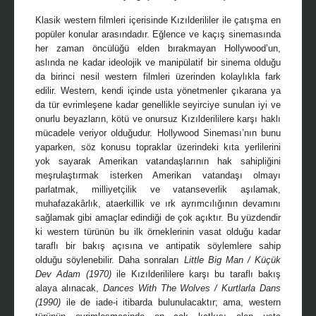
Klasik western filmleri içerisinde Kızılderililer ile çatışma en
popüler konular arasındadır. Eğlence ve kaçış sinemasında
her zaman öncülüğü elden bırakmayan Hollywood’un,
aslında ne kadar ideolojik ve manipülatif bir sinema olduğu
da birinci nesil western filmleri üzerinden kolaylıkla fark
edilir. Western, kendi içinde usta yönetmenler çıkarana ya
da tür evrimleşene kadar genellikle seyirciye sunulan iyi ve
onurlu beyazların, kötü ve onursuz Kızılderililere karşı haklı
mücadele veriyor olduğudur. Hollywood Sineması’nın bunu
yaparken, söz konusu topraklar üzerindeki kıta yerlilerini
yok sayarak Amerikan vatandaşlarının hak sahipliğini
meşrulaştırmak isterken Amerikan vatandaşı olmayı
parlatmak, milliyetçilik ve vatanseverlik aşılamak,
muhafazakârlık, ataerkillik ve ırk ayrımcılığının devamını
sağlamak gibi amaçlar edindiği de çok açıktır. Bu yüzdendir
ki western türünün bu ilk örneklerinin vasat olduğu kadar
taraflı bir bakış açısına ve antipatik söylemlere sahip
olduğu söylenebilir. Daha sonraları
Little Big Man / Küçük
Dev Adam (1970)
ile Kızılderililere karşı bu taraflı bakış
alaya alınacak,
Dances With The Wolves / Kurtlarla Dans
(1990)
ile de iade-i itibarda bulunulacaktır; ama, western