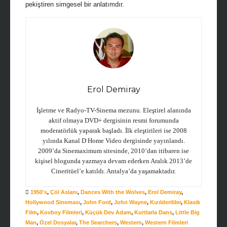
pekiştiren simgesel bir anlatımdır.
Erol Demiray
İşletme ve Radyo-TV-Sinema mezunu. Eleştirel alanında
aktif olmaya DVD+ dergisinin resmi forumunda
moderatörlük yaparak başladı. İlk eleştirileri ise 2008
yılında Kanal D Home Video dergisinde yayınlandı.
2009’da Sinemaximum sitesinde, 2010’dan itibaren ise
kişisel blogunda yazmaya devam ederken Aralık 2013’de
Cineritüel’e katıldı. Antalya’da yaşamaktadır.
1950's
,
Çöl Aslanı
,
Dances With the Wolves
,
Erol Demiray
,
Hollywood Sineması
,
John Ford
,
John Wayne
,
Kızılderililer
,
Klasik
Film
,
Kovboy Filmleri
,
Küçük Dev Adam
,
Kurtlarla Dans
,
Little Big
Man
,
Özel Dosyalar
,
The Searchers
,
Western
,
Western Filmleri