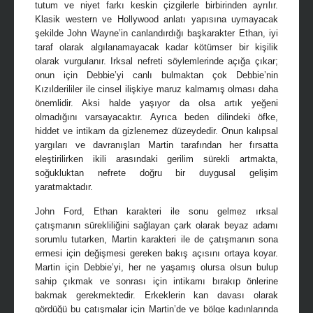
tutum ve niyet farkı keskin çizgilerle birbirinden ayrılır.
Klasik western ve Hollywood anlatı yapısına uymayacak
şekilde John Wayne’in canlandırdığı başkarakter Ethan, iyi
taraf olarak algılanamayacak kadar kötümser bir kişilik
olarak vurgulanır. Irksal nefreti söylemlerinde açığa çıkar;
onun için Debbie’yi canlı bulmaktan çok Debbie’nin
Kızılderililer ile cinsel ilişkiye maruz kalmamış olması daha
önemlidir. Aksi halde yaşıyor da olsa artık yeğeni
olmadığını varsayacaktır. Ayrıca beden dilindeki öfke,
hiddet ve intikam da gizlenemez düzeydedir. Onun kalıpsal
yargıları ve davranışları Martin tarafından her fırsatta
eleştirilirken ikili arasındaki gerilim sürekli artmakta,
soğukluktan nefrete doğru bir duygusal gelişim
yaratmaktadır.
John Ford, Ethan karakteri ile sonu gelmez ırksal
çatışmanın sürekliliğini sağlayan çark olarak beyaz adamı
sorumlu tutarken, Martin karakteri ile de çatışmanın sona
ermesi için değişmesi gereken bakış açısını ortaya koyar.
Martin için Debbie’yi, her ne yaşamış olursa olsun bulup
sahip çıkmak ve sonrası için intikamı bırakıp önlerine
bakmak gerekmektedir. Erkeklerin kan davası olarak
gördüğü bu çatışmalar için Martin’de ve bölge kadınlarında