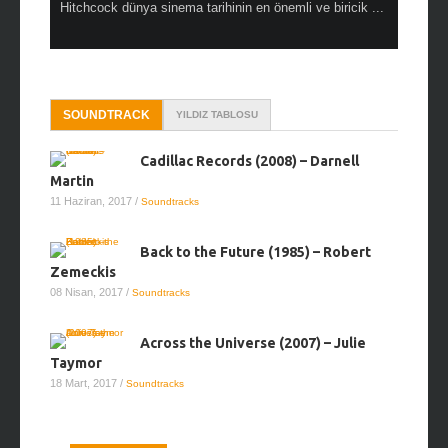
netmen
Hitchcock dünya sinema tarihinin en önemli ve biricik ...
doğallığını
SOUNDTRACK
YILDIZ TABLOSU
Cadillac Records (2008) – Darnell
Martin
11 Haziran, 2017
/
Soundtracks
Back to the Future (1985) – Robert
Zemeckis
08 Nisan, 2017
/
Soundtracks
Across the Universe (2007) – Julie
Taymor
18 Mart, 2017
/
Soundtracks