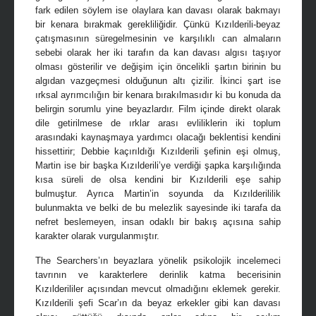
fark edilen söylem ise olaylara kan davası olarak bakmayı
bir kenara bırakmak gerekliliğidir. Çünkü Kızılderili-beyaz
çatışmasının süregelmesinin ve karşılıklı can almaların
sebebi olarak her iki tarafın da kan davası algısı taşıyor
olması gösterilir ve değişim için öncelikli şartın birinin bu
algıdan vazgeçmesi olduğunun altı çizilir. İkinci şart ise
ırksal ayrımcılığın bir kenara bırakılmasıdır ki bu konuda da
belirgin sorumlu yine beyazlardır. Film içinde direkt olarak
dile getirilmese de ırklar arası evliliklerin iki toplum
arasındaki kaynaşmaya yardımcı olacağı beklentisi kendini
hissettirir; Debbie kaçırıldığı Kızılderili şefinin eşi olmuş,
Martin ise bir başka Kızılderili’ye verdiği şapka karşılığında
kısa süreli de olsa kendini bir Kızılderili eşe sahip
bulmuştur. Ayrıca Martin’in soyunda da Kızılderililik
bulunmakta ve belki de bu melezlik sayesinde iki tarafa da
nefret beslemeyen, insan odaklı bir bakış açısına sahip
karakter olarak vurgulanmıştır.
The Searchers’ın beyazlara yönelik psikolojik incelemeci
tavrının ve karakterlere derinlik katma becerisinin
Kızılderililer açısından mevcut olmadığını eklemek gerekir.
Kızılderili şefi Scar’ın da beyaz erkekler gibi kan davası