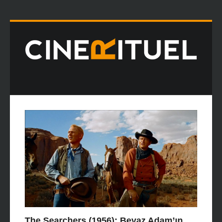
The Searchers (1956): Beyaz Adam’ın