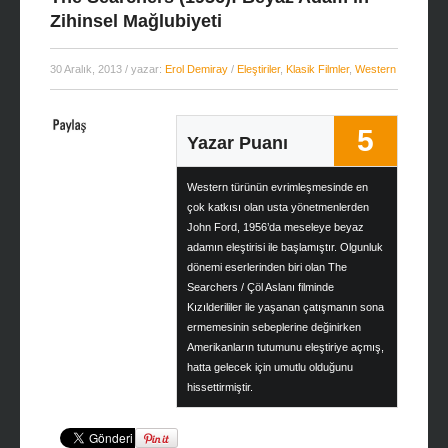
Zihinsel Mağlubiyeti
30 Aralık, 2013
/ yazar:
Erol Demiray
/
Eleştiriler
,
Klasik Filmler
,
Western
5
Yazar Puanı
Western türünün evrimleşmesinde en
çok katkısı olan usta yönetmenlerden
John Ford, 1956’da meseleye beyaz
adamın eleştirisi ile başlamıştır. Olgunluk
dönemi eserlerinden biri olan The
Searchers / Çöl Aslanı filminde
Kızılderililer ile yaşanan çatışmanın sona
ermemesinin sebeplerine değinirken
Amerikanların tutumunu eleştiriye açmış,
hatta gelecek için umutlu olduğunu
hissettirmiştir.