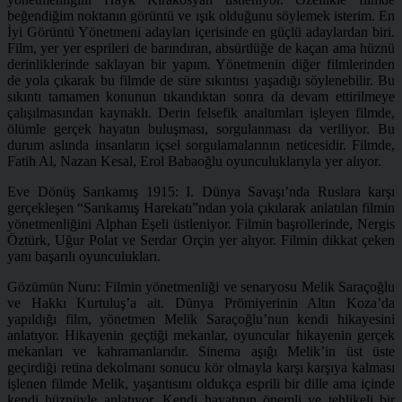
beğendiğim noktanın görüntü ve ışık olduğunu söylemek isterim. En
İyi Görüntü Yönetmeni adayları içerisinde en güçlü adaylardan biri.
Film, yer yer esprileri de barındıran, absürtlüğe de kaçan ama hüznü
derinliklerinde saklayan bir yapım. Yönetmenin diğer filmlerinden
de yola çıkarak bu filmde de süre sıkıntısı yaşadığı söylenebilir. Bu
sıkıntı tamamen konunun tıkandıktan sonra da devam ettirilmeye
çalışılmasından kaynaklı. Derin felsefik analtımları işleyen filmde,
ölümle gerçek hayatın buluşması, sorgulanması da veriliyor. Bu
durum aslında insanların içsel sorgulamalarının neticesidir. Filmde,
Fatih Al, Nazan Kesal, Erol Babaoğlu oyunculuklarıyla yer alıyor.
Eve Dönüş Sarıkamış 1915: I. Dünya Savaşı’nda Ruslara karşı
gerçekleşen “Sarıkamış Harekatı”ndan yola çıkılarak anlatılan filmin
yönetmenliğini Alphan Eşeli üstleniyor. Filmin başrollerinde, Nergis
Öztürk, Uğur Polat ve Serdar Orçin yer alıyor. Filmin dikkat çeken
yanı başarılı oyunculukları.
Gözümün Nuru: Filmin yönetmenliği ve senaryosu Melik Saraçoğlu
ve Hakkı Kurtuluş’a ait. Dünya Prömiyerinin Altın Koza’da
yapıldığı film, yönetmen Melik Saraçoğlu’nun kendi hikayesini
anlatıyor. Hikayenin geçtiği mekanlar, oyuncular hikayenin gerçek
mekanları ve kahramanlarıdır. Sinema aşığı Melik’in üst üste
geçirdiği retina dekolmanı sonucu kör olmayla karşı karşıya kalması
işlenen filmde Melik, yaşantısını oldukça esprili bir dille ama içinde
kendi hüznüyle anlatıyor. Kendi hayatının önemli ve tehlikeli bir