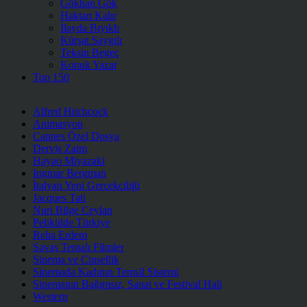
Gökhan Gök
Haktan Kalır
İlayda Bıyıklı
Kürşat Saygılı
Teksin Begeç
Konuk Yazar
Top 150
Alfred Hitchcock
Animasyon
Cannes Özel Dosya
Derviş Zaim
Hayao Miyazaki
Ingmar Bergman
İtalyan Yeni Gerçekçiliği
Jacques Tati
Nuri Bilge Ceylan
Pelikülde Türkiye
Reha Erdem
Savaş Temalı Filmler
Sinema ve Cinsellik
Sinemada Kadının Temsil Sistemi
Sinemanın Bağımsız, Sanat ve Festival Hali
Western