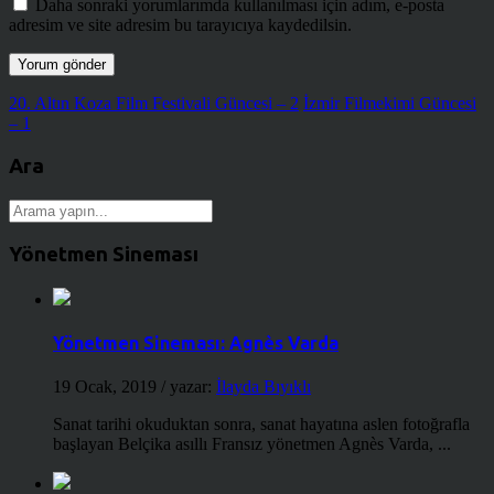
Daha sonraki yorumlarımda kullanılması için adım, e-posta
adresim ve site adresim bu tarayıcıya kaydedilsin.
20. Altın Koza Film Festivali Güncesi – 2
İzmir Filmekimi Güncesi
– 1
Ara
Yönetmen Sineması
Yönetmen Sineması: Agnès Varda
19 Ocak, 2019
/ yazar:
İlayda Bıyıklı
Sanat tarihi okuduktan sonra, sanat hayatına aslen fotoğrafla
başlayan Belçika asıllı Fransız yönetmen Agnès Varda, ...