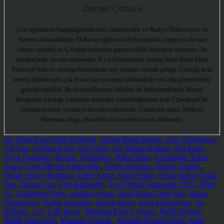
Demet Öztürk
Lise eğitimine başladığından beri Gazetecilik ve Radyo-Televizyon ve
Sinema okumaktadır. Doktora eğitimini de bu alanda yapmaya devam
etmeyi planlıyor. Çalışma hayatına gazetecilikle başlayıp sinemayı da
beraberinde devam ettirmiştir. 8 yıl Uluslararası Adana Altın Koza Film
Festivali’nde ve sinema filmlerinde reji asistanı olarak çalıştı. Çektiği kısa
metraj filmler pek çok festivalin yarışma bölümünde yer alıp gösterimleri
gerçekleştirildi. Bu festivallerden ödülleri de bulunmaktadır. Kendi
blogunda yazdığı yazıların ardından kurulduğundan beri Cineritüel’de
sinema üzerine yazmaya devam etmektedir. Uzmanlık alanı Türkiye
Sineması olup, absürtlük ve komedi favori dallarıdır.
20. Altın Koza Film Festivali
,
Ahmet Rıfat Şungar
,
Ahu Türkpençe
,
Ali Aga
,
Alphan Eşeli
,
Aslı Özge
,
Ata Murat Kalkan
,
Atıl İnanç
,
Ayça Damgacı
,
Berrak Tüzünataç
,
Biket İlhan
,
Çanakkale Yolun
Sonu
,
Cenk Medet Alibeyoğlu
,
Defne Halman
,
Demet Öztürk
,
Deniz Akçay Katıksız
,
Emre Algın
,
Emre Altuğ
,
Ercan Kesal
,
Erdal
Sarı
,
Erkan Can
,
Erol Babaoğlu
,
Eve Dönüş Sarıkamış 1915
,
Fatih
Al
,
Gözümün Nuru
,
gürkan uygun
,
Hadi Baba Gene Yap
,
hakan
çimensever
,
Hakkı Kurtuluş
,
Hayat Boyu
,
hayk kirakosyan
,
Jin
,
Köksüz
,
Lal
,
Lale Başar
,
Mahmut Fazıl Çoşkun
,
Melih Selçuk
,
Melik Saraçoğlu
,
Mustafa Aykıran
,
Mustafa Kemal Uzun
,
nadir