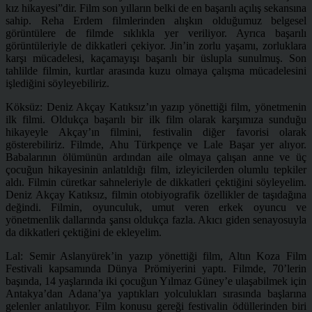
kız hikayesi”dir. Film son yılların belki de en başarılı açılış sekansına
sahip. Reha Erdem filmlerinden alışkın olduğumuz belgesel
görüntülere de filmde sıklıkla yer veriliyor. Ayrıca başarılı
görüntüleriyle de dikkatleri çekiyor. Jin’in zorlu yaşamı, zorluklara
karşı mücadelesi, kaçamayışı başarılı bir üslupla sunulmuş. Son
tahlilde filmin, kurtlar arasında kuzu olmaya çalışma mücadelesini
işlediğini söyleyebiliriz.
Köksüz: Deniz Akçay Katıksız’ın yazıp yönettiği film, yönetmenin
ilk filmi. Oldukça başarılı bir ilk film olarak karşımıza sunduğu
hikayeyle Akçay’ın filmini, festivalin diğer favorisi olarak
gösterebiliriz. Filmde, Ahu Türkpençe ve Lale Başar yer alıyor.
Babalarının ölümünün ardından aile olmaya çalışan anne ve üç
çocuğun hikayesinin anlatıldığı film, izleyicilerden olumlu tepkiler
aldı. Filmin cüretkar sahneleriyle de dikkatleri çektiğini söyleyelim.
Deniz Akçay Katıksız, filmin otobiyografik özellikler de taşıdağına
değindi. Filmin, oyunculuk, umut veren erkek oyuncu ve
yönetmenlik dallarında şansı oldukça fazla. Akıcı giden senayosuyla
da dikkatleri çektiğini de ekleyelim.
Lal: Semir Aslanyürek’in yazıp yönettiği film, Altın Koza Film
Festivali kapsamında Dünya Prömiyerini yaptı. Filmde, 70’lerin
başında, 14 yaşlarında iki çocuğun Yılmaz Güney’e ulaşabilmek için
Antakya’dan Adana’ya yaptıkları yolculukları sırasında başlarına
gelenler anlatılıyor. Film konusu gereği festivalin ödüllerinden biri