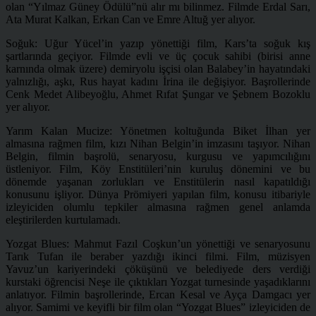
olan “Yılmaz Güney Ödülü”nü alır mı bilinmez. Filmde Erdal Sarı,
Ata Murat Kalkan, Erkan Can ve Emre Altuğ yer alıyor.
Soğuk: Uğur Yücel’in yazıp yönettiği film, Kars’ta soğuk kış
şartlarında geçiyor. Filmde evli ve üç çocuk sahibi (birisi anne
karnında olmak üzere) demiryolu işçisi olan Balabey’in hayatındaki
yalnızlığı, aşkı, Rus hayat kadını İrina ile değişiyor. Başrollerinde
Cenk Medet Alibeyoğlu, Ahmet Rıfat Şungar ve Şebnem Bozoklu
yer alıyor.
Yarım Kalan Mucize: Yönetmen koltuğunda Biket İlhan yer
almasına rağmen film, kızı Nihan Belgin’in imzasını taşıyor. Nihan
Belgin, filmin başrolü, senaryosu, kurgusu ve yapımcılığını
üstleniyor. Film, Köy Enstitüleri’nin kuruluş dönemini ve bu
dönemde yaşanan zorlukları ve Enstitülerin nasıl kapatıldığı
konusunu işliyor. Dünya Prömiyeri yapılan film, konusu itibariyle
izleyiciden olumlu tepkiler almasına rağmen genel anlamda
eleştirilerden kurtulamadı.
Yozgat Blues: Mahmut Fazıl Coşkun’un yönettiği ve senaryosunu
Tarık Tufan ile beraber yazdığı ikinci filmi. Film, müzisyen
Yavuz’un kariyerindeki çöküşünü ve belediyede ders verdiği
kurstaki öğrencisi Neşe ile çıktıkları Yozgat turnesinde yaşadıklarını
anlatıyor. Filmin başrollerinde, Ercan Kesal ve Ayça Damgacı yer
alıyor. Samimi ve keyifli bir film olan “Yozgat Blues” izleyiciden de