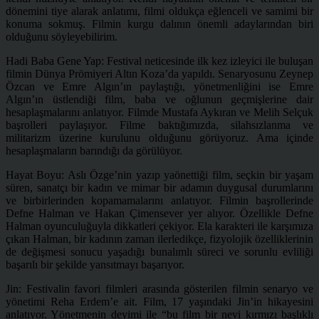
dönemini tiye alarak anlatımı, filmi oldukça eğlenceli ve samimi bir
konuma sokmuş. Filmin kurgu dalının önemli adaylarından biri
olduğunu söyleyebilirim.
Hadi Baba Gene Yap: Festival neticesinde ilk kez izleyici ile buluşan
filmin Dünya Prömiyeri Altın Koza’da yapıldı. Senaryosunu Zeynep
Özcan ve Emre Algın’ın paylaştığı, yönetmenliğini ise Emre
Algın’ın üstlendiği film, baba ve oğlunun geçmişlerine dair
hesaplaşmalarını anlatıyor. Filmde Mustafa Aykıran ve Melih Selçuk
başrolleri paylaşıyor. Filme baktığımızda, silahsızlanma ve
militarizm üzerine kurulunu olduğunu görüyoruz. Ama içinde
hesaplaşmaların barındığı da görülüyor.
Hayat Boyu: Aslı Özge’nin yazıp yaönettiği film, seçkin bir yaşam
süren, sanatçı bir kadın ve mimar bir adamın duygusal durumlarını
ve birbirlerinden kopamamalarını anlatıyor. Filmin başrollerinde
Defne Halman ve Hakan Çimensever yer alıyor. Özellikle Defne
Halman oyunculuğuyla dikkatleri çekiyor. Ela karakteri ile karşımıza
çıkan Halman, bir kadının zaman ilerledikçe, fizyolojik özelliklerinin
de değişmesi sonucu yaşadığı bunalımlı süreci ve sorunlu evliliği
başarılı bir şekilde yansıtmayı başarıyor.
Jin: Festivalin favori filmleri arasında gösterilen filmin senaryo ve
yönetimi Reha Erdem’e ait. Film, 17 yaşındaki Jin’in hikayesini
anlatıyor. Yönetmenin deyimi ile “bu film bir nevi kırmızı başlıklı