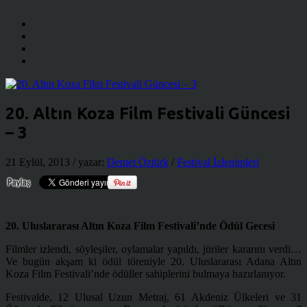
20. Altın Koza Film Festivali Güncesi
– 3
21 Eylül, 2013
/ yazar:
Demet Öztürk
/
Festival İzlenimleri
20. Uluslararası Altın Koza Film Festivali’nde Ödül Gecesi
Filmler izlendi, söyleşiler, oylamalar yapıldı, jüriler kararını verdi…
Ve bugün akşam ki ödül töreniyle 20. Uluslararası Adana Altın
Koza Film Festivali’nde ödüller sahiplerini bulmaya hazırlanıyor.
Festivalde, 12 Ulusal Uzun Metraj, 61 Akdeniz Ülkeleri ve 31