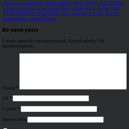
sarıbacak
,
nazan kesal
,
Nergis Öztürk
,
Nihan Belgin
,
Reha Erdem
,
Şebnem Bozoklu
,
Semir Aslanyürek
,
Serdar Orçin
,
Soğuk
,
Tarık
Tufan
,
Uğur Polat
,
Uğur Yücel
,
umut kurt
,
Yarım Kalan Mucize
,
Yozgat Blues
,
Zeynep Özcan
Bir yanıt yazın
E-posta adresiniz yayınlanmayacak.
Gerekli alanlar
*
ile
işaretlenmişlerdir
Yorum
*
Ad
*
E-posta
*
İnternet sitesi