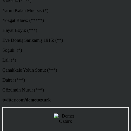
Köksüz: (****)
Yarım Kalan Mucize: (*)
Yozgat Blues: (*****)
Hayat Boyu: (***)
Eve Dönüş Sarıkamış 1915: (**)
Soğuk: (*)
Lal: (*)
Çanakkale Yolun Sonu: (***)
Daire: (***)
Gözümün Nuru: (***)
twitter.com/demetozturk