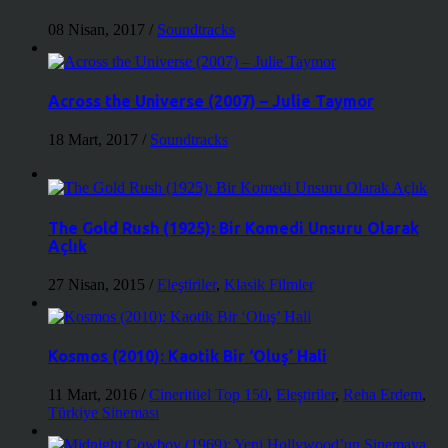
08 Nisan, 2017
/
Soundtracks
Across the Universe (2007) – Julie Taymor
18 Mart, 2017
/
Soundtracks
The Gold Rush (1925): Bir Komedi Unsuru Olarak
Açlık
27 Nisan, 2015
/
Eleştiriler
,
Klasik Filmler
Kosmos (2010): Kaotik Bir ‘Oluş’ Hali
11 Mart, 2016
/
Cineritüel Top 150
,
Eleştiriler
,
Reha Erdem
,
Türkiye Sineması