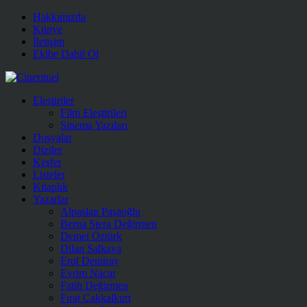
Hakkımızda
Künye
İletişim
Ekibe Dahil Ol
Eleştiriler
Film Eleştirileri
Sinema Yazıları
Dosyalar
Diziler
Keşfet
Listeler
Kitaplık
Yazarlar
Alpaslan Paşaoğlu
Berna Stera Değirmen
Demet Öztürk
Dilan Salkaya
Erol Demiray
Evrim Nacar
Fatih Değirmen
Fırat Çakkalkurt