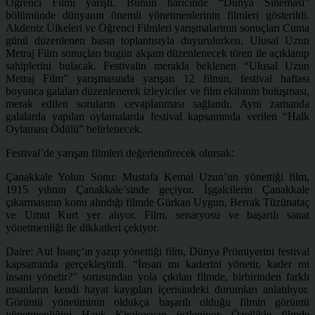
Öğrenci Filmi yarıştı. Bunun haricinde “Dünya Sineması”
bölümünde dünyanın önemli yönetmenlerinin filmleri gösterildi.
Akdeniz Ülkeleri ve Öğrenci Filmleri yarışmalarının sonuçları Cuma
günü düzenlenen basın toplantısıyla duyurulurken, Ulusal Uzun
Metraj Film sonuçları bugün akşam düzenlenecek tören ile açıklanıp
sahiplerini bulacak. Festivalin merakla
beklenen “Ulusal Uzun
Metraj Film” yarışmasında yarışan 12 filmin, festival haftası
boyunca galaları düzenlenerek izleyiciler ve film ekibinin buluşması,
merak edilen soruların cevaplanması sağlandı. Aynı zamanda
galalarda yapılan oylamalarda festival kapsamında verilen “Halk
Oylaması Ödülü” belirlenecek.
Festival’de yarışan filmleri değerlendirecek olursak:
Çanakkale Yolun Sonu: Mustafa Kemal Uzun’un yönettiği film,
1915 yılının Çanakkale’sinde geçiyor. İşgalcilerin Çanakkale
çıkarmasının konu alındığı filmde Gürkan Uygun, Berrak Tüzünataç
ve Umut Kurt yer alıyor. Film, senaryosu ve başarılı sanat
yönetmenliği ile dikkatleri çekiyor.
Daire: Atıl İnanç’ın yazıp yönettiği film, Dünya Prömiyerini festival
kapsamında gerçekleştirdi. “İnsan mı kaderini yönetir, kader mi
insanı yönetir?” sorusundan yola çıkılan filmde, birbirinden farklı
insanların kendi hayat kaygıları içerisindeki durumları anlatılıyor.
Görüntü yönetiminin oldukça başarılı olduğu filmin görüntü
yönetmenliğini Hayk Kirakosyan üstleniyor. Özellikle filmde