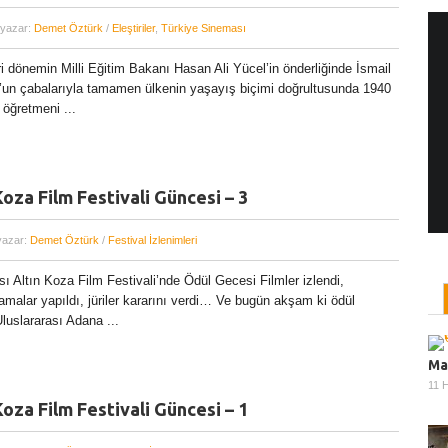
 yazar:
Demet Öztürk
/
Eleştiriler
,
Türkiye Sineması
i dönemin Milli Eğitim Bakanı Hasan Ali Yücel’in önderliğinde İsmail
Yönetmen Sineması: Jane Campion
un çabalarıyla tamamen ülkenin yaşayış biçimi doğrultusunda 1940
07 Kasım, 2017
/ yazar:
Dilan Salkaya
 öğretmeni ...
Uzun metrajları bir yana, adını son dönemde en
çok Top of the Lake dizisi ile duyduğumuz Yeni
Zelandalı yönetmen ...
Koza Film Festivali Güncesi – 3
yazar:
Demet Öztürk
/
Festival İzlenimleri
sı Altın Koza Film Festivali’nde Ödül Gecesi Filmler izlendi,
lamalar yapıldı, jüriler kararını verdi… Ve bugün akşam ki ödül
Uluslararası Adana ...
Ma
11 
Koza Film Festivali Güncesi – 1