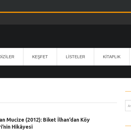
DIZILER
KEŞFET
LISTELER
KITAPLIK
an Mucize (2012): Biket İlhan’dan Köy
i’nin Hikâyesi