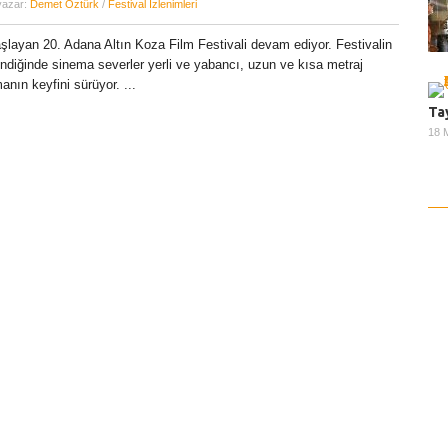
yazar:
Demet Öztürk
/
Festival İzlenimleri
aşlayan 20. Adana Altın Koza Film Festivali devam ediyor. Festivalin
indiğinde sinema severler yerli ve yabancı, uzun ve kısa metraj
manın keyfini sürüyor. ...
Ta
18 