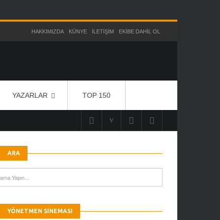
HAKKIMIZDA
KÜNYE
İLETIŞIM
EKIBE DAHIL OL
YAZARLAR
TOP 150
ARA
YÖNETMEN SINEMASI