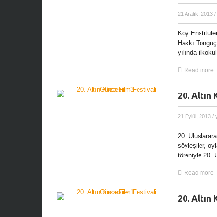
21 Aralık, 2013
/
Köy Enstitüler
Hakkı Tonguç’
yılında ilkokul
Read more
20. Altın 
21 Eylül, 2013
/ 
20. Uluslarara
söyleşiler, oy
töreniyle 20. 
Read more
20. Altın 