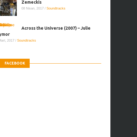
Zemeckis
08 Nisan, 2017
/
Soundtracks
Across the Universe (2007) – Julie
ymor
Mart, 2017
/
Soundtracks
FACEBOOK