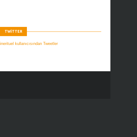
TWITTER
nerituel kullanıcısından Tweetler