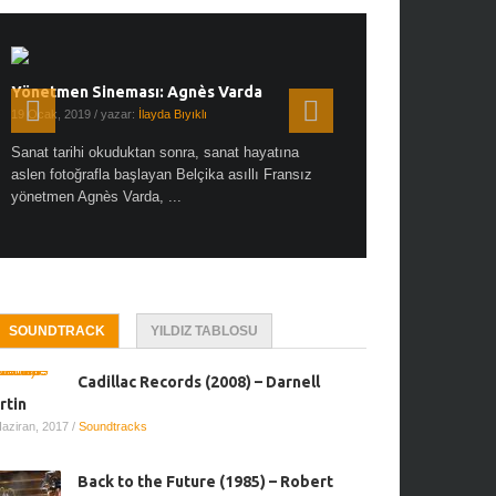
Yönetmen Sineması: Agnès Varda
Yönetmen Sineması: A
19 Ocak, 2019
/ yazar:
İlayda Bıyıklı
30 Aralık, 2018
/ yazar:
Demet
Sanat tarihi okuduktan sonra, sanat hayatına
Çok sevdiğim bir söz var “
aslen fotoğrafla başlayan Belçika asıllı Fransız
Hitchcock dünya sinema t
yönetmen Agnès Varda, ...
biricik ...
SOUNDTRACK
YILDIZ TABLOSU
Cadillac Records (2008) – Darnell
rtin
Haziran, 2017
/
Soundtracks
Back to the Future (1985) – Robert