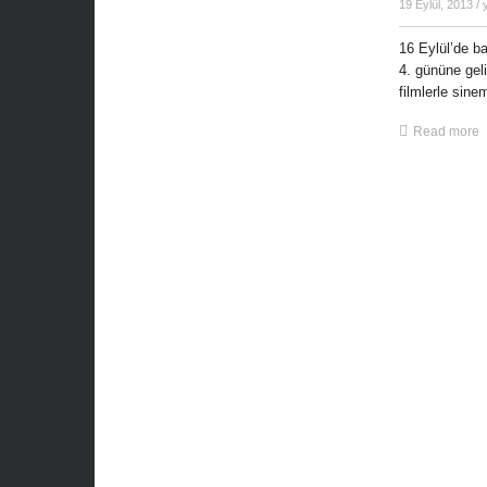
19 Eylül, 2013
/ 
16 Eylül’de b
4. gününe gel
filmlerle sine
Read more