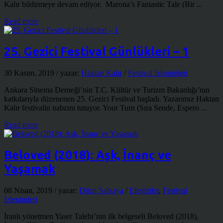
Kalır bildirmeye devam ediyor. Marona’s Fantastic Tale (Bir ...
Read more
25. Gezici Festival Günlükleri – 1
30 Kasım, 2019
/ yazar:
Haktan Kalır
/
Festival İzlenimleri
Ankara Sinema Derneği’nin T.C. Kültür ve Turizm Bakanlığı’nın
katkılarıyla düzenenen 25. Gezici Festival başladı. Yazarımız Haktan
Kalır festivalin nabzını tutuyor. Your Turn (Sıra Sende, Espero ...
Read more
Beloved (2018): Aşk, İnanç ve
Yaşamak
08 Nisan, 2019
/ yazar:
Dilan Salkaya
/
Eleştiriler
,
Festival
İzlenimleri
İranlı yönetmen Yaser Talebi’nin ilk belgeseli Beloved (2018),