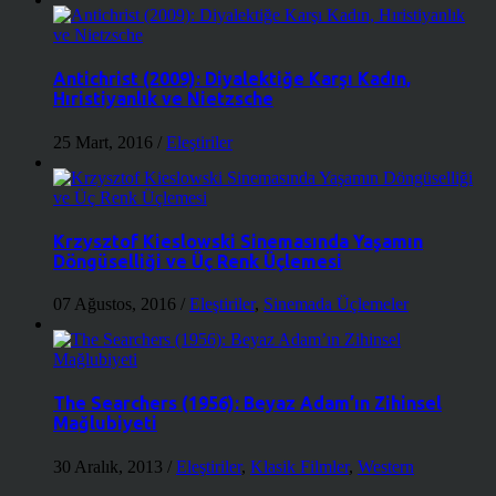
Antichrist (2009): Diyalektiğe Karşı Kadın,
Hıristiyanlık ve Nietzsche
25 Mart, 2016
/
Eleştiriler
Krzysztof Kieslowski Sinemasında Yaşamın
Döngüselliği ve Üç Renk Üçlemesi
07 Ağustos, 2016
/
Eleştiriler
,
Sinemada Üçlemeler
The Searchers (1956): Beyaz Adam’ın Zihinsel
Mağlubiyeti
30 Aralık, 2013
/
Eleştiriler
,
Klasik Filmler
,
Western