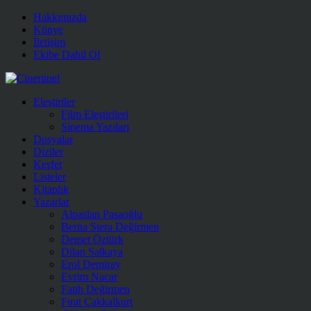
Hakkımızda
Künye
İletişim
Ekibe Dahil Ol
Eleştiriler
Film Eleştirileri
Sinema Yazıları
Dosyalar
Diziler
Keşfet
Listeler
Kitaplık
Yazarlar
Alpaslan Paşaoğlu
Berna Stera Değirmen
Demet Öztürk
Dilan Salkaya
Erol Demiray
Evrim Nacar
Fatih Değirmen
Fırat Çakkalkurt