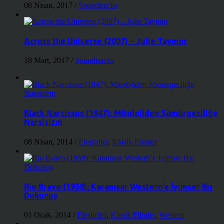
08 Nisan, 2017
/
Soundtracks
Across the Universe (2007) – Julie Taymor
18 Mart, 2017
/
Soundtracks
Black Narcissus (1947): Mitolojiden Sömürgeciliğe
Narsisizm
08 Nisan, 2014
/
Eleştiriler
,
Klasik Filmler
Rio Bravo (1959): Karamsar Western’e İyimser Bir
Dokunuş
01 Ocak, 2014
/
Eleştiriler
,
Klasik Filmler
,
Western