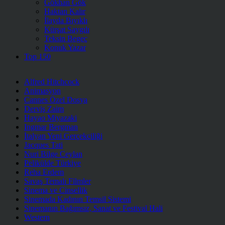
Gökhan Gök
Haktan Kalır
İlayda Bıyıklı
Kürşat Saygılı
Teksin Begeç
Konuk Yazar
Top 150
Alfred Hitchcock
Animasyon
Cannes Özel Dosya
Derviş Zaim
Hayao Miyazaki
Ingmar Bergman
İtalyan Yeni Gerçekçiliği
Jacques Tati
Nuri Bilge Ceylan
Pelikülde Türkiye
Reha Erdem
Savaş Temalı Filmler
Sinema ve Cinsellik
Sinemada Kadının Temsil Sistemi
Sinemanın Bağımsız, Sanat ve Festival Hali
Western