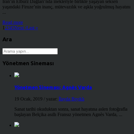
İran’ın Elburz Dağları’nda inekleriyle birlikte yaşayan seksen
yaşındaki Firuze’nin inanç, mütevazılık ve aşkla yoğrulmuş hayatını
...
Read more
1
2
3
4
5
Next ›
Last »
Ara
Yönetmen Sineması
Yönetmen Sineması: Agnès Varda
19 Ocak, 2019
/ yazar:
İlayda Bıyıklı
Sanat tarihi okuduktan sonra, sanat hayatına aslen fotoğrafla
başlayan Belçika asıllı Fransız yönetmen Agnès Varda, ...