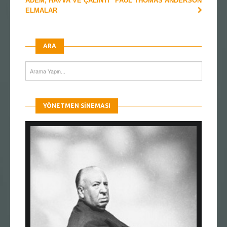
ADEM, HAVVA VE ÇALINTI
PAUL THOMAS ANDERSON
ELMALAR
ARA
YÖNETMEN SINEMASI