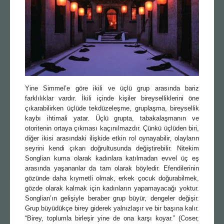
Yine Simmel’e göre ikili ve üçlü grup arasında bariz
farklılıklar vardır. İkili içinde kişiler bireyselliklerini öne
çıkarabilirken üçlüde tekdüzeleşme, gruplaşma, bireysellik
kaybı ihtimali yatar. Üçlü grupta, tabakalaşmanın ve
otoritenin ortaya çıkması kaçınılmazdır. Çünkü üçlüden biri,
diğer ikisi arasındaki ilişkide etkin rol oynayabilir, olayların
seyrini kendi çıkarı doğrultusunda değiştirebilir. Nitekim
Songlian kuma olarak kadınlara katılmadan evvel üç eş
arasında yaşananlar da tam olarak böyledir. Efendilerinin
gözünde daha kıymetli olmak, erkek çocuk doğurabilmek,
gözde olarak kalmak için kadınların yapamayacağı yoktur.
Songlian’ın gelişiyle beraber grup büyür, dengeler değişir.
Grup büyüdükçe birey giderek yalnızlaşır ve bir başına kalır.
“Birey, toplumla birleşir yine de ona karşı koyar.” (Coser,