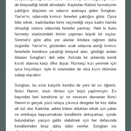
de bireyselliği tehdit altındadır. Kaybolan flütünü hizmetçinin
çaldığını düşünen ve odasını aramaya giden Songlian,
Yan’er’ın, odasında kırmızı fenerleri yaktığını görür. Oysa
lider erkek, kadınlardan birini seçmediği veya kadın hamile
olmadığı sürece odasında fenerler yanmaz. Hele ki bunu
hizmetçi statüsündeki birinin yapması büyük bir suçtur.
Simmel’e göre altta yer alanlar iktidara rağmen daha
özgürdür. Yan’er’ın, gözlerden uzak odasına astığı kırmızı
fenerlerle kendince yarattığı bireysel alan, gördüğü andan
itibaren Songlian’ı deli eder. Aslında bir anlamda kendi
kısıtlı alanına karşı öfke duyar. Hizmetçi kızı yenmek için
iyice hırçınlaşır, öyle ki istemeden de olsa kızın ölümüne
sebep olacaktır.
Songlian, bu sırra karşılık kendisi de yeni bir sır öğrenir;
İkinci Hanım, onun ölmesi için büyü yaptırmıştır. En
başından beri kendisine iyi ve sevecen davranan İkinci
Hanım’ın gerçek yüzü ortaya çıkınca dengeler bir kez daha
alt üst olur. Kadınlar, adeta kölesi oldukları erkek için yalan
ve entrikaya başvurmaktan kendilerini alıkoyamaz, içinde
bulundukları yarışın galibi olabilmek için her defasında
kendilerinden biraz daha ödün verirler. Songlian ise