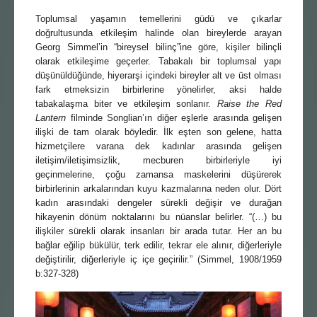
Toplumsal yaşamın temellerini güdü ve çıkarlar
doğrultusunda etkileşim halinde olan bireylerde arayan
Georg Simmel’in “bireysel bilinç”ine göre, kişiler bilinçli
olarak etkileşime geçerler. Tabakalı bir toplumsal yapı
düşünüldüğünde, hiyerarşi içindeki bireyler alt ve üst olması
fark etmeksizin birbirlerine yönelirler, aksi halde
tabakalaşma biter ve etkileşim sonlanır.
Raise the Red
Lantern
filminde Songlian’ın diğer eşlerle arasında gelişen
ilişki de tam olarak böyledir. İlk eşten son gelene, hatta
hizmetçilere varana dek kadınlar arasında gelişen
iletişim/iletişimsizlik, mecburen birbirleriyle iyi
geçinmelerine, çoğu zamansa maskelerini düşürerek
birbirlerinin arkalarından kuyu kazmalarına neden olur. Dört
kadın arasındaki dengeler sürekli değişir ve durağan
hikayenin dönüm noktalarını bu nüanslar belirler. “(…) bu
ilişkiler sürekli olarak insanları bir arada tutar. Her an bu
bağlar eğilip bükülür, terk edilir, tekrar ele alınır, diğerleriyle
değiştirilir, diğerleriyle iç içe geçirilir.” (Simmel, 1908/1959
b:327-328)