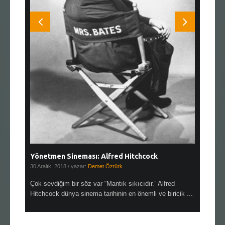
Yönetmen Sineması: Alfred Hitchcock
Yönetmen
30 Aralık, 2018
/ yazar:
Demet Öztürk
28 Kasım, 
aslen
Çok sevdiğim bir söz var “Mantık sıkıcıdır.” Alfred
Çok sıkıcı
netmen
Hitchcock dünya sinema tarihinin en önemli ve biricik ...
doğallığını