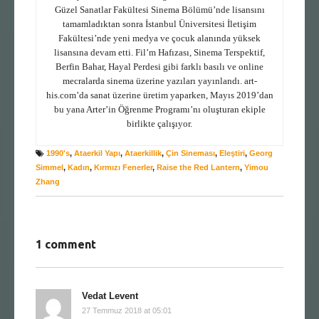
Güzel Sanatlar Fakültesi Sinema Bölümü’nde lisansını
tamamladıktan sonra İstanbul Üniversitesi İletişim
Fakültesi’nde yeni medya ve çocuk alanında yüksek
lisansına devam etti. Fil’m Hafızası, Sinema Terspektif,
Berfin Bahar, Hayal Perdesi gibi farklı basılı ve online
mecralarda sinema üzerine yazıları yayınlandı. art-
his.com’da sanat üzerine üretim yaparken, Mayıs 2019’dan
bu yana Arter’in Öğrenme Programı’nı oluşturan ekiple
birlikte çalışıyor.
1990's
,
Ataerkil Yapı
,
Ataerkillik
,
Çin Sineması
,
Eleştiri
,
Georg
Simmel
,
Kadın
,
Kırmızı Fenerler
,
Raise the Red Lantern
,
Yimou
Zhang
1 comment
Vedat Levent
27 Temmuz 2018 at 05:01