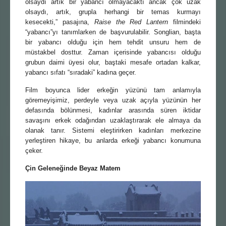
olsaydı artık bir yabancı olmayacaktı ancak çok uzak
olsaydı, artık, grupla herhangi bir temas kurmayı
kesecekti,” pasajına,
Raise the Red Lantern
filmindeki
“yabancı”yı tanımlarken de başvurulabilir. Songlian, başta
bir yabancı olduğu için hem tehdit unsuru hem de
müstakbel dosttur. Zaman içerisinde yabancısı olduğu
grubun daimi üyesi olur, baştaki mesafe ortadan kalkar,
yabancı sıfatı “sıradaki” kadına geçer.
Film boyunca lider erkeğin yüzünü tam anlamıyla
göremeyişimiz, perdeyle veya uzak açıyla yüzünün her
defasında bölünmesi, kadınlar arasında süren iktidar
savaşını erkek odağından uzaklaştırarak ele almaya da
olanak tanır. Sistemi eleştirirken kadınları merkezine
yerleştiren hikaye, bu anlarda erkeği yabancı konumuna
çeker.
Çin Geleneğinde Beyaz Matem