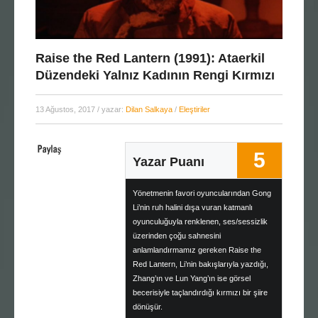
Raise the Red Lantern (1991): Ataerkil
Düzendeki Yalnız Kadının Rengi Kırmızı
13 Ağustos, 2017
/ yazar:
Dilan Salkaya
/
Eleştiriler
5
Yazar Puanı
Yönetmenin favori oyuncularından Gong
Li’nin ruh halini dışa vuran katmanlı
oyunculuğuyla renklenen, ses/sessizlik
üzerinden çoğu sahnesini
anlamlandırmamız gereken Raise the
Red Lantern, Li’nin bakışlarıyla yazdığı,
Zhang’ın ve Lun Yang’ın ise görsel
becerisiyle taçlandırdığı kırmızı bir şiire
dönüşür.