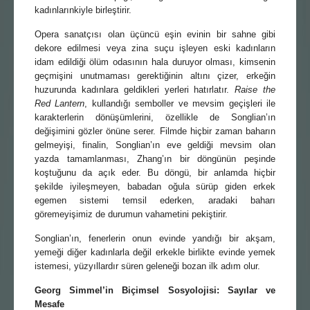
kadınlarınkiyle birleştirir.
Opera sanatçısı olan üçüncü eşin evinin bir sahne gibi
dekore edilmesi veya zina suçu işleyen eski kadınların
idam edildiği ölüm odasının hala duruyor olması, kimsenin
geçmişini unutmaması gerektiğinin altını çizer, erkeğin
huzurunda kadınlara geldikleri yerleri hatırlatır.
Raise the
Red Lantern
, kullandığı semboller ve mevsim geçişleri ile
karakterlerin dönüşümlerini, özellikle de Songlian’ın
değişimini gözler önüne serer. Filmde hiçbir zaman baharın
gelmeyişi, finalin, Songlian’ın eve geldiği mevsim olan
yazda tamamlanması, Zhang’ın bir döngünün peşinde
koştuğunu da açık eder. Bu döngü, bir anlamda hiçbir
şekilde iyileşmeyen, babadan oğula sürüp giden erkek
egemen sistemi temsil ederken, aradaki baharı
göremeyişimiz de durumun vahametini pekiştirir.
Songlian’ın, fenerlerin onun evinde yandığı bir akşam,
yemeği diğer kadınlarla değil erkekle birlikte evinde yemek
istemesi, yüzyıllardır süren geleneği bozan ilk adım olur.
Georg Simmel’in Biçimsel Sosyolojisi: Sayılar ve
Mesafe