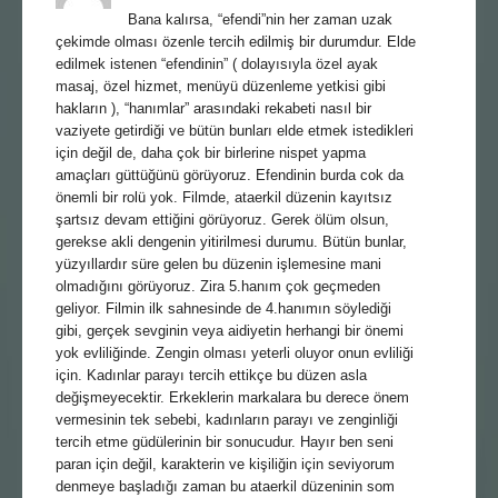
Bana kalırsa, “efendi”nin her zaman uzak
çekimde olması özenle tercih edilmiş bir durumdur. Elde
edilmek istenen “efendinin” ( dolayısıyla özel ayak
masaj, özel hizmet, menüyü düzenleme yetkisi gibi
hakların ), “hanımlar” arasındaki rekabeti nasıl bir
vaziyete getirdiği ve bütün bunları elde etmek istedikleri
için değil de, daha çok bir birlerine nispet yapma
amaçları güttüğünü görüyoruz. Efendinin burda cok da
önemli bir rolü yok. Filmde, ataerkil düzenin kayıtsız
şartsız devam ettiğini görüyoruz. Gerek ölüm olsun,
gerekse akli dengenin yitirilmesi durumu. Bütün bunlar,
yüzyıllardır süre gelen bu düzenin işlemesine mani
olmadığını görüyoruz. Zira 5.hanım çok geçmeden
geliyor. Filmin ilk sahnesinde de 4.hanımın söylediği
gibi, gerçek sevginin veya aidiyetin herhangi bir önemi
yok evliliğinde. Zengin olması yeterli oluyor onun evliliği
için. Kadınlar parayı tercih ettikçe bu düzen asla
değişmeyecektir. Erkeklerin markalara bu derece önem
vermesinin tek sebebi, kadınların parayı ve zenginliği
tercih etme güdülerinin bir sonucudur. Hayır ben seni
paran için değil, karakterin ve kişiliğin için seviyorum
denmeye başladığı zaman bu ataerkil düzeninin som