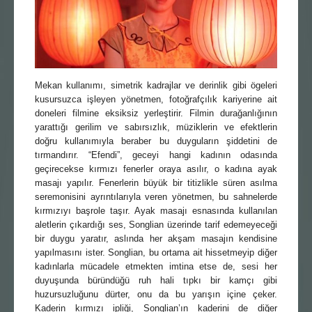
Mekan kullanımı, simetrik kadrajlar ve derinlik gibi ögeleri
kusursuzca işleyen yönetmen, fotoğrafçılık kariyerine ait
doneleri filmine eksiksiz yerleştirir. Filmin durağanlığının
yarattığı gerilim ve sabırsızlık, müziklerin ve efektlerin
doğru kullanımıyla beraber bu duyguların şiddetini de
tırmandırır. “Efendi”, geceyi hangi kadının odasında
geçirecekse kırmızı fenerler oraya asılır, o kadına ayak
masajı yapılır. Fenerlerin büyük bir titizlikle süren asılma
seremonisini ayrıntılarıyla veren yönetmen, bu sahnelerde
kırmızıyı başrole taşır. Ayak masajı esnasında kullanılan
aletlerin çıkardığı ses, Songlian üzerinde tarif edemeyeceği
bir duygu yaratır, aslında her akşam masajın kendisine
yapılmasını ister. Songlian, bu ortama ait hissetmeyip diğer
kadınlarla mücadele etmekten imtina etse de, sesi her
duyuşunda büründüğü ruh hali tıpkı bir kamçı gibi
huzursuzluğunu dürter, onu da bu yarışın içine çeker.
Kaderin kırmızı ipliği, Songlian’ın kaderini de diğer