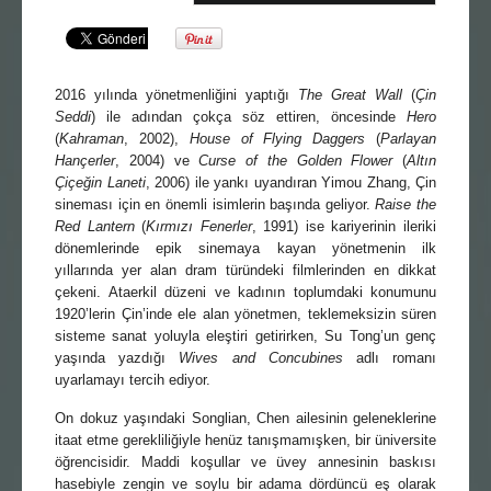
2016 yılında yönetmenliğini yaptığı
The Great Wall
(
Çin
Seddi
) ile adından çokça söz ettiren, öncesinde
Hero
(
Kahraman
, 2002),
House of Flying Daggers
(
Parlayan
Hançerler
, 2004) ve
Curse of the Golden Flower
(
Altın
Çiçeğin Laneti
, 2006) ile yankı uyandıran Yimou Zhang, Çin
sineması için en önemli isimlerin başında geliyor.
Raise the
Red Lantern
(
Kırmızı Fenerler
, 1991) ise kariyerinin ileriki
dönemlerinde epik sinemaya kayan yönetmenin ilk
yıllarında yer alan dram türündeki filmlerinden en dikkat
çekeni. Ataerkil düzeni ve kadının toplumdaki konumunu
1920’lerin Çin’inde ele alan yönetmen, teklemeksizin süren
sisteme sanat yoluyla eleştiri getirirken, Su Tong’un genç
yaşında yazdığı
Wives and Concubines
adlı romanı
uyarlamayı tercih ediyor.
On dokuz yaşındaki Songlian, Chen ailesinin geleneklerine
itaat etme gerekliliğiyle henüz tanışmamışken, bir üniversite
öğrencisidir. Maddi koşullar ve üvey annesinin baskısı
hasebiyle zengin ve soylu bir adama dördüncü eş olarak