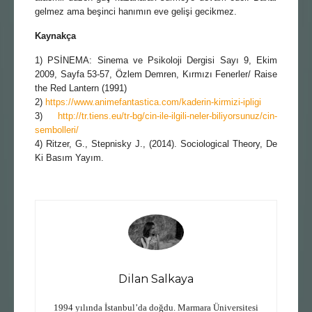
gelmez ama beşinci hanımın eve gelişi gecikmez.
Kaynakça
1) PSİNEMA: Sinema ve Psikoloji Dergisi Sayı 9, Ekim
2009, Sayfa 53-57, Özlem Demren, Kırmızı Fenerler/ Raise
the Red Lantern (1991)
2)
https://www.animefantastica.com/kaderin-kirmizi-ipligi
3)
http://tr.tiens.eu/tr-bg/cin-ile-ilgili-neler-biliyorsunuz/cin-
sembolleri/
4) Ritzer, G., Stepnisky J., (2014). Sociological Theory, De
Ki Basım Yayım.
Dilan Salkaya
1994 yılında İstanbul’da doğdu. Marmara Üniversitesi