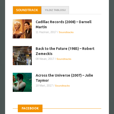
SOUNDTRACK
YILDIZ TABLOSU
Cadillac Records (2008) – Darnell
Martin
11 Haziran, 2017
/
Soundtracks
Back to the Future (1985) – Robert
Zemeckis
08 Nisan, 2017
/
Soundtracks
Across the Universe (2007) – Julie
Taymor
18 Mart, 2017
/
Soundtracks
FACEBOOK