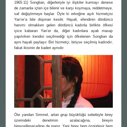
1965:11) Songlian, diğerleriyle iyi ilişkiler kurmayı denese
de zamanla içten içe bilenir ve karşı koymaya, reddetmeye,
saf değiştirmeye başlar. Öyle ki erkeğine aşık hizmetçisi
Yan’er’a bile düşman kesilir. Hayali, efendinin dördüncü
hanımı olmakken gelen dördüncü kadınla birlikte öfkesi
iyice kabaran Yan’er da, diğer kadınlara ayak masajı
yapılırken kendisi seçilmediği için öfkelenen Songlian da
aynı hayali paylaşır. Biri hizmetçi, biriyse seçilmiş kadındır;
fakat ikisinin de kaderi aynıdır.
Öte yandan Simmel, artan grup büyüklüğü sebebiyle birey
üzerindeki denetimin azalacağına, bireyin
bireyselleşeceğine de inanır. Yani birey hem özgürleşir hem