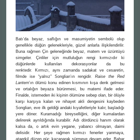
Batı’da beyaz, saflığın ve masumiyetin sembolü olup
genellikle düğün gelenekleriyle, güzel anlarla ilişkilendirilir.
Buna rağmen Çin geleneğinde beyaz, matem ve üzüntüyü
simgeler. Çinliler için mutluluğun rengi kırmızıdır ki
düğünlerde kullanılan dekorasyonlar da bu
renktedir. Kırmızı, aynı zamanda sadakat ve cesaretin,
filmde ise “yalnız” Songlian’ın rengidir.
Raise the Red
Lantern
’ın ölümü konu edinen kısmının kışa denk gelmesi
ve ortalığın beyaza bürünmesi, bu matemi ifade eder.
Finalde, istemeden iki kişinin ölümüne sebep olan, bir ölüyle
karşı karşıya kalan ve nihayet akli dengesini kaybeden
Songlian, eve ilk geldiği andaki kıyafetleriyle kalır, başladığı
yere döner. Kuramadığı bireyselliğini, diğer kumalardan
delirerek ayrıldığında kurabilir. Adı dördüncü hanım olarak
kalsa da, o artık evin yegane, yabancı olmayan, daimi
delisidir. Her şeye rağmen kırmızı fenerler yanmaya,
ataerkil düzen güç kazanarak sürmeye devam eder. Bahar