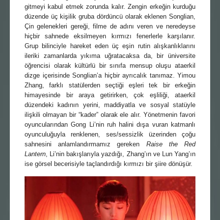
gitmeyi kabul etmek zorunda kalır. Zengin erkeğin kurduğu
düzende üç kişilik gruba dördüncü olarak eklenen Songlian,
Çin gelenekleri gereği, filme de adını veren ve neredeyse
hiçbir sahnede eksilmeyen kırmızı fenerlerle karşılanır.
Grup bilinciyle hareket eden üç eşin rutin alışkanlıklarını
ileriki zamanlarda yıkıma uğratacaksa da, bir üniversite
öğrencisi olarak kültürlü bir sınıfa mensup oluşu ataerkil
dizge içerisinde Songlian’a hiçbir ayrıcalık tanımaz. Yimou
Zhang, farklı statülerden seçtiği eşleri tek bir erkeğin
himayesinde bir araya getirirken, çok eşliliği, ataerkil
düzendeki kadının yerini, maddiyatla ve sosyal statüyle
ilişkili olmayan bir “kader” olarak ele alır. Yönetmenin favori
oyuncularından Gong Li’nin ruh halini dışa vuran katmanlı
oyunculuğuyla renklenen, ses/sessizlik üzerinden çoğu
sahnesini anlamlandırmamız gereken
Raise the Red
Lantern
, Li’nin bakışlarıyla yazdığı, Zhang’ın ve Lun Yang’ın
ise görsel becerisiyle taçlandırdığı kırmızı bir şiire dönüşür.