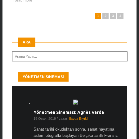
Read more
1
2
3
4
ARA
YÖNETMEN SINEMASI
Yönetmen Sineması: Agnès Varda
19 Ocak, 2019
/ yazar:
İlayda Bıyıklı
Sanat tarihi okuduktan sonra, sanat hayatına
aslen fotoğrafla başlayan Belçika asıllı Fransız