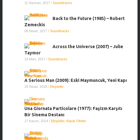
11 Haziran, 2017
/
Soundtracks
Back to the Future (1985) – Robert
Zemeckis
08 Nisan, 2017
/
Soundtracks
Across the Universe (2007) – Julie
Taymor
18 Mart, 2017
/
Soundtracks
A Serious Man (2009): Eski Maymuncuk, Yeni Kapı
29 Nisan, 2018
/
Eleştiriler
Una Giornata Particolare (1977): Faşizm Karşıtı
Bir Sinema Destanı
17 Kasım, 2014
/
Eleştiriler
,
Klasik Filmler