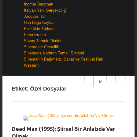
Ingmar Bergman
İtalyan Yeni Gerçekçiliği
Jacques Tati
Nuri Bilge Ceylan
Pelikülde Türkiye
Reha Erdem
Savaş Temalı Filmler
Sinema ve Cinsellik
Sinemada Kadının Temsil Sistemi
Sinemanın Bağımsız, Sanat ve Festival Hali
Western
Etiket:
Özel Dosyalar
Dead Man (1995): Şiirsel Bir Anlatıda Var
Olmak