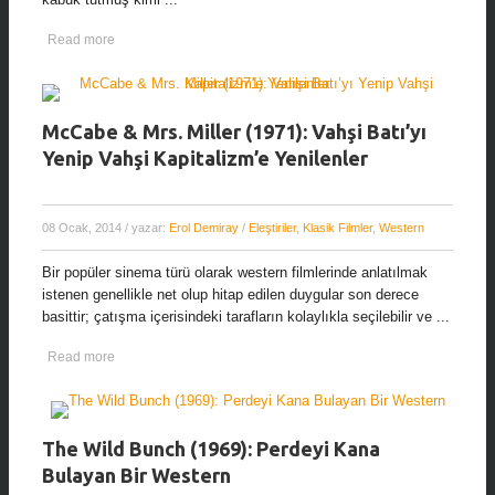
Read more
McCabe & Mrs. Miller (1971): Vahşi Batı’yı
Yenip Vahşi Kapitalizm’e Yenilenler
08 Ocak, 2014
/ yazar:
Erol Demiray
/
Eleştiriler
,
Klasik Filmler
,
Western
Bir popüler sinema türü olarak western filmlerinde anlatılmak
istenen genellikle net olup hitap edilen duygular son derece
basittir; çatışma içerisindeki tarafların kolaylıkla seçilebilir ve ...
Read more
The Wild Bunch (1969): Perdeyi Kana
Bulayan Bir Western