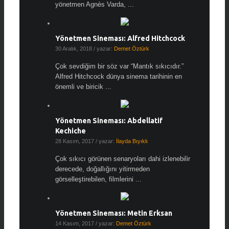
yönetmen Agnès Varda, ...
Yönetmen Sineması: Alfred Hitchcock
30 Aralık, 2018
/ yazar:
Demet Öztürk
Çok sevdiğim bir söz var “Mantık sıkıcıdır.”
Alfred Hitchcock dünya sinema tarihinin en
önemli ve biricik ...
Yönetmen Sineması: Abdellatif
Kechiche
28 Kasım, 2017
/ yazar:
İlayda Bıyıklı
Çok sıkıcı görünen senaryoları dahi izlenebilir
derecede, doğallığını yitirmeden
görselleştirebilen, filmlerini ...
Yönetmen Sineması: Metin Erksan
14 Kasım, 2017
/ yazar:
Demet Öztürk