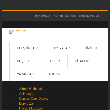
HAKKIMIZDA
KÜNYE
İLETIŞIM
EKIBE DAHIL OL
ELEŞTIRILER
DOSYALAR
DIZILER
KEŞFET
LISTELER
KITAPLIK
YAZARLAR
TOP 150
Alfred Hitchcock
Animasyon
Cannes Özel Dosya
Derviş Zaim
Hayao Miyazaki