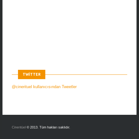
TWITTER
@cinerituel kullanıcısından Tweetler
Cineritüel
© 2013. Tüm hakları saklıdır.