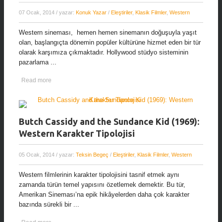
07 Ocak, 2014
/ yazar:
Konuk Yazar
/
Eleştiriler
,
Klasik Filmler
,
Western
Western sineması, hemen hemen sinemanın doğuşuyla yaşıt
olan, başlangıçta dönemin popüler kültürüne hizmet eden bir tür
olarak karşımıza çıkmaktadır. Hollywood stüdyo sisteminin
pazarlama ...
Read more
Butch Cassidy and the Sundance Kid (1969):
Western Karakter Tipolojisi
05 Ocak, 2014
/ yazar:
Teksin Begeç
/
Eleştiriler
,
Klasik Filmler
,
Western
Western filmlerinin karakter tipolojisini tasnif etmek aynı
zamanda türün temel yapısını özetlemek demektir. Bu tür,
Amerikan Sineması’na epik hikâyelerden daha çok karakter
bazında sürekli bir ...