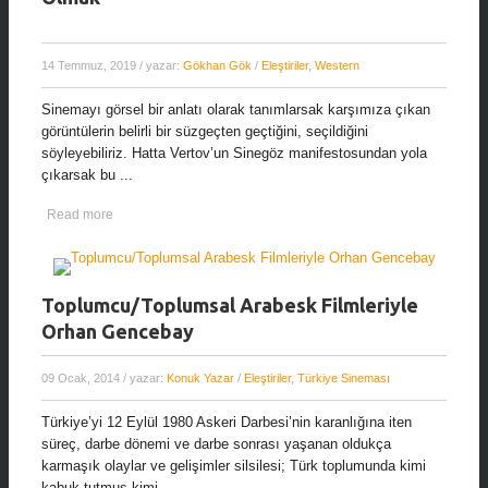
14 Temmuz, 2019
/ yazar:
Gökhan Gök
/
Eleştiriler
,
Western
Sinemayı görsel bir anlatı olarak tanımlarsak karşımıza çıkan
görüntülerin belirli bir süzgeçten geçtiğini, seçildiğini
söyleyebiliriz. Hatta Vertov’un Sinegöz manifestosundan yola
çıkarsak bu ...
Read more
Toplumcu/Toplumsal Arabesk Filmleriyle
Orhan Gencebay
09 Ocak, 2014
/ yazar:
Konuk Yazar
/
Eleştiriler
,
Türkiye Sineması
Türkiye’yi 12 Eylül 1980 Askeri Darbesi’nin karanlığına iten
süreç, darbe dönemi ve darbe sonrası yaşanan oldukça
karmaşık olaylar ve gelişimler silsilesi; Türk toplumunda kimi
kabuk tutmuş kimi ...