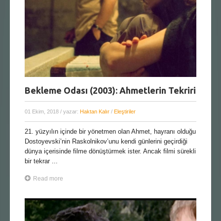
Bekleme Odası (2003): Ahmetlerin Tekriri
01 Ekim, 2018
/ yazar:
Haktan Kalır
/
Eleştiriler
21. yüzyılın içinde bir yönetmen olan Ahmet, hayranı olduğu
Dostoyevski’nin Raskolnikov’unu kendi günlerini geçirdiği
dünya içerisinde filme dönüştürmek ister. Ancak filmi sürekli
bir tekrar ...
Read more