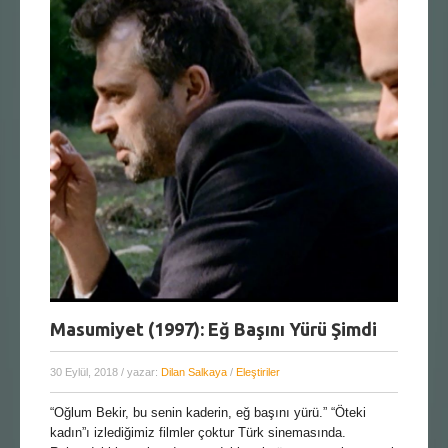
Masumiyet (1997): Eğ Başını Yürü Şimdi
30 Eylül, 2018
/ yazar:
Dilan Salkaya
/
Eleştiriler
“Oğlum Bekir, bu senin kaderin, eğ başını yürü.” “Öteki
kadın”ı izlediğimiz filmler çoktur Türk sinemasında.