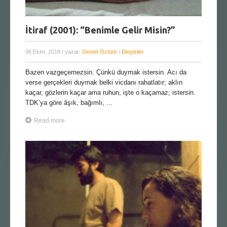
İtiraf (2001): “Benimle Gelir Misin?”
06 Ekim, 2018
/ yazar:
Demet Öztürk
/
Eleştiriler
Bazen vazgeçemezsin. Çünkü duymak istersin. Acı da
verse gerçekleri duymak belki vicdanı rahatlatır; aklın
kaçar, gözlerin kaçar ama ruhun, işte o kaçamaz; istersin.
TDK’ya göre âşık, bağımlı, ...
Read more