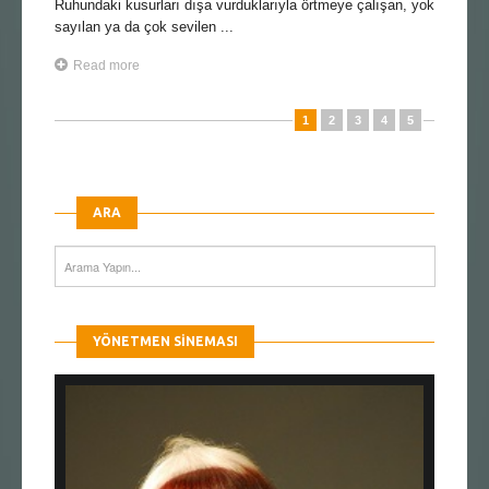
Ruhundaki kusurları dışa vurduklarıyla örtmeye çalışan, yok
sayılan ya da çok sevilen ...
Read more
1
2
3
4
5
ARA
YÖNETMEN SINEMASI