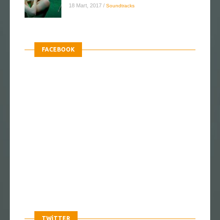
18 Mart, 2017
/
Soundtracks
FACEBOOK
TWITTER