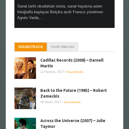
en çok Top
Sanat tarihi okuduktan sonra, sanat hayatına aslen
Çok sevdiğ
alı
fotoğrafla başlayan Belçika asıllı Fransız yönetmen
Hitchcock 
Agnès Varda, ...
SOUNDTRACK
YILDIZ TABLOSU
Cadillac Records (2008) – Darnell
Martin
11 Haziran, 2017
/
Soundtracks
Back to the Future (1985) – Robert
Zemeckis
08 Nisan, 2017
/
Soundtracks
Across the Universe (2007) – Julie
Taymor