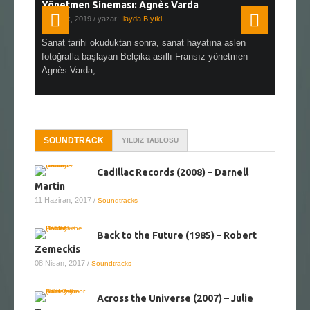
Yönetmen Sineması: Agnès Varda
Yönetmen
19 Ocak, 2019
/ yazar:
İlayda Bıyıklı
30 Aralık, 2
en çok Top
Sanat tarihi okuduktan sonra, sanat hayatına aslen
Çok sevdiğ
alı
fotoğrafla başlayan Belçika asıllı Fransız yönetmen
Hitchcock 
Agnès Varda, ...
SOUNDTRACK
YILDIZ TABLOSU
Cadillac Records (2008) – Darnell
Martin
11 Haziran, 2017
/
Soundtracks
Back to the Future (1985) – Robert
Zemeckis
08 Nisan, 2017
/
Soundtracks
Across the Universe (2007) – Julie