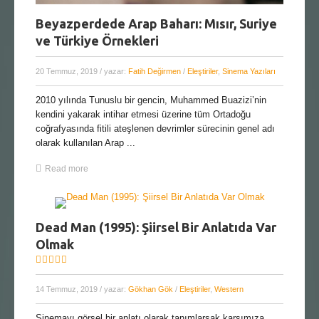
Beyazperdede Arap Baharı: Mısır, Suriye
ve Türkiye Örnekleri
20 Temmuz, 2019
/ yazar:
Fatih Değirmen
/
Eleştiriler
,
Sinema Yazıları
2010 yılında Tunuslu bir gencin, Muhammed Buazizi’nin
kendini yakarak intihar etmesi üzerine tüm Ortadoğu
coğrafyasında fitili ateşlenen devrimler sürecinin genel adı
olarak kullanılan Arap ...
Read more
Dead Man (1995): Şiirsel Bir Anlatıda Var
Olmak
14 Temmuz, 2019
/ yazar:
Gökhan Gök
/
Eleştiriler
,
Western
Sinemayı görsel bir anlatı olarak tanımlarsak karşımıza