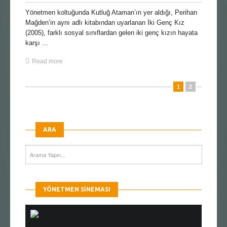
Yönetmen koltuğunda Kutluğ Ataman’ın yer aldığı, Perihan
Mağden’in aynı adlı kitabından uyarlanan İki Genç Kız
(2005), farklı sosyal sınıflardan gelen iki genç kızın hayata
karşı ...
Read more
1
2
ARA
YÖNETMEN SINEMASI