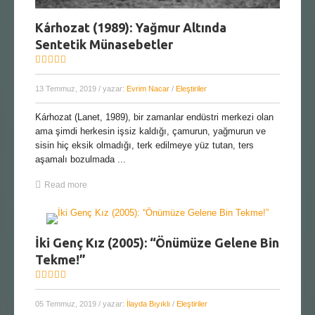
Kárhozat (1989): Yağmur Altında
Sentetik Münasebetler
13 Temmuz, 2019
/ yazar:
Evrim Nacar
/
Eleştiriler
Kárhozat (Lanet, 1989), bir zamanlar endüstri merkezi olan
ama şimdi herkesin işsiz kaldığı, çamurun, yağmurun ve
sisin hiç eksik olmadığı, terk edilmeye yüz tutan, ters
aşamalı bozulmada ...
Read more
İki Genç Kız (2005): “Önümüze Gelene Bin
Tekme!”
05 Temmuz, 2019
/ yazar:
İlayda Bıyıklı
/
Eleştiriler