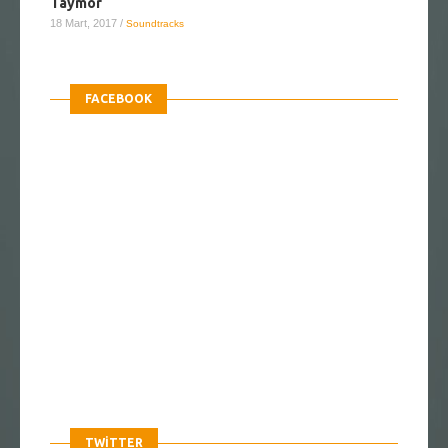
Taymor
18 Mart, 2017
/
Soundtracks
FACEBOOK
TWITTER