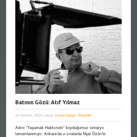
Batının Gözü: Atıf Yılmaz
25 Temmuz, 2019
/ yazar:
Kürşat Saygılı
/
Eleştiriler
Adını “Yaşamak Hakkımdır” koyduğumuz senaryo
tamamlanmıştı. Ankara’da o sıralarda Nijat Özön’le