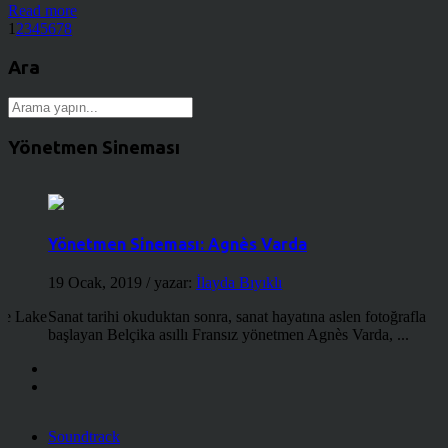
Read more
1
2
3
4
5
6
7
8
Ara
Yönetmen Sineması
Yönetmen Sineması: Agnès Varda
19 Ocak, 2019
/ yazar:
İlayda Bıyıklı
the Lake
Sanat tarihi okuduktan sonra, sanat hayatına aslen fotoğrafla
başlayan Belçika asıllı Fransız yönetmen Agnès Varda, ...
Soundtrack