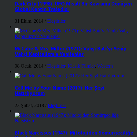
Dark City (1998): UFO Misali Bir Kavrama Dönüşen
Global Kentin Trajedisi
31 Ekim, 2014
/
Eleştiriler
McCabe & Mrs. Miller (1971): Vahşi Batı’yı Yenip
Vahşi Kapitalizm’e Yenilenler
08 Ocak, 2014
/
Eleştiriler
,
Klasik Filmler
,
Western
Call Me by Your Name (2017): Her Şeyi
Hatırlıyorum
23 Şubat, 2018
/
Eleştiriler
Black Narcissus (1947): Mitolojiden Sömürgeciliğe