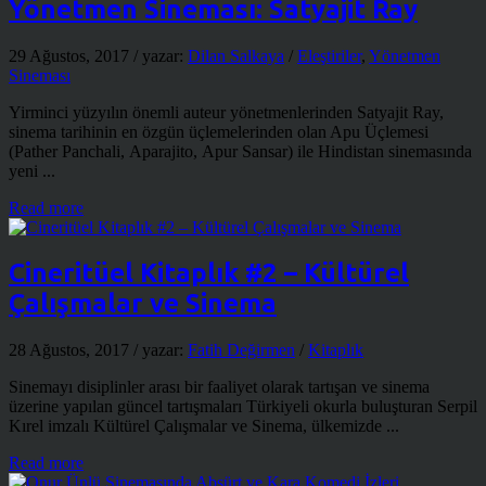
Yönetmen Sineması: Satyajit Ray
29 Ağustos, 2017
/ yazar:
Dilan Salkaya
/
Eleştiriler
,
Yönetmen
Sineması
Yirminci yüzyılın önemli auteur yönetmenlerinden Satyajit Ray,
sinema tarihinin en özgün üçlemelerinden olan Apu Üçlemesi
(Pather Panchali, Aparajito, Apur Sansar) ile Hindistan sinemasında
yeni ...
Read more
Cineritüel Kitaplık #2 – Kültürel
Çalışmalar ve Sinema
28 Ağustos, 2017
/ yazar:
Fatih Değirmen
/
Kitaplık
Sinemayı disiplinler arası bir faaliyet olarak tartışan ve sinema
üzerine yapılan güncel tartışmaları Türkiyeli okurla buluşturan Serpil
Kırel imzalı Kültürel Çalışmalar ve Sinema, ülkemizde ...
Read more