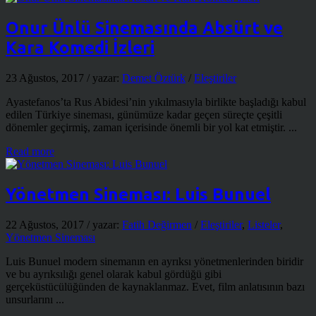
Onur Ünlü Sinemasında Absürt ve
Kara Komedi İzleri
23 Ağustos, 2017
/ yazar:
Demet Öztürk
/
Eleştiriler
Ayastefanos’ta Rus Abidesi’nin yıkılmasıyla birlikte başladığı kabul
edilen Türkiye sineması, günümüze kadar geçen süreçte çeşitli
dönemler geçirmiş, zaman içerisinde önemli bir yol kat etmiştir. ...
Read more
Yönetmen Sineması: Luis Bunuel
22 Ağustos, 2017
/ yazar:
Fatih Değirmen
/
Eleştiriler
,
Listeler
,
Yönetmen Sineması
Luis Bunuel modern sinemanın en ayrıksı yönetmenlerinden biridir
ve bu ayrıksılığı genel olarak kabul gördüğü gibi
gerçeküstücülüğünden de kaynaklanmaz. Evet, film anlatısının bazı
unsurlarını ...