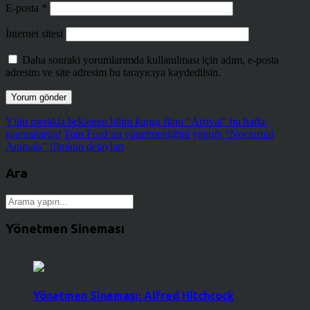
E-posta
*
İnternet sitesi
Daha sonraki yorumlarımda kullanılması için adım, e-posta
adresim ve site adresim bu tarayıcıya kaydedilsin.
Yılın merakla beklenen bilim kurgu filmi “Arrival” bu hafta
sinemalarda!
Tom Ford’un yönetmenliğini yaptığı “Nocturnal
Animals” filminin detayları
Ara
Yönetmen Sineması
Yönetmen Sineması: Alfred Hitchcock