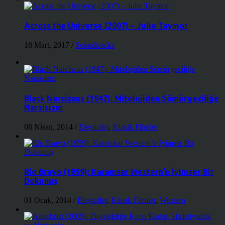
Across the Universe (2007) – Julie Taymor
18 Mart, 2017
/
Soundtracks
Black Narcissus (1947): Mitolojiden Sömürgeciliğe
Narsisizm
08 Nisan, 2014
/
Eleştiriler
,
Klasik Filmler
Rio Bravo (1959): Karamsar Western’e İyimser Bir
Dokunuş
01 Ocak, 2014
/
Eleştiriler
,
Klasik Filmler
,
Western