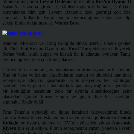
filmine dönüştüren
Levent Özdemir
’in ilk filmi
Rus’un Oyunu
11
Kasım’da vizyona giriyor. Çekimleri toplam 8 haftada, 3 ülkede
tamamlanan film için Levent Özdemir, özel getirttiği çok özel
kameralar kullandı. Kurgusundan oyunculuğuna kadar çok ilgi
çeken filmin dağıtımcısı ise Warner Bros…
İstanbul, Moskova ve Hong Kong’da olmak üzere 3 ülkede çekilen
ilk Türk filmi Rus’un Oyunu’nda,
Fırat Tanış
sizi çok etkileyecek.
Serhat Vasbi isimli züppe ve küstah bir iş adamını oynayan Tanış,
oyunculuğuyla yine çok konuşulacak.
Türkiye’nin en tanınmış iş adamlarından birine oynanan bir oyunu,
Rus bir baba ve kızının yaşadıklarını, şantajı ve altındaki inanılmaz
sebepleriyle izleyiciyi şaşırtacak. Filmi izleyenler, her kötülüğün
üzerinin çevre, para ve imkânlarla kapanamayacağını ve gerekirse
bir kötülüğün hesabının zeki bir oyunla alınabileceğine şahit
olacaklar! Çünkü kimse zengin ve güçlü diye her istediğini
yapmakta özgür değil!
Fırat Tanış’ın oynadığı en ilginç karakteri izleyeceğimiz filmde
Tanış’a Rusya’nın en eski, en ünlü ve en önemli jönlerinden
Leonid
Kulagin
ve tiyatro, sinema ve TV’nin yükselen yıldızı
Anastasia
Klyeva
’nın eşlik ediyor. Filmin senaryosunu yazan, yöneten Levent
Özdemir ise filmin kilit ismi olarak kadroda yerini alıyor!