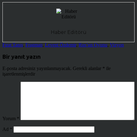
Haber Editörü
Fırat Tanış
,
Fragman
,
Levent Özdemir
,
Rus’un Oyunu
,
Vizyon
Bir yanıt yazın
E-posta adresiniz yayınlanmayacak.
Gerekli alanlar
*
ile
işaretlenmişlerdir
Yorum
*
Ad
*