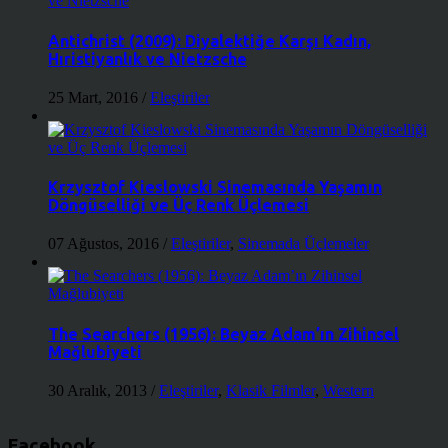
Antichrist (2009): Diyalektiğe Karşı Kadın,
Hıristiyanlık ve Nietzsche
25 Mart, 2016
/
Eleştiriler
Krzysztof Kieslowski Sinemasında Yaşamın
Döngüselliği ve Üç Renk Üçlemesi
07 Ağustos, 2016
/
Eleştiriler
,
Sinemada Üçlemeler
The Searchers (1956): Beyaz Adam’ın Zihinsel
Mağlubiyeti
30 Aralık, 2013
/
Eleştiriler
,
Klasik Filmler
,
Western
Facebook