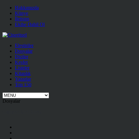
Hakkımızda
Künye
İletişim
Ekibe Dahil Ol
Eleştiriler
Dosyalar
Diziler
Keşfet
Listeler
Kitaplık
Yazarlar
Top 150
Dosyalar
Cannes Özel Dosya