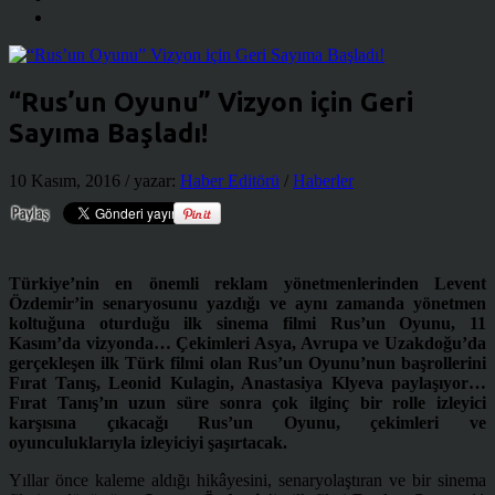
“Rus’un Oyunu” Vizyon için Geri
Sayıma Başladı!
10 Kasım, 2016
/ yazar:
Haber Editörü
/
Haberler
Türkiye’nin en önemli reklam yönetmenlerinden Levent
Özdemir’in senaryosunu yazdığı ve aynı zamanda yönetmen
koltuğuna oturduğu ilk sinema filmi Rus’un Oyunu, 11
Kasım’da vizyonda… Çekimleri Asya, Avrupa ve Uzakdoğu’da
gerçekleşen ilk Türk filmi olan Rus’un Oyunu’nun başrollerini
Fırat Tanış, Leonid Kulagin, Anastasiya Klyeva paylaşıyor…
Fırat Tanış’ın uzun süre sonra çok ilginç bir rolle izleyici
karşısına çıkacağı Rus’un Oyunu, çekimleri ve
oyunculuklarıyla izleyiciyi şaşırtacak.
Yıllar önce kaleme aldığı hikâyesini, senaryolaştıran ve bir sinema