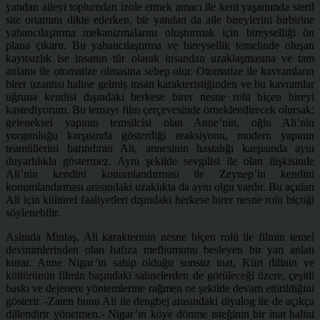
yandan aileyi toplumdan izole etmek amacı ile kent yaşamında steril
site ortamını dikte ederken, bir yandan da aile bireylerini birbirine
yabancılaştırma mekanizmalarını oluşturmak için bireyselliği ön
plana çıkarır. Bu yabancılaştırma ve bireysellik temelinde oluşan
kayıtsızlık ise insanın tür olarak insandan uzaklaşmasına ve tam
anlamı ile otomatize olmasına sebep olur. Otomatize ile kavramların
birer uzantısı haline gelmiş insan karakteristiğinden ve bu kavramlar
uğruna kendisi dışındaki herkese birer nesne rolü biçen bireyi
kastediyorum. Bu temayı film çerçevesinde örneklendirecek olursak;
geleneksel yapının temsilcisi olan Anne’nin, oğlu Ali’nin
yorgunluğu karşısında gösterdiği reaksiyonu, modern yapının
teamüllerini barındıran Ali, annesinin hastalığı karşısında aynı
duyarlılıkla göstermez. Aynı şekilde sevgilisi ile olan ilişkisinde
Ali’nin kendini konumlandırması ile Zeynep’in kendini
konumlandırması arasındaki uzaklıkta da aynı olgu vardır. Bu açıdan
Ali için kültürel faaliyetleri dışındaki herkese birer nesne rolü biçtiği
söylenebilir.
Aslında Mintaş, Ali karakterinin nesne biçen rolü ile filmin temel
devinimlerinden olan hafıza mefhumunu besleyen bir yan anlatı
kurar. Anne Nigar’ın sahip olduğu sonsuz inat, Kürt dilinin ve
kültürünün filmin başındaki sahnelerden de görüleceği üzere, çeşitli
baskı ve dejenere yöntemlerine rağmen ne şekilde devam ettirildiğini
gösterir. -Zaten bunu Ali ile dengbej arasındaki diyalog ile de açıkça
dillendirir yönetmen.- Nigar’ın köye dönme isteğinin bir inat halini