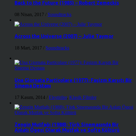
Back to the Future (1985) – Robert Zemeckis
08 Nisan, 2017
/
Soundtracks
Across the Universe (2007) – Julie Taymor
18 Mart, 2017
/
Soundtracks
Una Giornata Particolare (1977): Faşizm Karşıtı Bir
Sinema Destanı
17 Kasım, 2014
/
Eleştiriler
,
Klasik Filmler
Zengin Mutfağı (1988): Türk Sinemasında Bir
Anlatı Ögesi Olarak Mutfak ve Sofra Kültürü