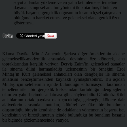
soyut anlamlar yükleme ve en yalın betimlemeler temeline
dayanan simgesel anlatım yöntemi ile kotarılmış filmin, en
büyük başarısı; gerçeklik olgusunun insanın içsel çatışmaları
olduğundan hareket etmesi ve geleneksel olana gerekli özeni
göstermesi.
Klama Dayîka Min / Annemin Şarkısı diğer örneklerinin aksine
geleneksellik-modernlik arasındaki devinime öze dönerek, ana
topraklarından karşılık veriyor. Derviş Zaim’in geleneksel sanatlar
ile sinema dilini harmanladığı üçlemesinin bir örneğini Erol
Mintaş’ın Kürt geleneksel anlatıcıları olan dengbejler ile sinema
anlatısını benzeştirmesinden kaynaklı aynılaştırabiliriz. Bu açıdan
Mintaş için seleflerinin içinde bulunduğu enformasyon tarafından
temellendirilen bir gerçeklik kıskacından kurtulduğu -dengbejlerin
olanı en yalın biçimde anlatması gibi- söylenebilir. Günümüz Kürt
anlatılarının ortak paydası olan çocukluğa, geleneğe, köklere dair
aidiyetlerin arasında unutulan, kültürel ve fikri bir
bunalımın
oluşturduğu bireyin kendisine de odaklanan yönetmenin başarısı ise,
kendisinin ve birçoğumuzun içinde bulunduğu bu bunalımı başarılı
bir biçimde gözlemlemesinde yatıyor.