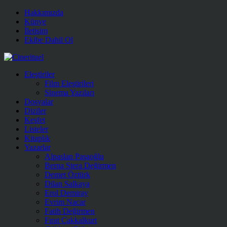
Hakkımızda
Künye
İletişim
Ekibe Dahil Ol
Eleştiriler
Film Eleştirileri
Sinema Yazıları
Dosyalar
Diziler
Keşfet
Listeler
Kitaplık
Yazarlar
Alpaslan Paşaoğlu
Berna Stera Değirmen
Demet Öztürk
Dilan Salkaya
Erol Demiray
Evrim Nacar
Fatih Değirmen
Fırat Çakkalkurt