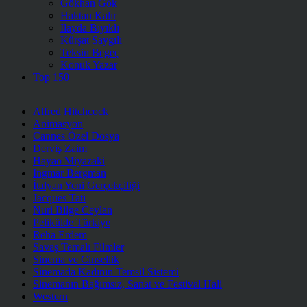
Gökhan Gök
Haktan Kalır
İlayda Bıyıklı
Kürşat Saygılı
Teksin Begeç
Konuk Yazar
Top 150
Alfred Hitchcock
Animasyon
Cannes Özel Dosya
Derviş Zaim
Hayao Miyazaki
Ingmar Bergman
İtalyan Yeni Gerçekçiliği
Jacques Tati
Nuri Bilge Ceylan
Pelikülde Türkiye
Reha Erdem
Savaş Temalı Filmler
Sinema ve Cinsellik
Sinemada Kadının Temsil Sistemi
Sinemanın Bağımsız, Sanat ve Festival Hali
Western