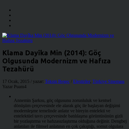
Klama Dayîka Min (2014): Göç
Olgusunda Modernizm ve Hafıza
Tezahürü
17 Ocak, 2015
/ yazar:
Teksin Begeç
/
Eleştiriler
,
Türkiye Sineması
Yazar Puanı
4
Annemin Şarkısı, göç olgusunu zorunluluk ve kentsel
dönüşüm çerçevesinde ele alarak göç ile başlayan değişimi
modernleşme temelinde anlatır ve bireyin entelekti ve
entelektüel tavrı çerçevesinde batılılaşma görüntüsünün gizli
bir yozlaştırma ve hafızasızlaştırma olduğuna değinir. Dengbej
anlatıları ile filmsel anlatının en çok çakıştığı, somut olgulara