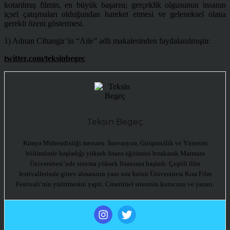
kotarılmış filmin, en büyük başarısı; gerçeklik olgusunun insanın
içsel çatışmaları olduğundan hareket etmesi ve geleneksel olana
gerekli özeni göstermesi.
1) Adnan Cihangir’in “Aile” adlı makalesinden faydalanılmıştır.
twitter.com/teksinbegec
Teksin Begeç
Kimya Mühendisliği mezunu. İnovasyon, Girişimcilik ve Yönetim
bölümünde başladığı yüksek lisans eğitimini bırakarak Marmara
Üniversitesi’nde sinema yüksek lisansına başladı. Çeşitli film
festivallerinde görev almasının yanı sıra İnönü Üniversitesi Kısa Film
Festivali’nin yürütmesini yaptı. Cineritüel sitesinin kurucusu ve yazarı.