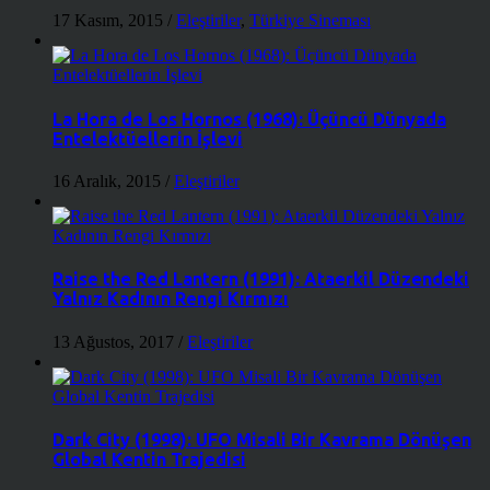
17 Kasım, 2015
/
Eleştiriler
,
Türkiye Sineması
La Hora de Los Hornos (1968): Üçüncü Dünyada
Entelektüellerin İşlevi
16 Aralık, 2015
/
Eleştiriler
Raise the Red Lantern (1991): Ataerkil Düzendeki
Yalnız Kadının Rengi Kırmızı
13 Ağustos, 2017
/
Eleştiriler
Dark City (1998): UFO Misali Bir Kavrama Dönüşen
Global Kentin Trajedisi