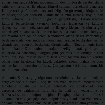
alması karşısında Ali’nin modernizmin devinimleri ile beraber diline
sahip çıkma çabası ile oluşan filmsel çatışma; dernekteki gençlerin
Kürtçe rock performansı karşısında Nigar’ın göstermiş olduğu tepki
ve belleğinde yer eden bir klamın inatla izini sürmesi; köyün, özü
temsil etmesi; ilk zorunlu göçün gerçekleştiği Tarlabaşı’ndaki
kültürel benzerlikten kaynaklı toplumsal izolasyon ve kültürel
dejenerasyonun henüz tam anlamı ile gerçekleşmemiş olması gibi
tüm detaylar, hafızasızlık durumu karşısında inatla direnen birey ve
tutumlarını göz önüne serer. Kendinden olana değer vermemeye
başlayan kişiler karşısında sergilenen inat, sıradan bir diş diremesinin
dışında seyir eden bir başkaldırı, direniş halidir. Nigar annenin inadı
her ne kadar Kürt kadının karakter özelliği olarak görünse de,
yukarıda da bahsetmiş olduğum gibi çekirdek aile kimliğinin açık
temsilinin, toplumsalın kendini tarif etme biçimin birebir kendisi
olmasından hareketle, bu küçük çekirdek ailenin hafıza ile olan
münasebeti toplumsalın hafızasızlığını yansıtmak için tasarlanmış bir
mikrokozmozdur.
Annemin Şarkısı, göç olgusunu zorunluluk ve kentsel dönüşüm
çerçevesinde ele alarak göç ile başlayan değişimi modernleşme
temelinde anlatır ve bireyin entelekti ve entelektüel tavrı
çerçevesinde batılılaşma görüntüsünün gizli bir yozlaştırma ve
hafızasızlaştırma olduğuna değinir. Dengbej anlatıları ile filmsel
anlatının en çok çakıştığı, somut olgulara soyut anlamlar yükleme ve
en yalın betimlemeler temeline dayanan simgesel anlatım yöntemi ile