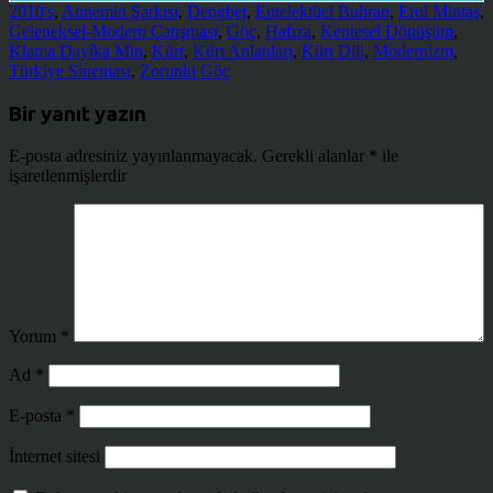
2010's
,
Annemin Şarkısı
,
Dengbej
,
Entelektüel Buhran
,
Erol Mintaş
,
Geleneksel-Modern Çatışması
,
Göç
,
Hafıza
,
Kentesel Dönüşüm
,
Klama Dayîka Min
,
Kürt
,
Kürt Anlatıları
,
Kürt Dili
,
Modernizm
,
Türkiye Sineması
,
Zorunlu Göç
Bir yanıt yazın
E-posta adresiniz yayınlanmayacak.
Gerekli alanlar
*
ile
işaretlenmişlerdir
Yorum
*
Ad
*
E-posta
*
İnternet sitesi