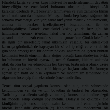
Filmdeki karga ve tavus kuşu hikâyesi ile modernleşmenin dayattığı
bireyselliğin ve entelektüel buhranın oluşturduğu bireyi -Ali
karakteri özelinde Kürt bireyleri- tanımlayan ve aynı zamanda filmin
temel noktasını da oluşturan Mintaş, aslında hep karşılaştığımız bir
senaryo matematiği kuruyor; fakat hikâyenin realistik devinimlerini,
anlatısı ile beraber içselleştirmeyi başarabilmesi ile de
farklılaşabiliyor. Burada entelektüel kıskaç ya da kriz gibi bir
tanımlama yapmak isterdim; fakat her iki tanımlama da zaman
açısından derdini izah etmede sıkıntı oluşturacaktır. Çünkü kriz “an”
ile ilgili bir meseledir; fakat ülkemizin yaşadığı bu entelektüel
karmaşa günümüzü de kapsayan bir süreci içerdiği ve elbet de bir
gün sona ereceği için bir dönüm noktası anlamını da içeren buhran
kelimesini tercih etmenin daha doğru olacağı kanaatindeyim. Peki,
bu buhranın en büyük aymazlığı nedir? Sanırım, kültürel anlamda
ufak da olsa bir yer edinebilmiş her bireyin, başta ailesi olmak üzere
en yakın çevresine nesne rolü biçmeye başlamasıdır. Bu konuyu
açmak için hafif de olsa kapitalizm ve modernizm temelinde aile
olgusunu inceleyip film ekseninde örneklendirelim.
Temel tüm sosyal yapıların konusu olan aile, tarih sahnesinde
kendiliğinden yer alır ve tüm boyutları ile tarihsel bir oluşumdur.
Tarih boyunca ailenin varlığı ve tutarlığı konusunda kendine özgü
bir modele sahip olduğu söylenebilir. Dolayısı ile çekirdek aile
kimliğinin açık temsili, toplumsalın kendini tarif etme biçiminin
birebir kendisidir diyebiliriz.(*) Kapitalizm ve modernizm bir