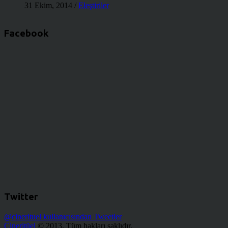
31 Ekim, 2014
/
Eleştiriler
Facebook
Twitter
@cinerituel kullanıcısından Tweetler
Cineritüel
© 2013. Tüm hakları saklıdır.