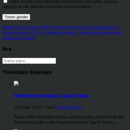
Daha sonraki yorumlarımda kullanılması için adım, e-posta
adresim ve site adresim bu tarayıcıya kaydedilsin.
Dead Poets Society (1989): Otorite Senin Özgür Olmanı İstiyor!
Neşeli Günler (1978): Yılların Sorunsalı “Turşu Suyu Sirkeyle mi
Limonla mı Olur?”
Ara
Yönetmen Sineması
Yönetmen Sineması: Agnès Varda
19 Ocak, 2019
/ yazar:
İlayda Bıyıklı
Sanat tarihi okuduktan sonra, sanat hayatına aslen fotoğrafla
başlayan Belçika asıllı Fransız yönetmen Agnès Varda, ...