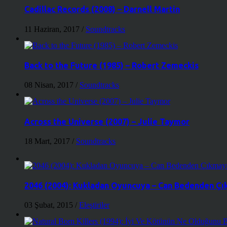
Cadillac Records (2008) – Darnell Martin
11 Haziran, 2017
/
Soundtracks
Back to the Future (1985) – Robert Zemeckis
08 Nisan, 2017
/
Soundtracks
Across the Universe (2007) – Julie Taymor
18 Mart, 2017
/
Soundtracks
2046 (2004): Kukladan Oyuncuya – Can Bedenden Çı
03 Şubat, 2015
/
Eleştiriler