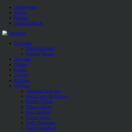
Hakkımızda
Künye
İletişim
Ekibe Dahil Ol
Eleştiriler
Film Eleştirileri
Sinema Yazıları
Dosyalar
Diziler
Keşfet
Listeler
Kitaplık
Yazarlar
Alpaslan Paşaoğlu
Berna Stera Değirmen
Demet Öztürk
Dilan Salkaya
Erol Demiray
Evrim Nacar
Fatih Değirmen
Fırat Çakkalkurt