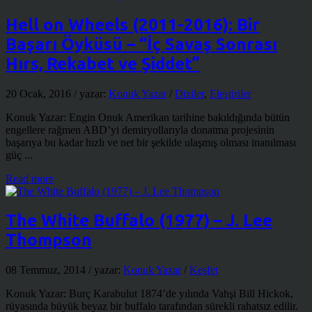
Hell on Wheels (2011-2016): Bir
Başarı Öyküsü – “İç Savaş Sonrası
Hırs, Rekabet ve Şiddet”
20 Ocak, 2016
/ yazar:
Konuk Yazar
/
Diziler
,
Eleştiriler
Konuk Yazar: Engin Onuk Amerikan tarihine bakıldığında bütün
engellere rağmen ABD’yi demiryollarıyla donatma projesinin
başarıya bu kadar hızlı ve net bir şekilde ulaşmış olması inanılması
güç ...
Read more
The White Buffalo (1977) – J. Lee
Thompson
08 Temmuz, 2014
/ yazar:
Konuk Yazar
/
Keşfet
Konuk Yazar: Burç Karabulut 1874’de yılında Vahşi Bill Hickok,
rüyasında büyük beyaz bir buffalo tarafından sürekli rahatsız edilir.