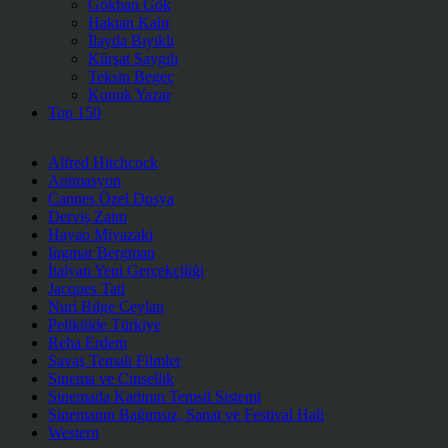
Gökhan Gök
Haktan Kalır
İlayda Bıyıklı
Kürşat Saygılı
Teksin Begeç
Konuk Yazar
Top 150
Alfred Hitchcock
Animasyon
Cannes Özel Dosya
Derviş Zaim
Hayao Miyazaki
Ingmar Bergman
İtalyan Yeni Gerçekçiliği
Jacques Tati
Nuri Bilge Ceylan
Pelikülde Türkiye
Reha Erdem
Savaş Temalı Filmler
Sinema ve Cinsellik
Sinemada Kadının Temsil Sistemi
Sinemanın Bağımsız, Sanat ve Festival Hali
Western