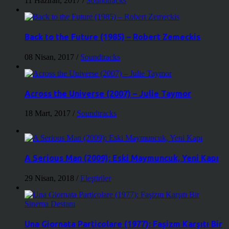
11 Haziran, 2017
/
Soundtracks
Back to the Future (1985) – Robert Zemeckis
08 Nisan, 2017
/
Soundtracks
Across the Universe (2007) – Julie Taymor
18 Mart, 2017
/
Soundtracks
A Serious Man (2009): Eski Maymuncuk, Yeni Kapı
29 Nisan, 2018
/
Eleştiriler
Una Giornata Particolare (1977): Faşizm Karşıtı Bir