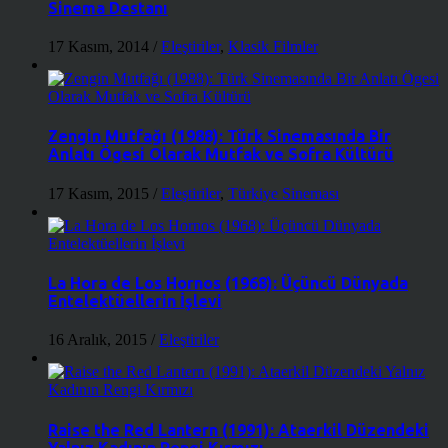
Sinema Destanı
17 Kasım, 2014
/
Eleştiriler
,
Klasik Filmler
Zengin Mutfağı (1988): Türk Sinemasında Bir
Anlatı Ögesi Olarak Mutfak ve Sofra Kültürü
17 Kasım, 2015
/
Eleştiriler
,
Türkiye Sineması
La Hora de Los Hornos (1968): Üçüncü Dünyada
Entelektüellerin İşlevi
16 Aralık, 2015
/
Eleştiriler
Raise the Red Lantern (1991): Ataerkil Düzendeki
Yalnız Kadının Rengi Kırmızı