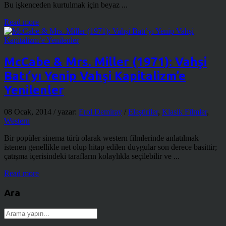
Bu işkenceden kurtulmak için beyaz ...
Read more
McCabe & Mrs. Miller (1971): Vahşi
Batı’yı Yenip Vahşi Kapitalizm’e
Yenilenler
08 Ocak, 2014
/ yazar:
Erol Demiray
/
Eleştiriler
,
Klasik Filmler
,
Western
Bir popüler sinema türü olarak western filmlerinde anlatılmak
istenen genellikle net olup hitap edilen duygular son derece basittir;
çatışma içerisindeki tarafların kolaylıkla seçilebilir ve ...
Read more
Ara