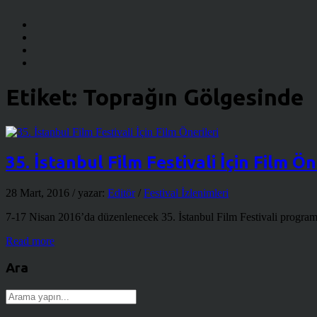
Etiket:
Toprağın Gölgesinde
35. İstanbul Film Festivali İçin Film Ön
28 Mart, 2016
/ yazar:
Editör
/
Festival İzlenimleri
7-17 Nisan 2016’da düzenlenecek 35. İstanbul Film Festivali programın
Read more
Ara