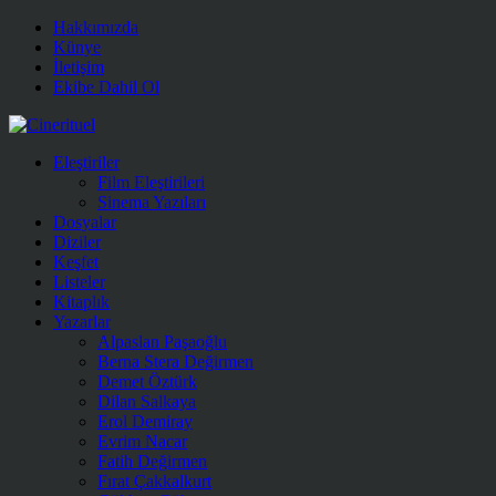
Hakkımızda
Künye
İletişim
Ekibe Dahil Ol
Eleştiriler
Film Eleştirileri
Sinema Yazıları
Dosyalar
Diziler
Keşfet
Listeler
Kitaplık
Yazarlar
Alpaslan Paşaoğlu
Berna Stera Değirmen
Demet Öztürk
Dilan Salkaya
Erol Demiray
Evrim Nacar
Fatih Değirmen
Fırat Çakkalkurt