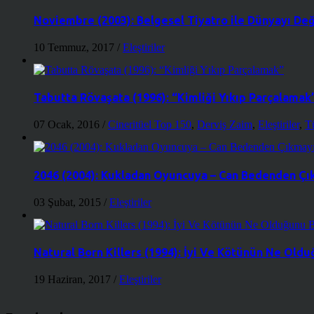
Noviembre (2003): Belgesel Tiyatro ile Dünyayı De
10 Temmuz, 2017
/
Eleştiriler
Tabutta Rövaşata (1996): “Kimliği Yıkıp Parçalamak
07 Ocak, 2016
/
Cineritüel Top 150
,
Derviş Zaim
,
Eleştiriler
,
T
2046 (2004): Kukladan Oyuncuya – Can Bedenden Çı
03 Şubat, 2015
/
Eleştiriler
Natural Born Killers (1994): İyi Ve Kötünün Ne Ol
19 Haziran, 2017
/
Eleştiriler