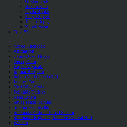
Gökhan Gök
Haktan Kalır
İlayda Bıyıklı
Kürşat Saygılı
Teksin Begeç
Konuk Yazar
Top 150
Alfred Hitchcock
Animasyon
Cannes Özel Dosya
Derviş Zaim
Hayao Miyazaki
Ingmar Bergman
İtalyan Yeni Gerçekçiliği
Jacques Tati
Nuri Bilge Ceylan
Pelikülde Türkiye
Reha Erdem
Savaş Temalı Filmler
Sinema ve Cinsellik
Sinemada Kadının Temsil Sistemi
Sinemanın Bağımsız, Sanat ve Festival Hali
Western