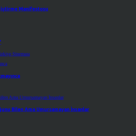
ğiştirme Manifestosu
”
ürkiye Sineması
kmayınca
duğunu Bilen Ama Umursamayan İnsanlar