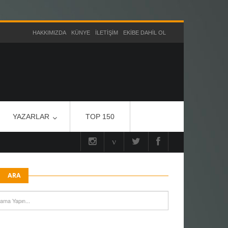
HAKKIMIZDA
KÜNYE
İLETIŞIM
EKIBE DAHIL OL
YAZARLAR
TOP 150
ARA