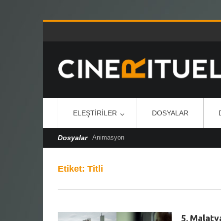
ELEŞTIRILER
DOSYALAR
Dosyalar
Animasyon
Etiket:
Titli
5. Malatya