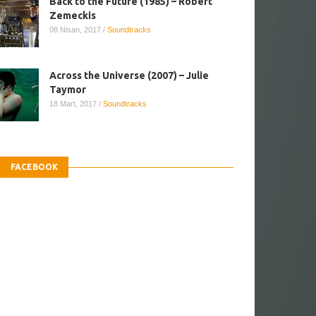
Back to the Future (1985) – Robert
Zemeckis
08 Nisan, 2017
/
Soundtracks
Across the Universe (2007) – Julie
Taymor
18 Mart, 2017
/
Soundtracks
FACEBOOK