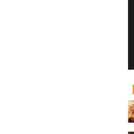
Yönetmen Sineması: Jane Campion
07 Kasım, 2017
/ yazar:
Dilan Salkaya
Uzun metrajları bir yana, adını son dönemde en
çok Top of the Lake dizisi ile duyduğumuz Yeni
Zelandalı yönetmen ...