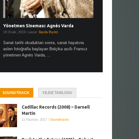
Yönetmen Sineması: Agnès Varda
Yönetmen Sineması: A
19 Ocak, 2019
/ yazar:
İlayda Bıyıklı
30 Aralık, 2018
/ yazar:
Demet
Sanat tarihi okuduktan sonra, sanat hayatına
Çok sevdiğim bir söz var “
aslen fotoğrafla başlayan Belçika asıllı Fransız
Hitchcock dünya sinema t
yönetmen Agnès Varda, ...
biricik ...
SOUNDTRACK
YILDIZ TABLOSU
Cadillac Records (2008) – Darnell
Martin
11 Haziran, 2017
/
Soundtracks