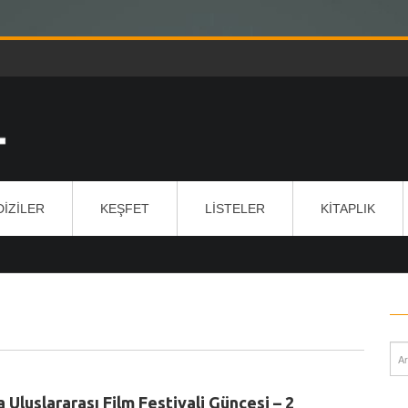
DIZILER
KEŞFET
LISTELER
KITAPLIK
 Uluslararası Film Festivali Güncesi – 2