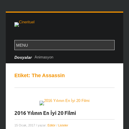
Dosyalar
Animasyon
Etiket:
The Assassin
2016 Yılının En İyi 20 Filmi
15 Ocak, 2017
/ yazar:
Editör
/
Listeler