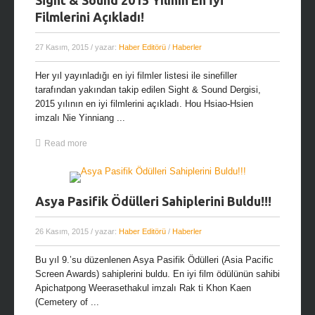
Sight & Sound 2015 Yılının En İyi
Filmlerini Açıkladı!
27 Kasım, 2015
/ yazar:
Haber Editörü
/
Haberler
Her yıl yayınladığı en iyi filmler listesi ile sinefiller
tarafından yakından takip edilen Sight & Sound Dergisi,
2015 yılının en iyi filmlerini açıkladı. Hou Hsiao-Hsien
imzalı Nie Yinniang ...
Read more
Asya Pasifik Ödülleri Sahiplerini Buldu!!!
26 Kasım, 2015
/ yazar:
Haber Editörü
/
Haberler
Bu yıl 9.’su düzenlenen Asya Pasifik Ödülleri (Asia Pacific
Screen Awards) sahiplerini buldu. En iyi film ödülünün sahibi
Apichatpong Weerasethakul imzalı Rak ti Khon Kaen
(Cemetery of ...