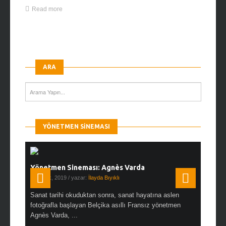
Read more
ARA
YÖNETMEN SINEMASI
Yönetmen Sineması: Agnès Varda
Yönetmen
19 Ocak, 2019
/ yazar:
İlayda Bıyıklı
30 Aralık, 2
en çok Top
Sanat tarihi okuduktan sonra, sanat hayatına aslen
Çok sevdiğ
alı
fotoğrafla başlayan Belçika asıllı Fransız yönetmen
Hitchcock 
Agnès Varda, ...