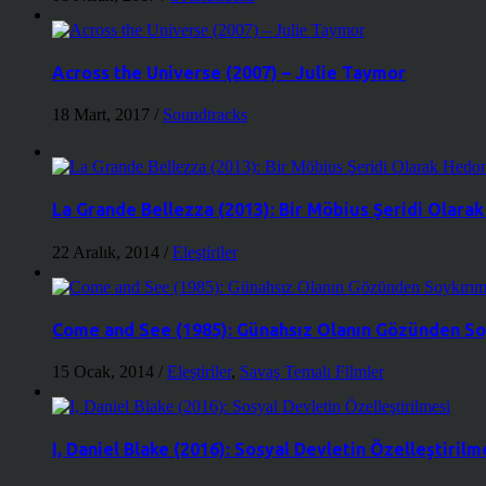
Across the Universe (2007) – Julie Taymor
18 Mart, 2017
/
Soundtracks
La Grande Bellezza (2013): Bir Möbius Şeridi Olara
22 Aralık, 2014
/
Eleştiriler
Come and See (1985): Günahsız Olanın Gözünden So
15 Ocak, 2014
/
Eleştiriler
,
Savaş Temalı Filmler
I, Daniel Blake (2016): Sosyal Devletin Özelleştirilm