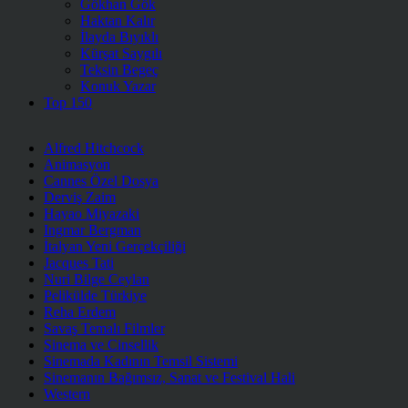
Gökhan Gök
Haktan Kalır
İlayda Bıyıklı
Kürşat Saygılı
Teksin Begeç
Konuk Yazar
Top 150
Alfred Hitchcock
Animasyon
Cannes Özel Dosya
Derviş Zaim
Hayao Miyazaki
Ingmar Bergman
İtalyan Yeni Gerçekçiliği
Jacques Tati
Nuri Bilge Ceylan
Pelikülde Türkiye
Reha Erdem
Savaş Temalı Filmler
Sinema ve Cinsellik
Sinemada Kadının Temsil Sistemi
Sinemanın Bağımsız, Sanat ve Festival Hali
Western