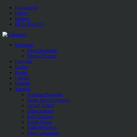
Hakkımızda
Künye
İletişim
Ekibe Dahil Ol
Eleştiriler
Film Eleştirileri
Sinema Yazıları
Dosyalar
Diziler
Keşfet
Listeler
Kitaplık
Yazarlar
Alpaslan Paşaoğlu
Berna Stera Değirmen
Demet Öztürk
Dilan Salkaya
Erol Demiray
Evrim Nacar
Fatih Değirmen
Fırat Çakkalkurt