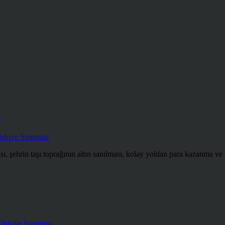
z
rkiye Sineması
, şehrin taşı toprağının altın sanılması, kolay yoldan para kazanma ve bi
ürkiye Sineması