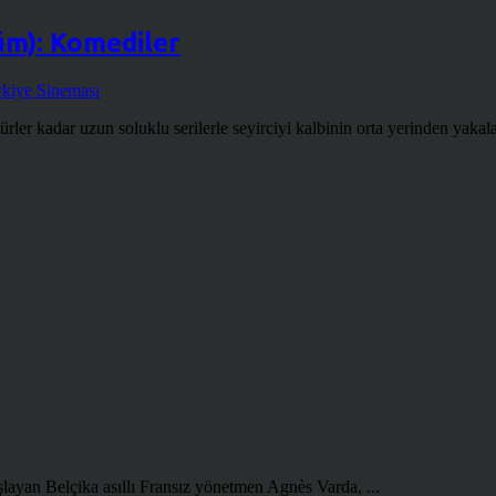
lüm): Komediler
kiye Sineması
dar uzun soluklu serilerle seyirciyi kalbinin orta yerinden yakalamış
şlayan Belçika asıllı Fransız yönetmen Agnès Varda, ...