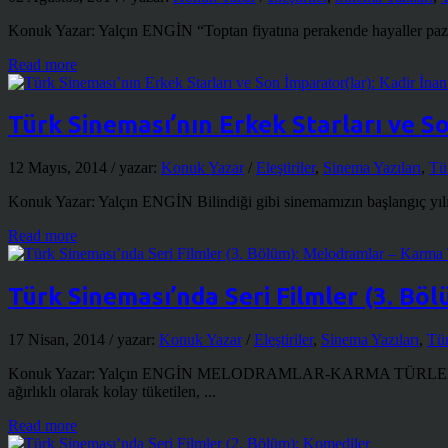
Konuk Yazar: Yalçın ENGİN “Toptan fiyatına perakende hayaller pazarl
Read more
Türk Sineması’nın Erkek Starları ve So
12 Mayıs, 2014
/ yazar:
Konuk Yazar
/
Eleştiriler
,
Sinema Yazıları
,
Tü
Konuk Yazar: Yalçın ENGİN Bilindiği gibi sinemamızın başlangıç yılı 
Read more
Türk Sineması’nda Seri Filmler (3. Bö
17 Nisan, 2014
/ yazar:
Konuk Yazar
/
Eleştiriler
,
Sinema Yazıları
,
Tür
Konuk Yazar: Yalçın ENGİN MELODRAMLAR-KARMA TÜRLER (ROM
ağırlıklı olarak kolay tüketilen, ...
Read more