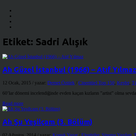
Etiket:
Sadri Alışık
Ah Güzel İstanbul (1966) – Atıf Yılma
12 Ocak, 2015
/ yazar:
Demet Öztürk
/
Cineritüel Top 150
,
Keşfet
,
Tü
60’lar dönemi incelendiğinde evden kaçan kızların ”artist” olma sevdası
Read more
Ah Şu Yeşilçam (3. Bölüm)
02 Ağustos, 2014
/ yazar:
Konuk Yazar
/
Eleştiriler
,
Sinema Yazıları
,
T