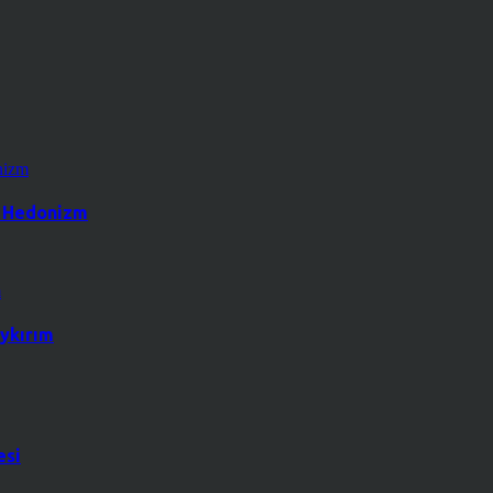
k Hedonizm
ykırım
esi