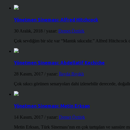
Yönetmen Sineması: Alfred Hitchcock
30 Aralık, 2018
/ yazar:
Demet Öztürk
Çok sevdiğim bir söz var “Mantık sıkıcıdır.” Alfred Hitchcock d
Yönetmen Sineması: Abdellatif Kechiche
28 Kasım, 2017
/ yazar:
İlayda Bıyıklı
Çok sıkıcı görünen senaryoları dahi izlenebilir derecede, doğallığ
Yönetmen Sineması: Metin Erksan
14 Kasım, 2017
/ yazar:
Demet Öztürk
Metin Erksan, Türk Sineması’nın en çok tartışılan ve sansüre m