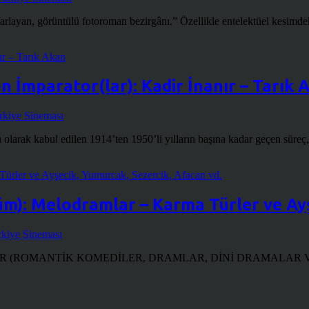
ayan, görüntülü fotoroman bezirgânı.” Özellikle entelektüel kesimdeki y
n İmparator(lar): Kadir İnanır – Tarık 
rkiye Sineması
olarak kabul edilen 1914’ten 1950’li yılların başına kadar geçen süreç
lüm): Melodramlar – Karma Türler ve Ay
kiye Sineması
ANTİK KOMEDİLER, DRAMLAR, DİNİ DRAMALAR VB.) Yazı dizisi