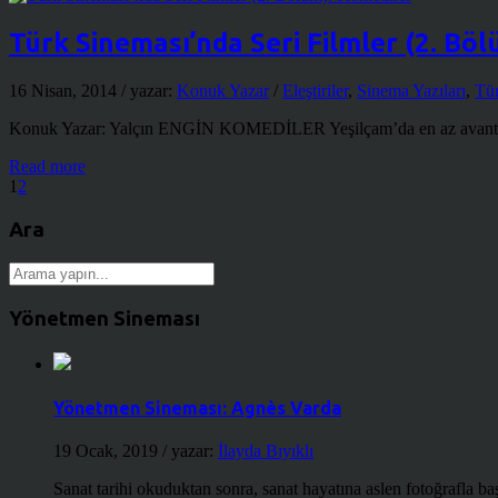
Türk Sineması’nda Seri Filmler (2. Bö
16 Nisan, 2014
/ yazar:
Konuk Yazar
/
Eleştiriler
,
Sinema Yazıları
,
Tür
Konuk Yazar: Yalçın ENGİN KOMEDİLER Yeşilçam’da en az avantürler ka
Read more
1
2
Ara
Yönetmen Sineması
Yönetmen Sineması: Agnès Varda
19 Ocak, 2019
/ yazar:
İlayda Bıyıklı
Sanat tarihi okuduktan sonra, sanat hayatına aslen fotoğrafla ba