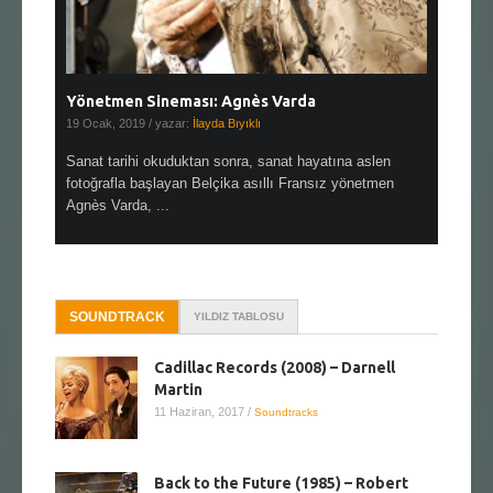
Yönetmen Sineması: Agnès Varda
Yönetmen
19 Ocak, 2019
/ yazar:
İlayda Bıyıklı
30 Aralık, 2
en çok Top
Sanat tarihi okuduktan sonra, sanat hayatına aslen
Çok sevdiğ
alı
fotoğrafla başlayan Belçika asıllı Fransız yönetmen
Hitchcock 
Agnès Varda, ...
SOUNDTRACK
YILDIZ TABLOSU
Cadillac Records (2008) – Darnell
Martin
11 Haziran, 2017
/
Soundtracks
Back to the Future (1985) – Robert