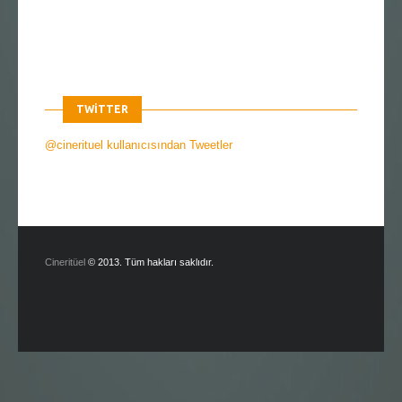
TWITTER
@cinerituel kullanıcısından Tweetler
Cineritüel
© 2013. Tüm hakları saklıdır.