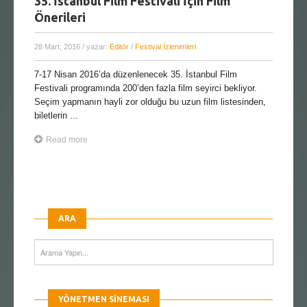
35. İstanbul Film Festivali İçin Film
Önerileri
28 Mart, 2016
/ yazar:
Editör
/
Festival İzlenimleri
7-17 Nisan 2016’da düzenlenecek 35. İstanbul Film
Festivali programında 200’den fazla film seyirci bekliyor.
Seçim yapmanın hayli zor olduğu bu uzun film listesinden,
biletlerin ...
Read more
ARA
YÖNETMEN SINEMASI