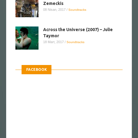
Zemeckis
08 Nisan, 2017
/
Soundtracks
Across the Universe (2007) – Julie
Taymor
18 Mart, 2017
/
Soundtracks
FACEBOOK