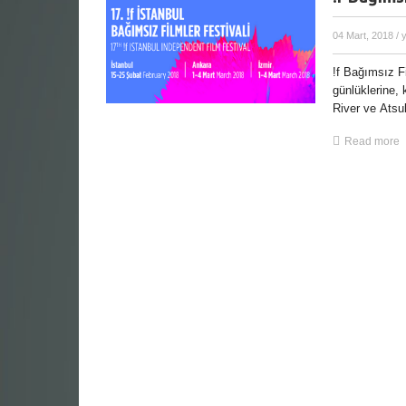
04 Mart, 2018
/ 
!f Bağımsız F
günlüklerine, 
River ve Atsuk
Read more