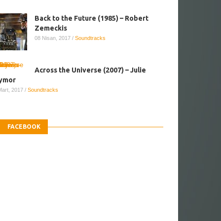
Back to the Future (1985) – Robert
Zemeckis
08 Nisan, 2017
/
Soundtracks
Across the Universe (2007) – Julie
ymor
Mart, 2017
/
Soundtracks
FACEBOOK