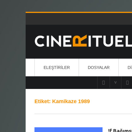
ELEŞTIRILER
DOSYALAR
D
Etiket:
Kamikaze 1989
!f Bağımsı