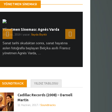
YÖNETMEN SINEMASI
Yönetmen Sineması: Agnès Varda
Yönetmen Sineması: A
19 Ocak, 2019
/ yazar:
İlayda Bıyıklı
30 Aralık, 2018
/ yazar:
Demet
Sanat tarihi okuduktan sonra, sanat hayatına
Çok sevdiğim bir söz var “
aslen fotoğrafla başlayan Belçika asıllı Fransız
Hitchcock dünya sinema t
yönetmen Agnès Varda, ...
biricik ...
SOUNDTRACK
YILDIZ TABLOSU
Cadillac Records (2008) – Darnell
Martin
11 Haziran, 2017
/
Soundtracks