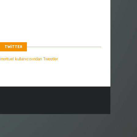
TWITTER
nerituel kullanıcısından Tweetler