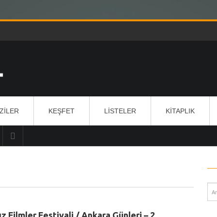
IZILER
KEŞFET
LISTELER
KITAPLIK
z Filmler Festivali / Ankara Günleri – 2