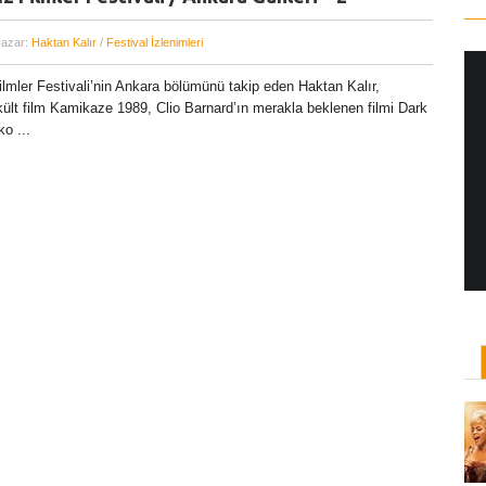
yazar:
Haktan Kalır
/
Festival İzlenimleri
ilmler Festivali’nin Ankara bölümünü takip eden Haktan Kalır,
kült film Kamikaze 1989, Clio Barnard’ın merakla beklenen filmi Dark
Yönetmen Sineması: Jane Campion
o ...
07 Kasım, 2017
/ yazar:
Dilan Salkaya
Uzun metrajları bir yana, adını son dönemde en
çok Top of the Lake dizisi ile duyduğumuz Yeni
Zelandalı yönetmen ...