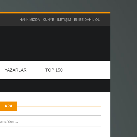
HAKKIMIZDA
KÜNYE
İLETIŞIM
EKIBE DAHIL OL
YAZARLAR
TOP 150
ARA