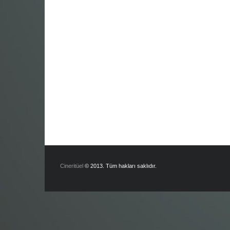
Cineritüel
© 2013. Tüm hakları saklıdır.