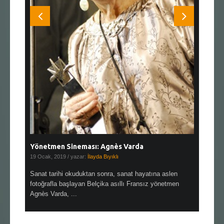
Yönetmen Sineması: Agnès Varda
Yönetmen
19 Ocak, 2019
/ yazar:
İlayda Bıyıklı
30 Aralık, 2
en çok Top
Sanat tarihi okuduktan sonra, sanat hayatına aslen
Çok sevdiğ
alı
fotoğrafla başlayan Belçika asıllı Fransız yönetmen
Hitchcock 
Agnès Varda, ...