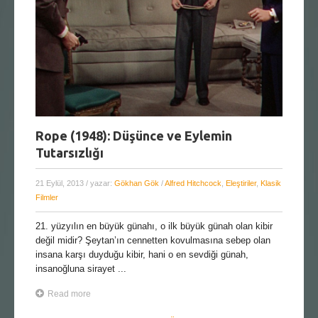
Rope (1948): Düşünce ve Eylemin
Tutarsızlığı
21 Eylül, 2013
/ yazar:
Gökhan Gök
/
Alfred Hitchcock
,
Eleştiriler
,
Klasik
Filmler
21. yüzyılın en büyük günahı, o ilk büyük günah olan kibir
değil midir? Şeytan’ın cennetten kovulmasına sebep olan
insana karşı duyduğu kibir, hani o en sevdiği günah,
insanoğluna sirayet ...
Read more