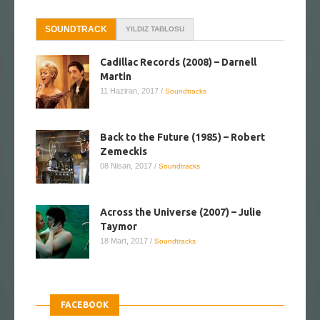
SOUNDTRACK
YILDIZ TABLOSU
Cadillac Records (2008) – Darnell
Martin
11 Haziran, 2017
/
Soundtracks
Back to the Future (1985) – Robert
Zemeckis
08 Nisan, 2017
/
Soundtracks
Across the Universe (2007) – Julie
Taymor
18 Mart, 2017
/
Soundtracks
FACEBOOK