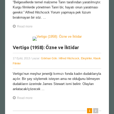
“Belgesellerde temel malzeme Tanrı tarafından yaratılmıştır.
Kurgu filmlerde yönetmen Tanrı’dır, hayatı onun yaratması
gerekir.” Alfred Hitchcock Yorum yapmaya pek lüzum
bırakmayan bir söz. ...
Read more
Vertigo (1958): Özne ve İktidar
17 Eylül, 2013
/ yazar:
Gökhan Gök
/
Alfred Hitchcock
,
Eleştiriler
,
Klasik
Filmler
Vertigo’nun meşhur jeneriği kırmızı fonda kadın dudaklarıyla
açılır. Bir şey söylemek isteyen ama ne olduğunu bilmeyen
dudakların üzerinde James Stewart ismi belirir. Olayları
anlatacak/çözecek ...
Read more
1
2