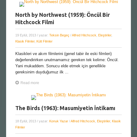
North by Northwest (1959): Öncül Bir
Hitchcock Filmi
19 Eylül, 2013
/ yazar:
Teksin Begeç
/
Alfred Hitchcock
,
Eleştiriler
,
Klasik Filmler
,
Kült Filmler
Klasikleri ve akım filmlerini (genel tabir ile eski filmleri)
değerlendirirken unutmamamız gereken tek kelime: Öncül.
Yani mukaddem. Sonucu elde etmek için genellikle
gereksinim duyduğumuz ilk ...
Read more
The Birds (1963): Masumiyetin İntikamı
18 Eylül, 2013
/ yazar:
Konuk Yazar
/
Alfred Hitchcock
,
Eleştiriler
,
Klasik
Filmler