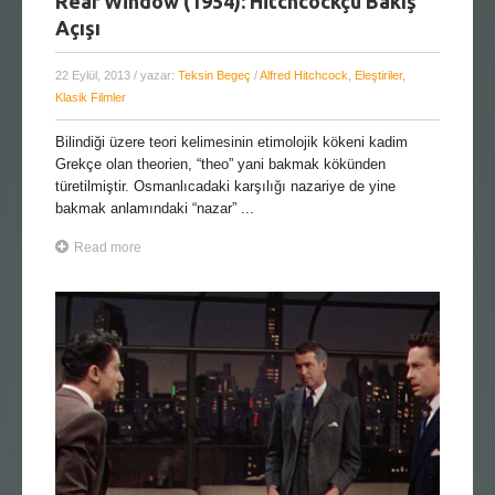
Rear Window (1954): Hitchcockçu Bakış
Açışı
22 Eylül, 2013
/ yazar:
Teksin Begeç
/
Alfred Hitchcock
,
Eleştiriler
,
Klasik Filmler
Bilindiği üzere teori kelimesinin etimolojik kökeni kadim
Grekçe olan theorien, “theo” yani bakmak kökünden
türetilmiştir. Osmanlıcadaki karşılığı nazariye de yine
bakmak anlamındaki “nazar” ...
Read more