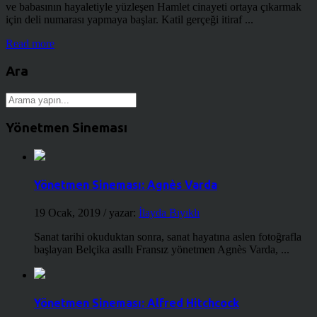
ve babasının hayaletiyle yüzleşen Hamlet cinayeti ortaya çıkarmak
için deli numarası yapmaya başlar. Katil gerçeği itiraf ...
Read more
Ara
Yönetmen Sineması
Yönetmen Sineması: Agnès Varda
19 Ocak, 2019
/ yazar:
İlayda Bıyıklı
Sanat tarihi okuduktan sonra, sanat hayatına aslen fotoğrafla
başlayan Belçika asıllı Fransız yönetmen Agnès Varda, ...
Yönetmen Sineması: Alfred Hitchcock