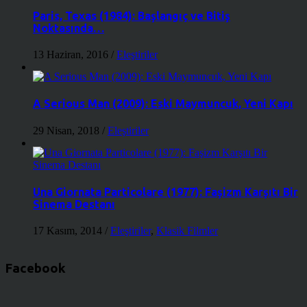
Paris, Texas (1984): Başlangıç ve Bitiş
Noktasında…
13 Haziran, 2016
/
Eleştiriler
A Serious Man (2009): Eski Maymuncuk, Yeni Kapı
29 Nisan, 2018
/
Eleştiriler
Una Giornata Particolare (1977): Faşizm Karşıtı Bir
Sinema Destanı
17 Kasım, 2014
/
Eleştiriler
,
Klasik Filmler
Facebook