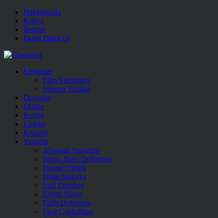
Hakkımızda
Künye
İletişim
Ekibe Dahil Ol
Eleştiriler
Film Eleştirileri
Sinema Yazıları
Dosyalar
Diziler
Keşfet
Listeler
Kitaplık
Yazarlar
Alpaslan Paşaoğlu
Berna Stera Değirmen
Demet Öztürk
Dilan Salkaya
Erol Demiray
Evrim Nacar
Fatih Değirmen
Fırat Çakkalkurt