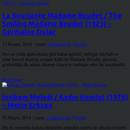
La Souriante Madame Beudet / The
Smiling Madame Beudet (1923) –
Germaine Dulac
17 Kasım, 2014
/ yazar:
Gökhan Gök
/
Keşfet
Her an çekip gidecekmiş gibi bakan gözleri, tedirgin ruh hali ve
içine kasvet düşmüş yorgun kalbi ile Madame Beudet, ekranda
göründüğü ilk andan itibaren izleyiciyi tedirgin eden bir karakterdir.
...
Read more
İntikam Meleği / Kadın Hamlet (1976)
– Metin Erksan
05 Mayıs, 2014
/ yazar:
Gökhan Gök
/
Keşfet
Bir av sırasında babası öldürülen ardından annesi ile amcası evlenen