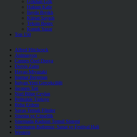
Gökhan Gök
Haktan Kalır
İlayda Bıyıklı
Kürşat Saygılı
Teksin Begeç
Konuk Yazar
Top 150
Alfred Hitchcock
Animasyon
Cannes Özel Dosya
Derviş Zaim
Hayao Miyazaki
Ingmar Bergman
İtalyan Yeni Gerçekçiliği
Jacques Tati
Nuri Bilge Ceylan
Pelikülde Türkiye
Reha Erdem
Savaş Temalı Filmler
Sinema ve Cinsellik
Sinemada Kadının Temsil Sistemi
Sinemanın Bağımsız, Sanat ve Festival Hali
Western