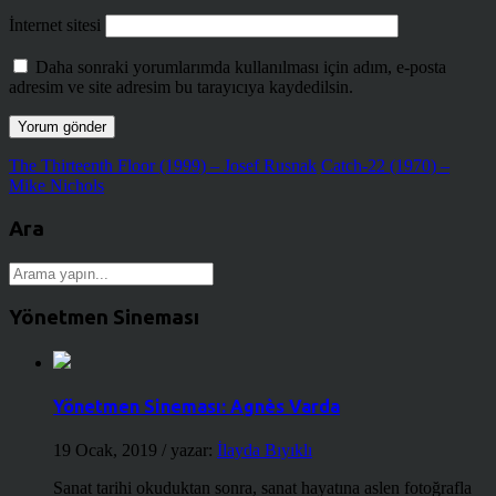
İnternet sitesi
Daha sonraki yorumlarımda kullanılması için adım, e-posta
adresim ve site adresim bu tarayıcıya kaydedilsin.
The Thirteenth Floor (1999) – Josef Rusnak
Catch-22 (1970) –
Mike Nichols
Ara
Yönetmen Sineması
Yönetmen Sineması: Agnès Varda
19 Ocak, 2019
/ yazar:
İlayda Bıyıklı
Sanat tarihi okuduktan sonra, sanat hayatına aslen fotoğrafla