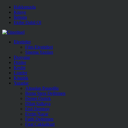
Hakkımızda
Künye
İletişim
Ekibe Dahil Ol
Eleştiriler
Film Eleştirileri
Sinema Yazıları
Dosyalar
Diziler
Keşfet
Listeler
Kitaplık
Yazarlar
Alpaslan Paşaoğlu
Berna Stera Değirmen
Demet Öztürk
Dilan Salkaya
Erol Demiray
Evrim Nacar
Fatih Değirmen
Fırat Çakkalkurt