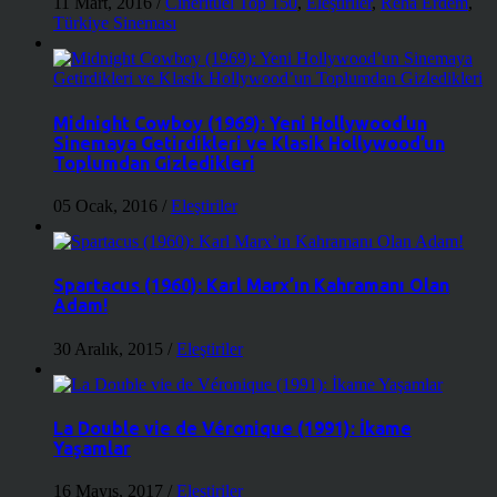
11 Mart, 2016
/
Cineritüel Top 150
,
Eleştiriler
,
Reha Erdem
,
Türkiye Sineması
Midnight Cowboy (1969): Yeni Hollywood’un
Sinemaya Getirdikleri ve Klasik Hollywood’un
Toplumdan Gizledikleri
05 Ocak, 2016
/
Eleştiriler
Spartacus (1960): Karl Marx’ın Kahramanı Olan
Adam!
30 Aralık, 2015
/
Eleştiriler
La Double vie de Véronique (1991): İkame
Yaşamlar
16 Mayıs, 2017
/
Eleştiriler