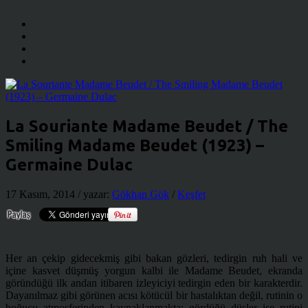
La Souriante Madame Beudet / The
Smiling Madame Beudet (1923) –
Germaine Dulac
17 Kasım, 2014
/ yazar:
Gökhan Gök
/
Keşfet
Her an çekip gidecekmiş gibi bakan gözleri, tedirgin ruh hali ve
içine kasvet düşmüş yorgun kalbi ile Madame Beudet, ekranda
göründüğü ilk andan itibaren izleyiciyi tedirgin eden bir karakterdir.
Dayanılmaz gibi görünen acısı kötücül bir hastalıktan değil, rutinin o
boğucu atmosferinden kaynaklanmakta; gördüğü düşler ise rutini