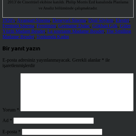
2013’de Cineritüel ekibine katıldı. Philip Morris Ezd kanalında Planlama
ve Analiz bölümünde çalışmaktadır.
1920's
,
Avangart Sinema
,
Deneysel Sinema
,
Dişil Söylem
,
Eleştiri
,
Feminist Sinema
,
Feminizm
,
Germaine Dulac
,
Gökhan Gök
,
Güler
Yüzlü Madam Beudet
,
La souriante Madame Beudet
,
The Smilling
Madame Beudet
,
Toplumda Kadın
Bir yanıt yazın
E-posta adresiniz yayınlanmayacak.
Gerekli alanlar
*
ile
işaretlenmişlerdir
Yorum
*
Ad
*
E-posta
*