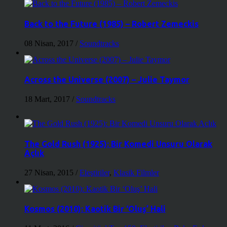
Back to the Future (1985) – Robert Zemeckis
08 Nisan, 2017
/
Soundtracks
Across the Universe (2007) – Julie Taymor
18 Mart, 2017
/
Soundtracks
The Gold Rush (1925): Bir Komedi Unsuru Olarak
Açlık
27 Nisan, 2015
/
Eleştiriler
,
Klasik Filmler
Kosmos (2010): Kaotik Bir ‘Oluş’ Hali