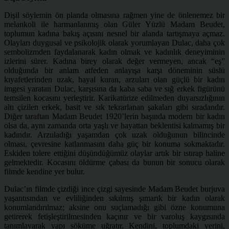
Dişil söylemin ön planda olmasına rağmen yine de önlenemez bir
melankoli ile harmanlanmış olan Güler Yüzlü Madam Beudet,
toplumun kadına bakış açısını nesnel bir alanda tartışmaya açmaz.
Olayları duygusal ve psikolojik olarak yorumlayan Dulac, daha çok
sembolizmden faydalanarak kadın olmak ve kadınlık deneyiminin
izlerini sürer. Kadına birey olarak değer vermeyen, ancak “eş”
olduğunda bir anlam atfeden anlayışa karşı döneminin süslü
kıyafetlerinden uzak, hayal kuran, arzuları olan güçlü bir kadın
imgesi yaratan Dulac, karşısına da kaba saba ve sığ erkek figürünü
temsilen kocasını yerleştirir. Karikatürize edilmeden duyarsızlığının
altı çizilen erkek, basit ve sık tekrarlanan şakaları gibi sıradandır.
Diğer taraftan Madam Beudet 1920’lerin başında modern bir kadın
olsa da, aynı zamanda orta yaşlı ve hayattan beklentisi kalmamış bir
kadındır. Arzuladığı yaşamdan çok uzak olduğunun bilincinde
olması, çevresine katlanmasını daha güç bir konuma sokmaktadır.
Eskiden tolere ettiğini düşündüğümüz olaylar artık bir ıstırap haline
gelmektedir. Kocasını öldürme çabası da bunun bir sonucu olarak
filmde kendine yer bulur.
Dulac’ın filmde çizdiği ince çizgi sayesinde Madam Beudet burjuva
yaşantısından ve evliliğinden sıkılmış şımarık bir kadın olarak
konumlandırılmaz; aksine onu suçlamadığı gibi özne konumuna
getirerek fetişleştirilmesinden kaçınır ve bir varoluş kaygısında
tanımlayarak yapı söküme uğratır. Kendini, toplumdaki yerini,