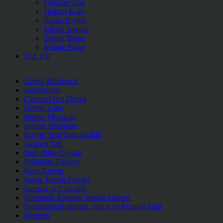
Gökhan Gök
Haktan Kalır
İlayda Bıyıklı
Kürşat Saygılı
Teksin Begeç
Konuk Yazar
Top 150
Alfred Hitchcock
Animasyon
Cannes Özel Dosya
Derviş Zaim
Hayao Miyazaki
Ingmar Bergman
İtalyan Yeni Gerçekçiliği
Jacques Tati
Nuri Bilge Ceylan
Pelikülde Türkiye
Reha Erdem
Savaş Temalı Filmler
Sinema ve Cinsellik
Sinemada Kadının Temsil Sistemi
Sinemanın Bağımsız, Sanat ve Festival Hali
Western