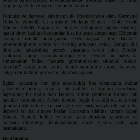
kırıp gerçeklikten kaçma isteğinden ibarettir.
Feminist ve deneysel sinemanın ilk örneklerinden olan, Germaine
Dulac’ın yönettiği La souriante Madame Beudet / Güler Yüzlü
Madam Beudet, boğucu bir burjuva evliliğinde kapana kısılmış
,
taşralı bir ev kadının hayatından kısa bir kesiti ekrana taşır. Dönemin
avangart estetik anlayışından izler taşıyan film, Beudet’i
monotonluğunun içinde bir varoluş arayışına sokar. Zengin düş
dünyasını sıkıştırılmış gerçek yaşamına tercih eden Beudet,
toplumun kadını konumlandırdığı yere eleştirel bir bakış da
sunmaktadır. Dulac “huzurlu görünümlerinin altındaki ruhları,
tutkuları” sorgularken ayrıca kendi sınırlarının ardına bakmaya
çalışan bir kadının portresini çıkarmaya çalışır.
İlgisiz kocasının her gün tekrarladığı boş tabancayla intihar
şakasından bıkmış, sevgisiz bir evliliğe ve toplum normlarına
hapsolmuş bir kadın olan Beudet, rutinin çemberini kırmak için
hayaller kurmaktadır. Ancak kendini özgür hissettiği tek alan olan
gündüz düşlerinde de kocasını görmeye başlamasıyla ruh hali daha
depresif bir hal almaya başlar. Kocasının silahına kurşun koyan
Madam Beudet, intihar eylemini şaka olmaktan çıkarmayı ve
kocasını öldürmeyi planlamaktadır; ancak vicdan azabı ağır
basmaktadır.
Dişil Söylem