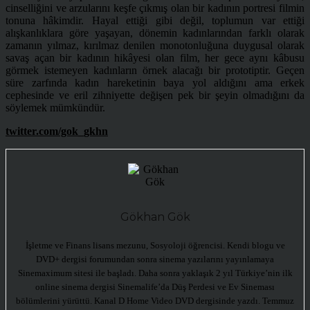
cinselliğini ve arzularını keşfe çıkmış olan bir kadının portresi filmin
tonuna hâkimdir. Hayal ettiği gibi değil, toplumun var ettiği
alışkanlıklara göre yaşayan, dönemin kadınlarından farklı olarak
zamanın yılmaz, kırılmaz denilen monotonluğuna duygusal olarak
savaş açan bir kadının hikâyesi olan film, her gece aynı kâbusu
görmek istemeyen kadınların örnek alacağı bir prototiptir. Geçen
süre zarfında kadın hareketinin baya yol aldığını ama erkek
cephesinde ve eril zihniyette değişen pek bir şeyin olmadığını da
söylemek mümkündür.
twitter.com/gok_gkhn
Gökhan Gök
İşletme ve Finans lisans mezunu, Sosyoloji öğrencisi. Kendi blogu ve
DVD+ dergisi forumundan sonra sinema yazılarını yayınlamaya
Sinemaximum sitesi ile başladı. Daha sonra yaklaşık 2 yıl Türkiye’nin ilk
online sinema dergisi Sinemalife’da Düş Perdesi ve Ev Sineması
bölümlerini yürüttü. Kanal D Home Video DVD dergisinde yazdı. Temmuz