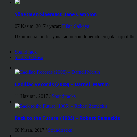
Yönetmen Sineması: Jane Campion
07 Kasım, 2017
/ yazar:
Dilan Salkaya
Uzun metrajları bir yana, adını son dönemde en çok Top of the
Soundtrack
Yıldız Tablosu
Cadillac Records (2008) – Darnell Martin
11 Haziran, 2017
/
Soundtracks
Back to the Future (1985) – Robert Zemeckis
08 Nisan, 2017
/
Soundtracks