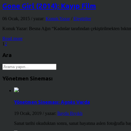
Gone Girl (2014): Kayıp Film
06 Ocak, 2015
/ yazar:
Konuk Yazar
/
Eleştiriler
Konuk Yazar: Besna Ağın “Kadınlar tarafından çekiştirilmekten bıktım 
Read more
1
2
Ara
Yönetmen Sineması
Yönetmen Sineması: Agnès Varda
19 Ocak, 2019
/ yazar:
İlayda Bıyıklı
Sanat tarihi okuduktan sonra, sanat hayatına aslen fotoğrafla ba