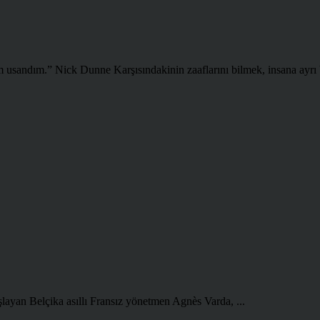
usandım.” Nick Dunne Karşısındakinin zaaflarını bilmek, insana ayrı bir
şlayan Belçika asıllı Fransız yönetmen Agnès Varda, ...