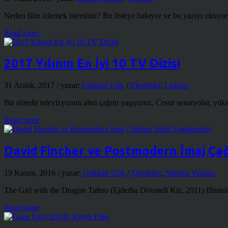
Neden film izlemek istersiniz? Bu listeye bakıyor ve bu yazıyı okuyor
Read more
2017 Yılının En İyi 10 TV Dizisi
31 Aralık, 2017
/ yazar:
Gökhan Gök
/
Eleştiriler
,
Listeler
Bir süredir televizyonun altın çağını yaşıyoruz. Cesur senaryolar, yüksek
Read more
David Fincher ve Postmodern İmaj Çağı
19 Kasım, 2016
/ yazar:
Gökhan Gök
/
Eleştiriler
,
Sinema Yazıları
The Girl with the Dragon Tattoo (Ejderha Dövmeli Kız, 2011) filminin
Read more