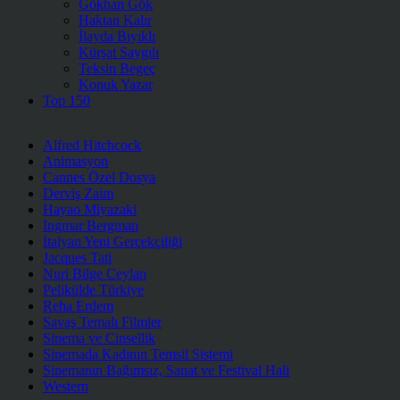
Gökhan Gök
Haktan Kalır
İlayda Bıyıklı
Kürşat Saygılı
Teksin Begeç
Konuk Yazar
Top 150
Alfred Hitchcock
Animasyon
Cannes Özel Dosya
Derviş Zaim
Hayao Miyazaki
Ingmar Bergman
İtalyan Yeni Gerçekçiliği
Jacques Tati
Nuri Bilge Ceylan
Pelikülde Türkiye
Reha Erdem
Savaş Temalı Filmler
Sinema ve Cinsellik
Sinemada Kadının Temsil Sistemi
Sinemanın Bağımsız, Sanat ve Festival Hali
Western