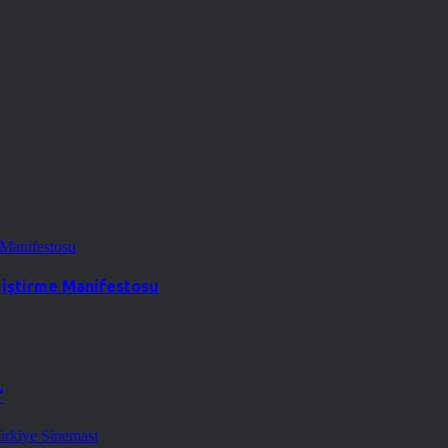
ğiştirme Manifestosu
”
ürkiye Sineması