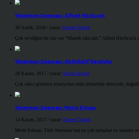
Yönetmen Sineması: Alfred Hitchcock
30 Aralık, 2018
/ yazar:
Demet Öztürk
Çok sevdiğim bir söz var “Mantık sıkıcıdır.” Alfred Hitchcock d
Yönetmen Sineması: Abdellatif Kechiche
28 Kasım, 2017
/ yazar:
İlayda Bıyıklı
Çok sıkıcı görünen senaryoları dahi izlenebilir derecede, doğallığ
Yönetmen Sineması: Metin Erksan
14 Kasım, 2017
/ yazar:
Demet Öztürk
Metin Erksan, Türk Sineması’nın en çok tartışılan ve sansüre m