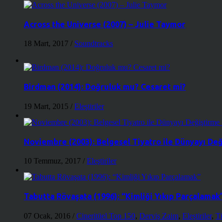
Across the Universe (2007) – Julie Taymor
18 Mart, 2017
/
Soundtracks
Birdman (2014): Doğruluk mu? Cesaret mi?
19 Mart, 2015
/
Eleştiriler
Noviembre (2003): Belgesel Tiyatro ile Dünyayı De
10 Temmuz, 2017
/
Eleştiriler
Tabutta Rövaşata (1996): “Kimliği Yıkıp Parçalamak
07 Ocak, 2016
/
Cineritüel Top 150
,
Derviş Zaim
,
Eleştiriler
,
T