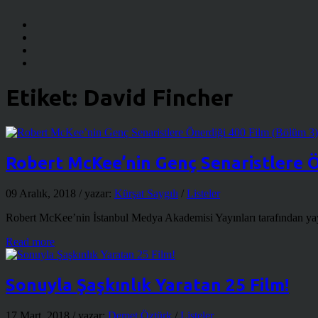
Etiket:
David Fincher
Robert McKee’nin Genç Senaristlere Ö
09 Aralık, 2018
/ yazar:
Kürşat Saygılı
/
Listeler
Robert McKee’nin İstanbul Medya Akademisi Yayınları tarafından yayın
Read more
Sonuyla Şaşkınlık Yaratan 25 Film!
17 Mart, 2018
/ yazar:
Demet Öztürk
/
Listeler