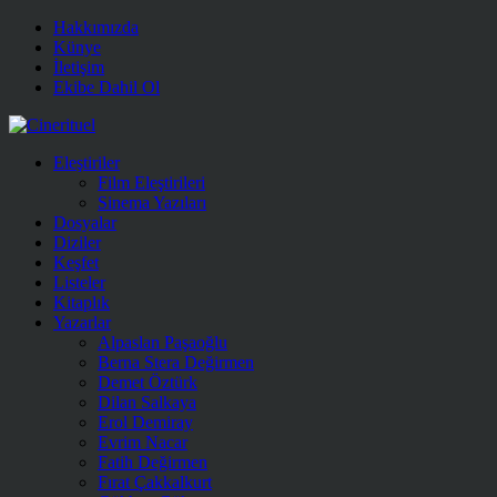
Hakkımızda
Künye
İletişim
Ekibe Dahil Ol
Eleştiriler
Film Eleştirileri
Sinema Yazıları
Dosyalar
Diziler
Keşfet
Listeler
Kitaplık
Yazarlar
Alpaslan Paşaoğlu
Berna Stera Değirmen
Demet Öztürk
Dilan Salkaya
Erol Demiray
Evrim Nacar
Fatih Değirmen
Fırat Çakkalkurt