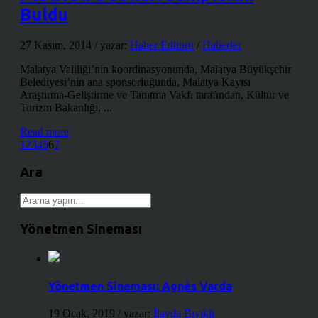
Buldu
27 Kasım, 2014
/ yazar:
Haber Editörü
/
Haberler
Malatya Valiliği’nin koordinasyonunda, Malatya Büyükşehir
Belediyesi’nin ana sponsorluğunda, Malatya Kayısı
Araştırma-Geliştirme ve Tanıtma Vakfı tarafından, Kültür ve
Turizm Bakanlığı, ...
Read more
1
2
3
4
5
6
7
Ara
Yönetmen Sineması
Yönetmen Sineması: Agnès Varda
19 Ocak, 2019
/ yazar:
İlayda Bıyıklı