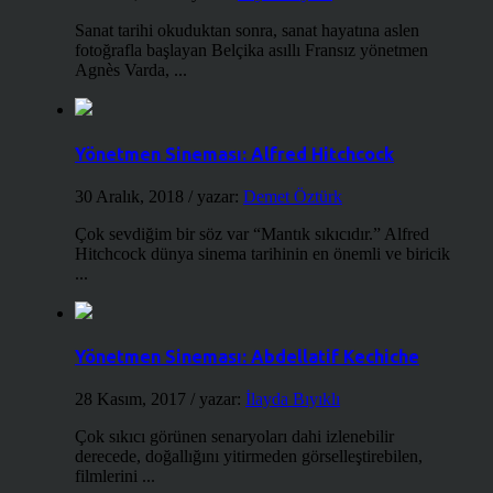
Sanat tarihi okuduktan sonra, sanat hayatına aslen
fotoğrafla başlayan Belçika asıllı Fransız yönetmen
Agnès Varda, ...
Yönetmen Sineması: Alfred Hitchcock
30 Aralık, 2018
/ yazar:
Demet Öztürk
Çok sevdiğim bir söz var “Mantık sıkıcıdır.” Alfred
Hitchcock dünya sinema tarihinin en önemli ve biricik
...
Yönetmen Sineması: Abdellatif Kechiche
28 Kasım, 2017
/ yazar:
İlayda Bıyıklı
Çok sıkıcı görünen senaryoları dahi izlenebilir
derecede, doğallığını yitirmeden görselleştirebilen,
filmlerini ...