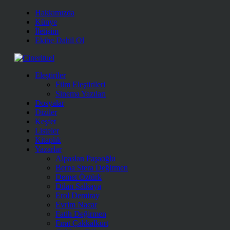
Hakkımızda
Künye
İletişim
Ekibe Dahil Ol
Eleştiriler
Film Eleştirileri
Sinema Yazıları
Dosyalar
Diziler
Keşfet
Listeler
Kitaplık
Yazarlar
Alpaslan Paşaoğlu
Berna Stera Değirmen
Demet Öztürk
Dilan Salkaya
Erol Demiray
Evrim Nacar
Fatih Değirmen
Fırat Çakkalkurt