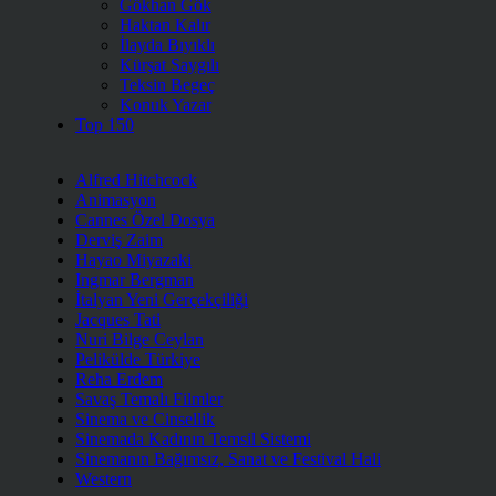
Gökhan Gök
Haktan Kalır
İlayda Bıyıklı
Kürşat Saygılı
Teksin Begeç
Konuk Yazar
Top 150
Alfred Hitchcock
Animasyon
Cannes Özel Dosya
Derviş Zaim
Hayao Miyazaki
Ingmar Bergman
İtalyan Yeni Gerçekçiliği
Jacques Tati
Nuri Bilge Ceylan
Pelikülde Türkiye
Reha Erdem
Savaş Temalı Filmler
Sinema ve Cinsellik
Sinemada Kadının Temsil Sistemi
Sinemanın Bağımsız, Sanat ve Festival Hali
Western