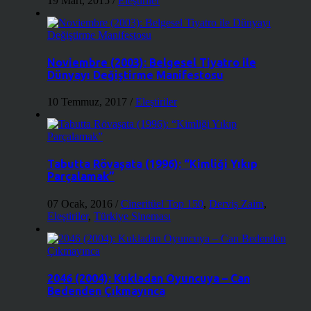
19 Mart, 2015
/
Eleştiriler
Noviembre (2003): Belgesel Tiyatro ile
Dünyayı Değiştirme Manifestosu
10 Temmuz, 2017
/
Eleştiriler
Tabutta Rövaşata (1996): “Kimliği Yıkıp
Parçalamak”
07 Ocak, 2016
/
Cineritüel Top 150
,
Derviş Zaim
,
Eleştiriler
,
Türkiye Sineması
2046 (2004): Kukladan Oyuncuya – Can
Bedenden Çıkmayınca