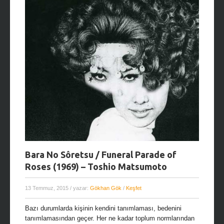
Bara No Sôretsu / Funeral Parade of
Roses (1969) – Toshio Matsumoto
13 Temmuz, 2015
/ yazar:
Gökhan Gök
/
Keşfet
Bazı durumlarda kişinin kendini tanımlaması, bedenini
tanımlamasından geçer. Her ne kadar toplum normlarından