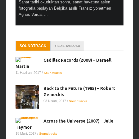
Sanat tarihi okuduktan sonra, sanat hayatına aslen
Çok sevdiğ
fotoğrafla başlayan Belçika asıllı Fransız yönetmen
Hitchcock 
Agnès Varda, ...
SOUNDTRACK
YILDIZ TABLOSU
Cadillac Records (2008) – Darnell
Martin
11 Haziran, 2017
/
Soundtracks
Back to the Future (1985) – Robert
Zemeckis
08 Nisan, 2017
/
Soundtracks
Across the Universe (2007) – Julie
Taymor
18 Mart, 2017
/
Soundtracks