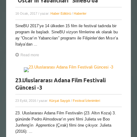
“Oscar’ın Yabancıları” SineBU’da
16 Ocak, 2017
/ yazar:
Haber Editörü
/
Haberler
SineBU 2017’ye 14 ülkeden 15 film ile festival tadında bir
program ile başladı. SineBU vizyon filmlerine ek olarak bu
ay “Oscar’ın Yabancıları” programı ile Filipinler’den Mısır’a
İtalya’dan ...
Read more
23.Uluslararası Adana Film Festivali
Güncesi -3
23 Eylül, 2016
/ yazar:
Kürşat Saygılı
/
Festival İzlenimleri
23. Uluslararası Adana Film Festivalin (23. Altın Koza) 3.
gününde Pedro Almodovar’ın yeni filmi Julieta ve Boo
Junfeng’in Apprentice (Çırak) filmi öne çıkıyor. Julieta
(2016): ...