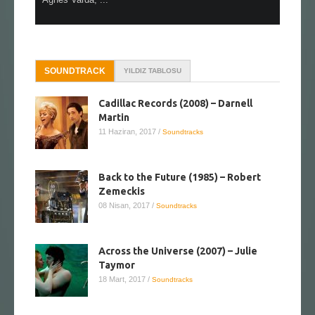
SOUNDTRACK
YILDIZ TABLOSU
Cadillac Records (2008) – Darnell
Martin
11 Haziran, 2017
/
Soundtracks
Back to the Future (1985) – Robert
Zemeckis
08 Nisan, 2017
/
Soundtracks
Across the Universe (2007) – Julie
Taymor
18 Mart, 2017
/
Soundtracks