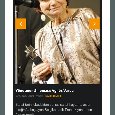
Yönetmen Sineması: Agnès Varda
Yönetmen
19 Ocak, 2019
/ yazar:
İlayda Bıyıklı
30 Aralık, 2
en çok Top
Sanat tarihi okuduktan sonra, sanat hayatına aslen
Çok sevdiğ
alı
fotoğrafla başlayan Belçika asıllı Fransız yönetmen
Hitchcock 
Agnès Varda, ...