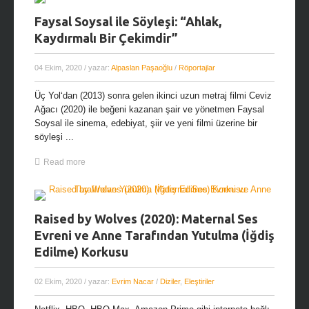
Faysal Soysal ile Söyleşi: “Ahlak,
Kaydırmalı Bir Çekimdir”
04 Ekim, 2020
/ yazar:
Alpaslan Paşaoğlu
/
Röportajlar
Üç Yol‘dan (2013) sonra gelen ikinci uzun metraj filmi Ceviz
Ağacı (2020) ile beğeni kazanan şair ve yönetmen Faysal
Soysal ile sinema, edebiyat, şiir ve yeni filmi üzerine bir
söyleşi ...
Read more
Raised by Wolves (2020): Maternal Ses
Evreni ve Anne Tarafından Yutulma (İğdiş
Edilme) Korkusu
02 Ekim, 2020
/ yazar:
Evrim Nacar
/
Diziler
,
Eleştiriler