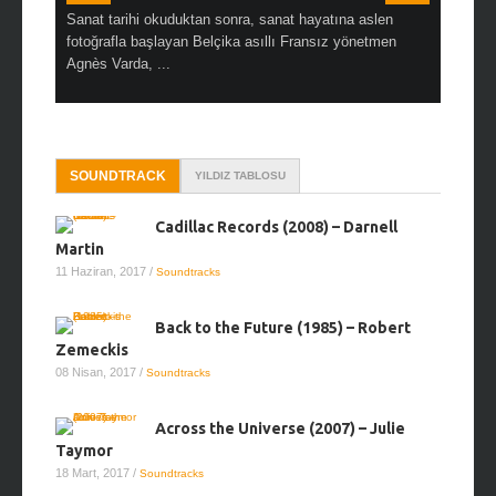
en çok Top
Sanat tarihi okuduktan sonra, sanat hayatına aslen
Çok sevdiğ
alı
fotoğrafla başlayan Belçika asıllı Fransız yönetmen
Hitchcock 
Agnès Varda, ...
SOUNDTRACK
YILDIZ TABLOSU
Cadillac Records (2008) – Darnell
Martin
11 Haziran, 2017
/
Soundtracks
Back to the Future (1985) – Robert
Zemeckis
08 Nisan, 2017
/
Soundtracks
Across the Universe (2007) – Julie
Taymor
18 Mart, 2017
/
Soundtracks