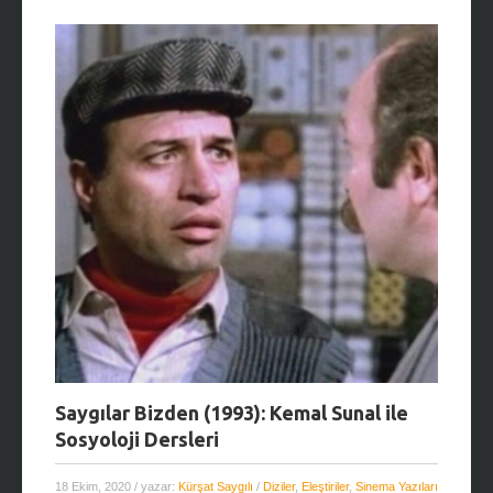
Saygılar Bizden (1993): Kemal Sunal ile
Sosyoloji Dersleri
18 Ekim, 2020
/ yazar:
Kürşat Saygılı
/
Diziler
,
Eleştiriler
,
Sinema Yazıları