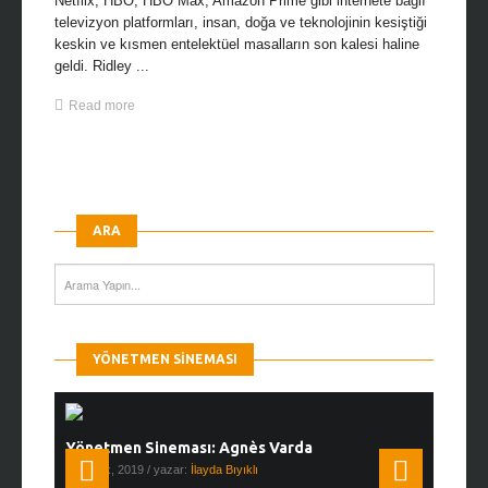
Netflix, HBO, HBO Max, Amazon Prime gibi internete bağlı
televizyon platformları, insan, doğa ve teknolojinin kesiştiği
keskin ve kısmen entelektüel masalların son kalesi haline
geldi. Ridley ...
Read more
ARA
YÖNETMEN SINEMASI
Yönetmen Sineması: Agnès Varda
Yönetmen
19 Ocak, 2019
/ yazar:
İlayda Bıyıklı
30 Aralık, 2