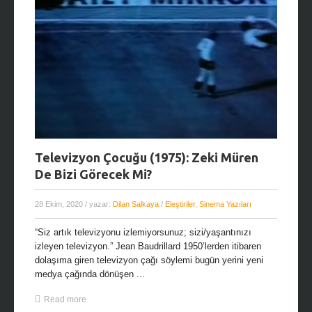
Televizyon Çocuğu (1975): Zeki Müren
De Bizi Görecek Mi?
28 Ekim, 2020
/ yazar:
Dilan Salkaya
/
Eleştiriler
,
Sinema Yazıları
“Siz artık televizyonu izlemiyorsunuz; sizi/yaşantınızı
izleyen televizyon.” Jean Baudrillard 1950’lerden itibaren
dolaşıma giren televizyon çağı söylemi bugün yerini yeni
medya çağında dönüşen ...
Read more