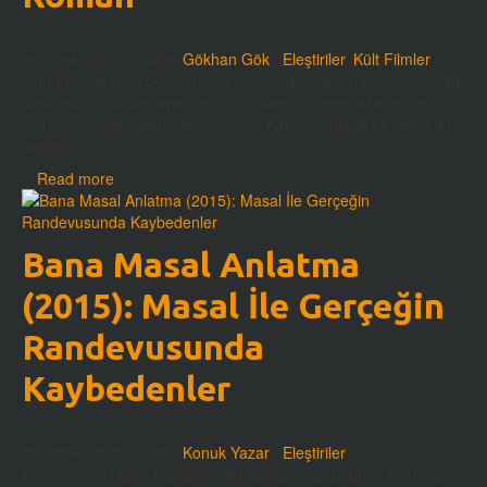
26 Ocak, 2015
/ yazar:
Gökhan Gök
/
Eleştiriler
,
Kült Filmler
Günümüzde iyice popüler hale gelen çizgi roman uyarlamalarını
düşündüğümüzde kopan onca fırtınaya rağmen birbirlerinin
tekrarı işler yapıldığını görmekteyiz. Kahramanların ve kötülerin
değiştiği, ...
Read more
Bana Masal Anlatma
(2015): Masal İle Gerçeğin
Randevusunda
Kaybedenler
25 Ocak, 2015
/ yazar:
Konuk Yazar
/
Eleştiriler
Konuk Yazar: Burç Karabulut Absürt komedi, popüler kültür ile