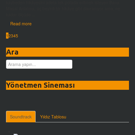
kaybeden hikâyesini adeta tek potada eritmek isteyen Bana
Masal Anlatma, üç beyinli bir hikâye gibi davranıyor ama, ne
kadar ölçüde ...
Read more
1
2
3
4
5
Ara
Yönetmen Sineması
Soundtrack
Yıldız Tablosu