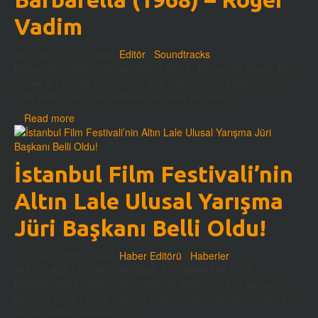
Vadim
28 Ocak, 2015
/ yazar:
Editör
/
Soundtracks
Barbarella (1968) – Roger Vadim Müzik: Barbarella Beste: Bob
Crewe & Charles Fox Yorum: The Glitterhouse Toplam Süre:
4:38 EditörCineritüel editörlerinin ortak hesabıdır.
Read more
İstanbul Film Festivali’nin
Altın Lale Ulusal Yarışma
Jüri Başkanı Belli Oldu!
27 Ocak, 2015
/ yazar:
Haber Editörü
/
Haberler
ALTIN LALE ULUSAL YARIŞMA JÜRİ BAŞKANI ZEKİ
DEMİRKUBUZ Türkiye’den katılacak filmler için son başvuru
tarihi 30 Ocak Cuma. İstanbul Kültür Sanat Vakfı tarafından 4-19
Nisan tarihleri arasında, on ...