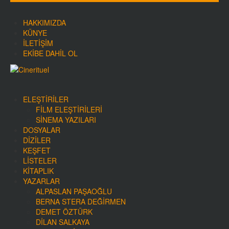
HAKKIMIZDA
KÜNYE
İLETIŞIM
EKIBE DAHIL OL
ELEŞTIRILER
FILM ELEŞTIRILERI
SINEMA YAZILARI
DOSYALAR
DIZILER
KEŞFET
LISTELER
KITAPLIK
YAZARLAR
ALPASLAN PAŞAOĞLU
BERNA STERA DEĞIRMEN
DEMET ÖZTÜRK
DILAN SALKAYA