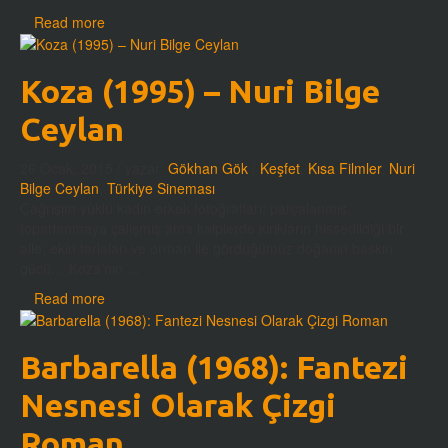
Read more
Koza (1995) – Nuri Bilge
Ceylan
26 Ocak, 2015
/ yazar:
Gökhan Gök
/
Keşfet
,
Kısa Filmler
,
Nuri
Bilge Ceylan
,
Türkiye Sineması
Çağrışım yüklü kadın erkek fotoğrafları; parçalanmış,
toparlanmaya çalışmış ama kalplerde kırıkların hissedildiği bir
aile; ekin tarlaları ve orman ile gördüğümüz doğanın baskın
gücü… Koza’nın ...
Read more
Barbarella (1968): Fantezi
Nesnesi Olarak Çizgi
Roman