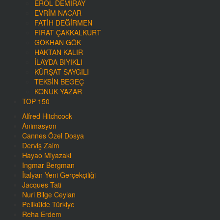
EROL DEMIRAY
EVRIM NACAR
FATIH DEĞIRMEN
FIRAT ÇAKKALKURT
GÖKHAN GÖK
HAKTAN KALIR
İLAYDA BIYIKLI
KÜRŞAT SAYGILI
TEKSIN BEGEÇ
KONUK YAZAR
TOP 150
Alfred Hitchcock
Animasyon
Cannes Özel Dosya
Derviş Zaim
Hayao Miyazaki
Ingmar Bergman
İtalyan Yeni Gerçekçiliği
Jacques Tati
Nuri Bilge Ceylan
Pelikülde Türkiye
Reha Erdem