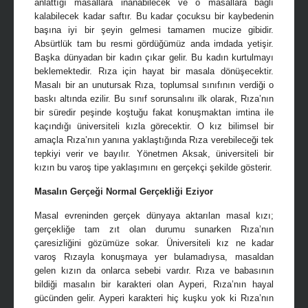
anlattığı masallara inanabilecek ve o masallara bağlı
kalabilecek kadar saftır. Bu kadar çocuksu bir kaybedenin
başına iyi bir şeyin gelmesi tamamen mucize gibidir.
Absürtlük tam bu resmi gördüğümüz anda imdada yetişir.
Başka dünyadan bir kadın çıkar gelir. Bu kadın kurtulmayı
beklemektedir. Rıza için hayat bir masala dönüşecektir.
Masalı bir an unutursak Rıza, toplumsal sınıfının verdiği o
baskı altında ezilir. Bu sınıf sorunsalını ilk olarak, Rıza’nın
bir süredir peşinde koştuğu fakat konuşmaktan imtina ile
kaçındığı üniversiteli kızla görecektir. O kız bilimsel bir
amaçla Rıza’nın yanına yaklaştığında Rıza verebileceği tek
tepkiyi verir ve bayılır. Yönetmen Aksak, üniversiteli bir
kızın bu varoş tipe yaklaşımını en gerçekçi şekilde gösterir.
Masalın Gerçeği Normal Gerçekliği Eziyor
Masal evreninden gerçek dünyaya aktarılan masal kızı;
gerçekliğe tam zıt olan durumu sunarken Rıza’nın
çaresizliğini gözümüze sokar. Üniversiteli kız ne kadar
varoş Rızayla konuşmaya yer bulamadıysa, masaldan
gelen kızın da onlarca sebebi vardır. Rıza ve babasının
bildiği masalın bir karakteri olan Ayperi, Rıza’nın hayal
gücünden gelir. Ayperi karakteri hiç kuşku yok ki Rıza’nın