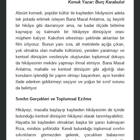
Konuk Yazar: Burç Karabulut
Absürt komedi, popüler kültür ile kaybeden hikâyesini adeta
tek potada eritmek isteyen Bana Masal Anlatma, üç beyinli
bir hikâye gibi davranıyor ama, ne kadar ölçüde birbirine
kaynaşıp üç katmanlı bir hikâyeye dönüşüyor orası
müphem kalıyor. Kakofoni orkestrası şeklinde aktarılan bir
film izliyoruz. Bunun yanı sıra, alt metinlerle açığa çıkan,
yok olmakta olan mahalle kültürünü, yeniden yaratmayı ve
kentsel dönüşüm vesilesiyle oluşturulan toplumsal dokuyu
da hikâyesinin mekânı yapmayı ihmal etmiyor. Bana Masal
Anlatma, mahalle ve kentsel dönüşüm gibi ağırlığı olan
konuların işlendiği bir yapım olmayı başarırken, aynı kendini
ifade ederken güldürmeyi seçiyor ve yoğun bir sınıf sorunu
da belirtiyor.
Sınıfın Gerçekleri ve Toplumsal Ezilme
Hikâyeyi, masalla başlayıp kaybeden hikâyesinin de içinde
bulunduğu kentsel dönüşüm hikâyesi olarak tanımlayabiliriz.
Hayatta bir kaybeden olmaktan başka bir şansı kalmayan
Rıza, minibüs şoförüdür. Kendi bulunduğu toplumsal sınıfın
sıkıntılarını görmezden gelerek, çocukken babasının