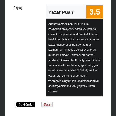
3.5
Yazar Puanı
Absürt komedi, popüler kültür ile
kaybeden hikâyesini adeta tek potada
eritmek isteyen Bana Masal Anlatma, üç
beyinli bir hikâye gibi davranıyor ama, ne
kadar ölçüde birbirine kaynaşıp üç
katmanlı bir hikâyeye dönüşüyor orası
müphem kalıyor. Kakofoni orkestrası
şeklinde aktarılan bir film izliyoruz. Bunun
yanı sıra, alt metinlerle açığa çıkan, yok
olmakta olan mahalle kültürünü, yeniden
yaratmayı ve kentsel dönüşüm
vesilesiyle oluşturulan toplumsal dokuyu
da hikâyesinin mekânı yapmayı ihmal
etmiyor.