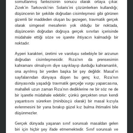
somutlanmış fantezisinin sonucu olarak ortaya çıkar.
Zizek’in Tarkovski’nin Solaris’ini çözümlerken kullandığı;
düşüncenin bir şekilde doğrudan cisimleşmesi gibi görünen
gizemli bir maddeden oluşan bu gezegen, travmatik gerçek
olarak simgesel mesafenin yok olduğu bir noktada,
düşüncenin doğrudan doğruya gerçek sınırları içerisinde
müdahale ettiği söze ve işarete ihtiyacın kalmadığı bir
noktadır.
Ayperi karakteri, üretimi ve varoluşu sebebiyle bir arzunun
doğrudan cisimleşmesidir. Rıza’nın da prensesimin
kahramanı olmalıyım diye sayıklayıp durduğu kahramanlık,
ona ayrılmış bir yerden başka bir şey değildir. Masal’ın
sayfalarından dünyaya düşen bu genç kız, Rıza’nın
dünyasında yaşadığı travmatik gerçeğe vurgu yaparcasına,
mahalleli uzun zaman Rıza’nın dediklerine ne bir söz ne de
bir işaretle müdahale edebilir; çünkü gerçekten onun kendi
yaşantısını sürerken (minibüsçü olarak) bir masal kızıyla
evlenmesini bir yana bırakıp güzel kız bulma ihtimalini bile
düşünmezler.
Gerçek dünyada yaşanan sınıf sorunsalı masaldan gelen
biri için hiçbir şey ifade etmemektedir. Sınıf sorunsalı ve