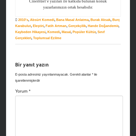
Cineritüel’e yazıları ile katkıda bulunan konuk
yazarlarımızın ortak hesabıdır.
2010's
,
Absürt Komedi
,
Bana Masal Anlatma
,
Burak Aksak
,
Burç
Karabulut
,
Eleştiri
,
Fatih Artman
,
Gerçekçilik
,
Hande Doğandemir
,
Kaybeden Hikayesi
,
Komedi
,
Masal
,
Popüler Kültür
,
Sınıf
Gerçekleri
,
Toplumsal Ezilme
Bir yanıt yazın
E-posta adresiniz yayınlanmayacak.
Gerekli alanlar
*
ile
işaretlenmişlerdir
Yorum
*