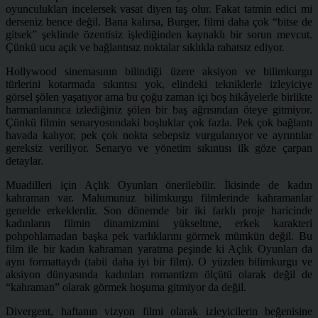
oyunculukları incelersek vasat diyen taş olur. Fakat tatmin edici mi
derseniz bence değil. Bana kalırsa, Burger, filmi daha çok “bitse de
gitsek” şeklinde özentisiz işlediğinden kaynaklı bir sorun mevcut.
Çünkü ucu açık ve bağlantısız noktalar sıklıkla rahatsız ediyor.
Hollywood sinemasının bilindiği üzere aksiyon ve bilimkurgu
türlerini kotarmada sıkıntısı yok, elindeki tekniklerle izleyiciye
görsel şölen yaşatıyor ama bu çoğu zaman içi boş hikâyelerle birlikte
harmanlanınca izlediğiniz şölen bir baş ağrısından öteye gitmiyor.
Çünkü filmin senaryosundaki boşluklar çok fazla. Pek çok bağlantı
havada kalıyor, pek çok nokta sebepsiz vurgulanıyor ve ayrıntılar
gereksiz veriliyor. Senaryo ve yönetim sıkıntısı ilk göze çarpan
detaylar.
Muadilleri için Açlık Oyunları önerilebilir. İkisinde de kadın
kahraman var. Malumunuz bilimkurgu filmlerinde kahramanlar
genelde erkeklerdir. Son dönemde bir iki farklı proje haricinde
kadınların filmin dinamizmini yükseltme, erkek karakteri
pohpohlamadan başka pek varlıklarını görmek mümkün değil. Bu
film ile bir kadın kahraman yaratma peşinde ki Açlık Oyunları da
aynı formattaydı (tabii daha iyi bir film). O yüzden bilimkurgu ve
aksiyon dünyasında kadınları romantizm ölçütü olarak değil de
“kahraman” olarak görmek hoşuma gitmiyor da değil.
Divergent, haftanın vizyon filmi olarak izleyicilerin beğenisine