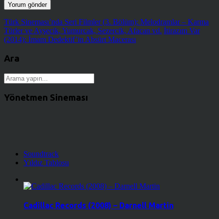
Türk Sineması’nda Seri Filmler (3. Bölüm): Melodramlar – Karma
Türler ve Ayşecik, Yumurcak, Sezercik, Afacan vd.
İtirazım Var
(2014): İmam Dedektif’in Absürt Macerası
Ara
Yönetmen Sineması
Soundtrack
Yıldız Tablosu
Cadillac Records (2008) – Darnell Martin