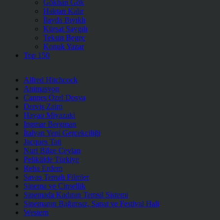
Gökhan Gök
Haktan Kalır
İlayda Bıyıklı
Kürşat Saygılı
Teksin Begeç
Konuk Yazar
Top 150
Alfred Hitchcock
Animasyon
Cannes Özel Dosya
Derviş Zaim
Hayao Miyazaki
Ingmar Bergman
İtalyan Yeni Gerçekçiliği
Jacques Tati
Nuri Bilge Ceylan
Pelikülde Türkiye
Reha Erdem
Savaş Temalı Filmler
Sinema ve Cinsellik
Sinemada Kadının Temsil Sistemi
Sinemanın Bağımsız, Sanat ve Festival Hali
Western