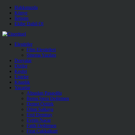
Hakkımızda
Künye
İletişim
Ekibe Dahil Ol
Eleştiriler
Film Eleştirileri
Sinema Yazıları
Dosyalar
Diziler
Keşfet
Listeler
Kitaplık
Yazarlar
Alpaslan Paşaoğlu
Berna Stera Değirmen
Demet Öztürk
Dilan Salkaya
Erol Demiray
Evrim Nacar
Fatih Değirmen
Fırat Çakkalkurt