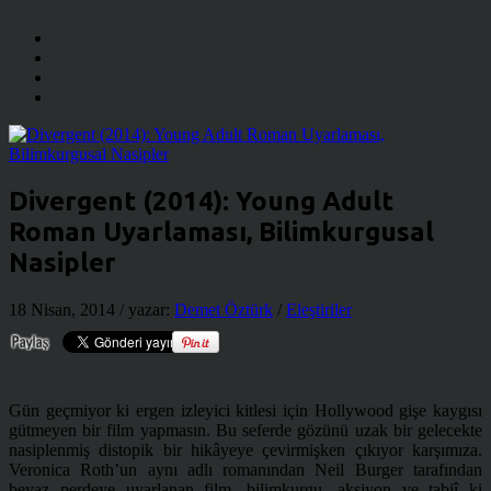
Divergent (2014): Young Adult
Roman Uyarlaması, Bilimkurgusal
Nasipler
18 Nisan, 2014
/ yazar:
Demet Öztürk
/
Eleştiriler
Gün geçmiyor ki ergen izleyici kitlesi için Hollywood gişe kaygısı
gütmeyen bir film yapmasın. Bu seferde gözünü uzak bir gelecekte
nasiplenmiş distopik bir hikâyeye çevirmişken çıkıyor karşımıza.
Veronica Roth’un aynı adlı romanından Neil Burger tarafından
beyaz perdeye uyarlanan film, bilimkurgu, aksiyon ve tabiî ki