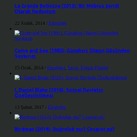
La Grande Bellezza (2013): Bir Möbius Şeridi
Olarak Hedonizm
22 Aralık, 2014
/
Eleştiriler
Come and See (1985): Günahsız Olanın Gözünden
Soykırım
15 Ocak, 2014
/
Eleştiriler
,
Savaş Temalı Filmler
I, Daniel Blake (2016): Sosyal Devletin
Özelleştirilmesi
13 Şubat, 2017
/
Eleştiriler
Birdman (2014): Doğruluk mu? Cesaret mi?