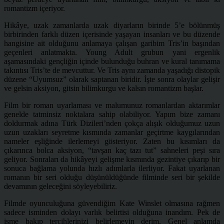
romantizm içeriyor.
Hikâye, uzak zamanlarda uzak diyarların birinde 5’e bölünmüş
birbirinden farklı düzen içerisinde yaşayan insanları ve bu düzende
hangisine ait olduğunu anlamaya çalışan garibim Tris’in başından
geçenleri anlatmakta. Young Adult grubun yani ergenlik
aşamasındaki gençliğin içinde bulunduğu
buhran ve kural tanımama
takıntısı Tris’te de mevcuttur. Ve Tris aynı zamanda yaşadığı distopik
düzene “Uyumsuz” olarak saptanan biridir. İşte sonra olaylar gelişir
ve gelsin aksiyon, gitsin bilimkurgu ve kalsın romantizm başlar.
Film bir roman uyarlaması ve malumunuz romanlardan aktarımlar
genelde tatminsiz noktalara sahip olabiliyor. Yapım bize zamanı
doldurmak adına Türk Dizileri’nden çokça alışık olduğumuz uzun
uzun uzakları seyretme kısmında zamanlar geçirtme kaygılarından
nameler eşliğinde ilerlemeyi gösteriyor. Zaten bu kısımları da
çıkarınca bolca aksiyon, “tavşan kaç tazı tut” sahneleri peşi sıra
geliyor. Sonraları da hikâyeyi gelişme kısmında gezintiye çıkarıp bir
sonuca bağlama yolunda hızlı adımlarla ilerliyor. Fakat uyarlanan
romanın bir seri olduğu düşünüldüğünde filminde seri bir şekilde
devamının geleceğini söyleyebiliriz.
Filmde oyunculuğuna güvendiğim Kate Winslet olmasına rağmen
sadece isminden dolayı varlık belirtisi olduğuna inandım. Pek de
isme bakıp tercihlerinizi belirlemeyin derim. Genel anlamda