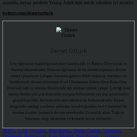
sunuldu, beyaz perdede Young Adult türü tercih edenlere iyi seyirler.
twitter.com/demetozturk
Demet Öztürk
Lise eğitimine başladığından beri Gazetecilik ve Radyo-Televizyon ve
Sinema okumaktadır. Doktora eğitimini de bu alanda yapmaya devam
etmeyi planlıyor. Çalışma hayatına gazetecilikle başlayıp sinemayı da
beraberinde devam ettirmiştir. 8 yıl Uluslararası Adana Altın Koza Film
Festivali’nde ve sinema filmlerinde reji asistanı olarak çalıştı. Çektiği kısa
metraj filmler pek çok festivalin yarışma bölümünde yer alıp gösterimleri
gerçekleştirildi. Bu festivallerden ödülleri de bulunmaktadır. Kendi
blogunda yazdığı yazıların ardından kurulduğundan beri Cineritüel’de
sinema üzerine yazmaya devam etmektedir. Uzmanlık alanı Türkiye
Sineması olup, absürtlük ve komedi favori dallarıdır.
2010's
,
Açlık Oyunları
,
Bilimkurgu
,
Demet Öztürk
,
Distopya
,
Divergent
,
Hollywood
,
Kate Winslet
,
Neil Burger
,
Uyumsuz
,