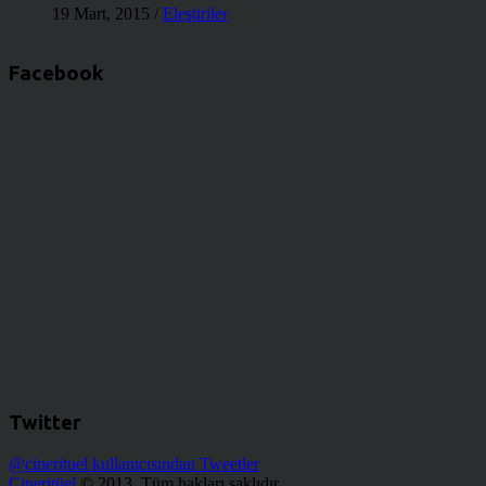
19 Mart, 2015
/
Eleştiriler
Facebook
Twitter
@cinerituel kullanıcısından Tweetler
Cineritüel
© 2013. Tüm hakları saklıdır.