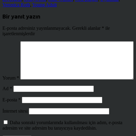
Veronica Roth
,
Young Adult
Bir yanıt yazın
E-posta adresiniz yayınlanmayacak.
Gerekli alanlar
*
ile
işaretlenmişlerdir
Yorum
*
Ad
*
E-posta
*
İnternet sitesi
Daha sonraki yorumlarımda kullanılması için adım, e-posta
adresim ve site adresim bu tarayıcıya kaydedilsin.