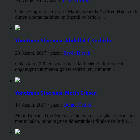
30 Aralık, 2018
/ yazar:
Demet Öztürk
Çok sevdiğim bir söz var “Mantık sıkıcıdır.” Alfred Hitchcock
dünya sinema tarihinin en önemli ve biricik ...
Yönetmen Sineması: Abdellatif Kechiche
28 Kasım, 2017
/ yazar:
İlayda Bıyıklı
Çok sıkıcı görünen senaryoları dahi izlenebilir derecede,
doğallığını yitirmeden görselleştirebilen, filmlerini ...
Yönetmen Sineması: Metin Erksan
14 Kasım, 2017
/ yazar:
Demet Öztürk
Metin Erksan, Türk Sineması’nın en çok tartışılan ve sansüre
maruz kalan, buna rağmen dönemindeki filmlerden farklı ...