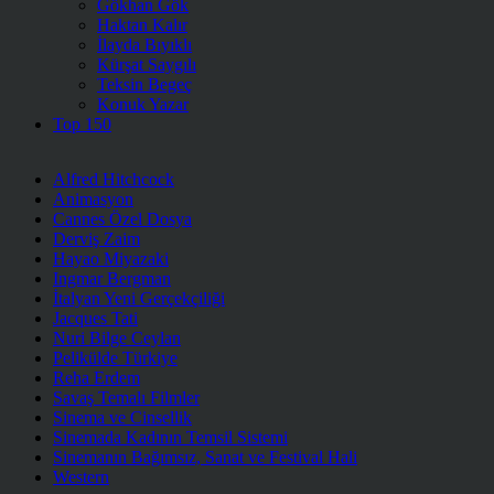
Gökhan Gök
Haktan Kalır
İlayda Bıyıklı
Kürşat Saygılı
Teksin Begeç
Konuk Yazar
Top 150
Alfred Hitchcock
Animasyon
Cannes Özel Dosya
Derviş Zaim
Hayao Miyazaki
Ingmar Bergman
İtalyan Yeni Gerçekçiliği
Jacques Tati
Nuri Bilge Ceylan
Pelikülde Türkiye
Reha Erdem
Savaş Temalı Filmler
Sinema ve Cinsellik
Sinemada Kadının Temsil Sistemi
Sinemanın Bağımsız, Sanat ve Festival Hali
Western