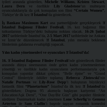
iyileri arasında gösterilen,
Michelle Williams
,
Kristen Stewart
,
Laura Dern
ve özellikle
Lily Gladstone
’un muhteşem
oyunculuklarıyla da çok konuşulan son filmi
“
Certain Women
”
,
Türkiye’de ilk kez
!f
İstanbul
’da gösterilecek.
İş Bankası
Maximum Kart
ana partnerliğinde gerçekleşecek
!f
İstanbul Bağımsız Filmler Festivali
, 16. kez bağımsız film
tutkunlarının Türkiye’deki buluşma noktası olacak.
16-26 Şubat
2017
tarihlerinde İstanbul’da,
2-5 Mart 2017
tarihlerinde ise Ankara
ve İzmir’de düzenlenecek
!f
İstanbul
, yılın merakla beklenen
filmlerinin galalarına evsahipliği yapacak.
Yılın kadın y
ö
netmenleri ve oyuncuları
!f
İstanbul’
da!
16. !f
İstanbul Bağımsız Filmler Festivali
’nde gösterilecek filmler
arasında dünya sinemasının önde gelen kadın yönetmenlerinin
yönettiği ve özellikle kadın oyuncuların performanslarıyla çok
konuşulan yapımlar dikkat çekiyor. “Belle épine” ve “Grand
Central” filmleriyle ödüller toplamış
Rebecca Zlotowski
’nin
Natalie Portman
ve
Lily-Rose Depp
’i buluşturan büyüleyici
fantastik filmi
“
Planetarium
”
İstanbul’da ilk kez
!f İstanbul
’da
gösterilirken; Dogma 95 akımıyla başlayan kariyerini “An
Education/Aşk Dersi”, “One Day/Bir Gün” gibi popüler filmlerle
sürdüren Danimarkalı kadın yönetmen
Lone Scherfig
’in
Gemma
Arterton
ile
Sam Claflin
’i başrole taşıyan romantik komedisi