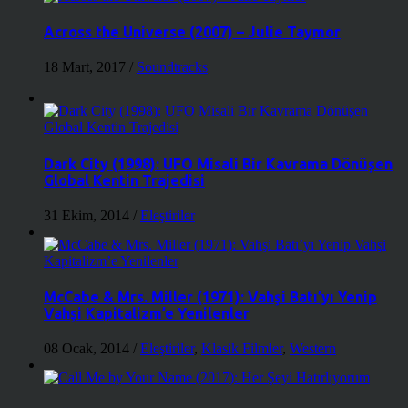
Across the Universe (2007) – Julie Taymor
18 Mart, 2017
/
Soundtracks
Dark City (1998): UFO Misali Bir Kavrama Dönüşen
Global Kentin Trajedisi
31 Ekim, 2014
/
Eleştiriler
McCabe & Mrs. Miller (1971): Vahşi Batı’yı Yenip
Vahşi Kapitalizm’e Yenilenler
08 Ocak, 2014
/
Eleştiriler
,
Klasik Filmler
,
Western