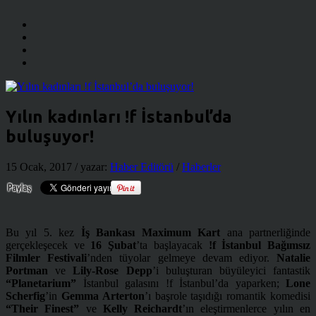
Yılın kadınları !f İstanbul’da
buluşuyor!
15 Ocak, 2017
/ yazar:
Haber Editörü
/
Haberler
Bu yıl 5. kez
İş Bankası
Maximum Kart
ana partnerliğinde
gerçekleşecek ve
16 Şubat
’ta başlayacak
!f
İstanbul Bağımsız
Filmler Festivali
’nden tüyolar gelmeye devam ediyor.
Natalie
Portman
ve
Lily-Rose Depp
’i buluşturan büyüleyici fantastik
“
Planetarium
”
İstanbul galasını !f İstanbul’da yaparken;
Lone
Scherfig
’in
Gemma Arterton
’ı başrole taşıdığı romantik komedisi
“
Their Finest
”
ve
Kelly Reichardt
’ın eleştirmenlerce yılın en