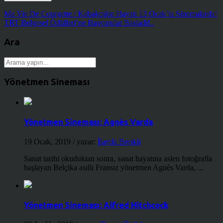
Ma Vie De Courgette / Kabakçığın Hayatı 13 Ocak’ta Sinemalarda!
TRT Belgesel Ödülleri’ne Başvurular Başladı!..
Ara
Yönetmen Sineması
Yönetmen Sineması: Agnès Varda
19 Ocak, 2019
/ yazar:
İlayda Bıyıklı
Sanat tarihi okuduktan sonra, sanat hayatına aslen fotoğrafla
başlayan Belçika asıllı Fransız yönetmen Agnès Varda, ...
Yönetmen Sineması: Alfred Hitchcock