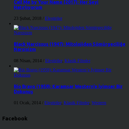
Call Me by Your Name (2017): Her Şeyi
Hatırlıyorum
23 Şubat, 2018
/
Eleştiriler
Black Narcissus (1947): Mitolojiden Sömürgeciliğe
Narsisizm
08 Nisan, 2014
/
Eleştiriler
,
Klasik Filmler
Rio Bravo (1959): Karamsar Western’e İyimser Bir
Dokunuş
01 Ocak, 2014
/
Eleştiriler
,
Klasik Filmler
,
Western
Facebook