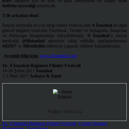
Kart
sahipleri için de film ve parti biletlerinde ön satışta
%20
indirim ayrıcalığı
sunulacak.
!f ile arkadaş olun!
Sosyal medyada en çok takip edilen festival olan
!f İstanbul
ile ilgili
güncel bilgileri festivalin Facebook, Twitter ve Instagram, Snapchat
ve Periscope hesaplarından izleyebilirsiniz.
!f İstanbul
’u sosyal
medyada
@ifistanbul
adresiyle takip edebilir, paylaşımlarınızı
#if2017
ve
#ifteizledim
etiketiyle yaparak sohbete katılabilirsiniz.
Ayrıntılı bilgi için:
www.ifistanbul.com
16. !f İstanbul Bağımsız Filmler Festivali
16-26 Şubat 2017
İstanbul
2-5 Mart 2017
Ankara & İzmir
Haber Editörü
16. !f İstanbul Bağımsız Filmler Festivali
,
Certain Women
,
Planetarium
,
Their Finest