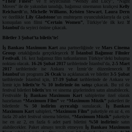
“
Their Finest
”
ve !f seyircisinin “Wendy and Lucy”, “Night
Moves” ile de yakından tanıdığı, bağımsız sinemanın kraliçesi
Kelly
Reichardt
’ın,
Michelle Williams
,
Kristen Stewart
,
Laura Dern
ve özellikle
Lily Gladstone
’un muhteşem oyunculuklarıyla da çok
konuşulan son filmi
“
Certain Women
”
, Türkiye’de ilk kez
!f
İstanbul
’da seyirci önüne çıkacak.
Biletler 3 Şubat’ta biletix’te!
İş Bankası
Maximum Kart
ana partnerliğinde ve
Mars Cinema
Group
ortaklığında gerçekleşecek
!f
İstanbul Bağımsız Filmler
Festivali
, 16. kez bağımsız film tutkunlarının Türkiye’deki buluşma
noktası olacak.
16-26 Şubat 2017
tarihlerinde İstanbul’da,
2-5 Mart
2017
tarihlerinde ise Ankara ve İzmir’de düzenlenecek
!f
İstanbul
’un programı
26 Ocak
’ta açıklanacak ve biletler
3-5 Şubat
tarihlerinde İstanbul için,
17-19 Şubat
tarihlerinde de Ankara ve
İzmir için
biletix’te % 10 indirimle ön satış
a çıkacak. Bu yıl da
festival biletleri
biletix
’ten ve sinema gişelerinden satın alınabilecek.
Festivalde
İş Bankası Maximum Kart
sahiplerine özel olarak
hazırlanan
“Maximum Film”
ve
“Maximum Müzik”
paketleri ile
biletlerde
% 50 indirim ayrıcalığı
sunulacak.
İş Bankası
Maximum Kart
sahipleri,
“Maximum Film”
paketiyle en az 4, en
fazla 20 adet festival sinema biletini,
“Maximum Müzik”
paketiyle
ise en az 2, en fazla 6 adet parti biletini
%50 indirim
le satın
alabilecekler. Paket almayı tercih etmeyen
İş Bankası Maximum