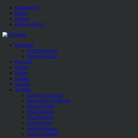
Hakkımızda
Künye
İletişim
Ekibe Dahil Ol
Eleştiriler
Film Eleştirileri
Sinema Yazıları
Dosyalar
Diziler
Keşfet
Listeler
Kitaplık
Yazarlar
Alpaslan Paşaoğlu
Berna Stera Değirmen
Demet Öztürk
Dilan Salkaya
Erol Demiray
Evrim Nacar
Fatih Değirmen
Fırat Çakkalkurt