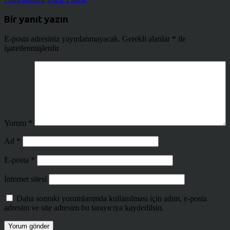
Bir yanıt yazın
E-posta adresiniz yayınlanmayacak.
Gerekli alanlar
*
ile
işaretlenmişlerdir
Yorum
*
Ad
*
E-posta
*
İnternet sitesi
Daha sonraki yorumlarımda kullanılması için adım, e-posta
adresim ve site adresim bu tarayıcıya kaydedilsin.