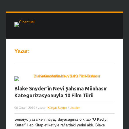
Yazar:
Blake Snyder’in Nevi Şahsına Münhasır
Kategorizasyonuyla 10 Film Türü
06 Ocak, 2019
/ yazar:
Kürşat Saygılı
/
Listeler
Senaryo yazarken ihtiyaç duyacağınız o kitap “O Kediyi
Kurtar” Hep Kitap etiketiyle raflardaki yerini aldı. Blake