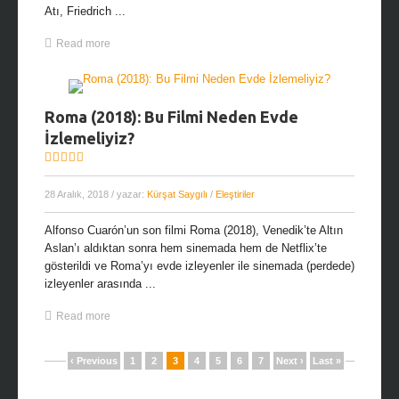
Atı, Friedrich ...
Read more
Roma (2018): Bu Filmi Neden Evde
İzlemeliyiz?
28 Aralık, 2018
/ yazar:
Kürşat Saygılı
/
Eleştiriler
Alfonso Cuarón’un son filmi Roma (2018), Venedik’te Altın
Aslan’ı aldıktan sonra hem sinemada hem de Netflix’te
gösterildi ve Roma’yı evde izleyenler ile sinemada (perdede)
izleyenler arasında ...
Read more
‹ Previous
1
2
3
4
5
6
7
Next ›
Last »