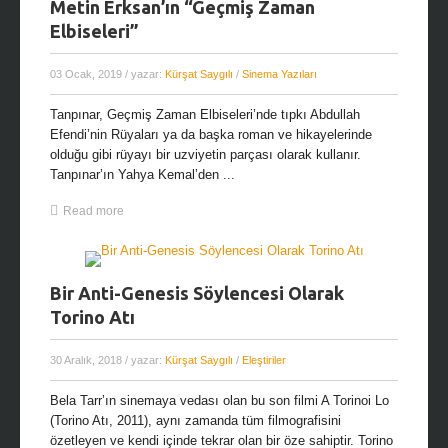
Metin Erksan’ın “Geçmiş Zaman
Elbiseleri”
03 Ocak, 2019
/ yazar:
Kürşat Saygılı
/
Sinema Yazıları
Tanpınar, Geçmiş Zaman Elbiseleri’nde tıpkı Abdullah
Efendi’nin Rüyaları ya da başka roman ve hikayelerinde
olduğu gibi rüyayı bir uzviyetin parçası olarak kullanır.
Tanpınar’ın Yahya Kemal’den ...
Read more
Bir Anti-Genesis Söylencesi Olarak
Torino Atı
30 Aralık, 2018
/ yazar:
Kürşat Saygılı
/
Eleştiriler
Bela Tarr’ın sinemaya vedası olan bu son filmi A Torinoi Lo
(Torino Atı, 2011), aynı zamanda tüm filmografisini
özetleyen ve kendi içinde tekrar olan bir öze sahiptir. Torino