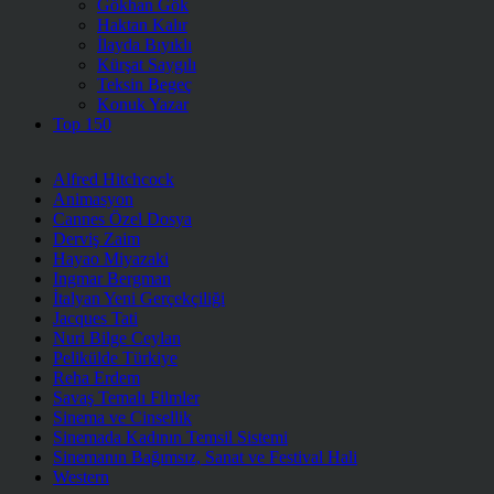
Gökhan Gök
Haktan Kalır
İlayda Bıyıklı
Kürşat Saygılı
Teksin Begeç
Konuk Yazar
Top 150
Alfred Hitchcock
Animasyon
Cannes Özel Dosya
Derviş Zaim
Hayao Miyazaki
Ingmar Bergman
İtalyan Yeni Gerçekçiliği
Jacques Tati
Nuri Bilge Ceylan
Pelikülde Türkiye
Reha Erdem
Savaş Temalı Filmler
Sinema ve Cinsellik
Sinemada Kadının Temsil Sistemi
Sinemanın Bağımsız, Sanat ve Festival Hali
Western