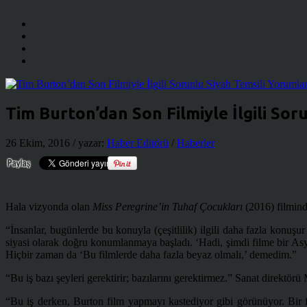
Tim Burton’dan Son Filmiyle İlgili So
26 Ekim, 2016
/ yazar:
Haber Editörü
/
Haberler
Hala vizyonda olan
Miss Peregrine’in Tuhaf Çocukları
(2016) filmind
“İnsanlar, bugünlerde bu konuyla (çeşitlilik) ilgili daha fazla konuşu
siyasi olarak doğru konumlanmaya başladı. ‘Hadi, şimdi filme bir Asy
Hiçbir zaman da ‘Bu filmlerde daha fazla beyaz olmalı,’ demedim.”
“Bu iş bazı şeyleri gerektirir; bazılarını gerektirmez.” Sanat direktör
“Bu iş derken, Burton film yapmayı kastediyor gibi görünüyor. Bir