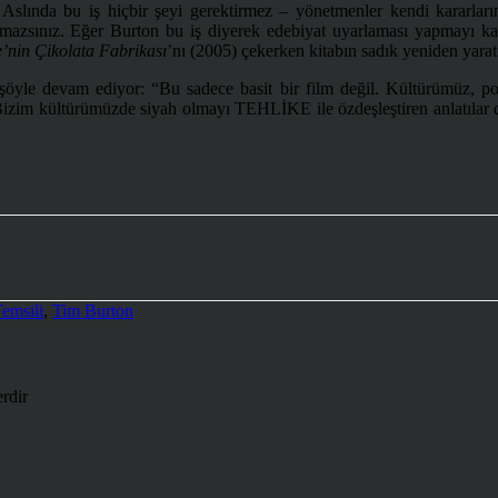
ında bu iş hiçbir şeyi gerektirmez – yönetmenler kendi kararlarını v
ınız. Eğer Burton bu iş diyerek edebiyat uyarlaması yapmayı kasted
’nin Çikolata Fabrikası
’nı (2005) çekerken kitabın sadık yeniden yar
yle devam ediyor: “Bu sadece basit bir film değil. Kültürümüz, popüle
. Bizim kültürümüzde siyah olmayı TEHLİKE ile özdeşleştiren anlatıla
emsili
,
Tim Burton
erdir