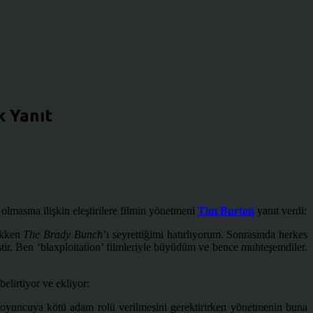
k Yanıt
olmasına ilişkin eleştirilere filmin yönetmeni
Tim Burton
yanıt verdi:
cukken
The Brady Bunch
’ı seyrettiğimi hatırlıyorum. Sonrasında herkes
tir. Ben ‘blaxploitation’ filmleriyle büyüdüm ve bence muhteşemdiler.
elirtiyor ve ekliyor:
 oyuncuya kötü adam rolü verilmesini gerektirirken yönetmenin buna