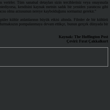
erirler. Tüm sanatsal detayları sizin tercihleriniz veya onayınızla
iyorsa, kendisini kaynak metnin sadık bir yeniden yaratıcısı gibi
atıcısı olma arzusunun nereye kaybolduğunu sormamız gerekir.”
r kültür anlatılarının büyük etkisi altında. Filmler de bir kültürü
r durmaksızın pompalanmaya devam ettikçe, bunun gerçek dünyada bir
Kaynak: The Huffington Post
Çeviri: Fırat Çakkalkurt