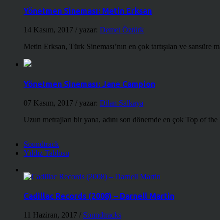
Yönetmen Sineması: Metin Erksan
14 Kasım, 2017
/ yazar:
Demet Öztürk
Metin Erksan, Türk Sineması’nın en çok tartışılan ve sansüre m
Yönetmen Sineması: Jane Campion
07 Kasım, 2017
/ yazar:
Dilan Salkaya
Uzun metrajları bir yana, adını son dönemde en çok Top of the
Soundtrack
Yıldız Tablosu
Cadillac Records (2008) – Darnell Martin
11 Haziran, 2017
/
Soundtracks