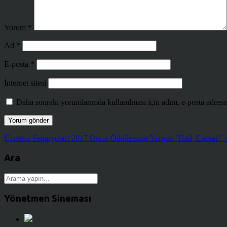
Yorum
*
Ad
*
E-posta
*
İnternet sitesi
Daha sonraki yorumlarımda kullanılması için adım, e-posta adresim
Ücretsiz Senaryolar! 2017 Oscar Ödüllerinde Yarışan ‘Hail, Caesar!’ 
Ara
Yönetmen Sineması