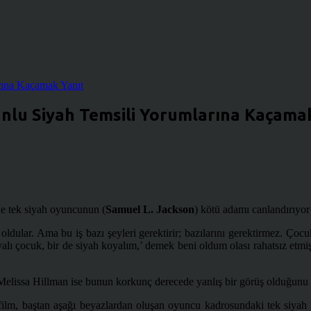
runlu Siyah Temsili Yorumlarına Kaçama
e tek siyah oyuncunun (
Samuel L. Jackson
) kötü adamı canlandırıyor 
r oldular. Ama bu iş bazı şeyleri gerektirir; bazılarını gerektirmez. Ço
alı çocuk, bir de siyah koyalım,’ demek beni oldum olası rahatsız etmiş
ü Melissa Hillman ise bunun korkunç derecede yanlış bir görüş olduğunu b
 film, baştan aşağı beyazlardan oluşan oyuncu kadrosundaki tek siyah