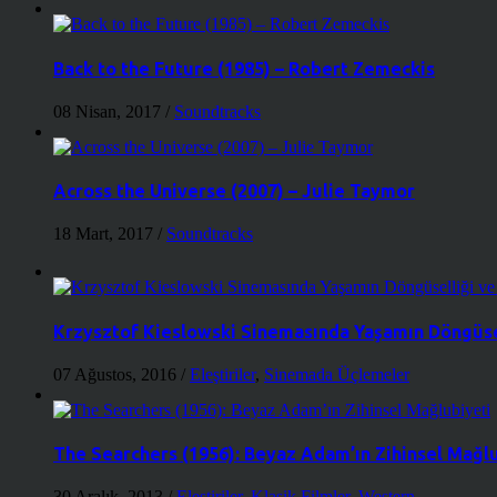
Back to the Future (1985) – Robert Zemeckis
08 Nisan, 2017
/
Soundtracks
Across the Universe (2007) – Julie Taymor
18 Mart, 2017
/
Soundtracks
Krzysztof Kieslowski Sinemasında Yaşamın Döngüse
07 Ağustos, 2016
/
Eleştiriler
,
Sinemada Üçlemeler
The Searchers (1956): Beyaz Adam’ın Zihinsel Mağl
30 Aralık, 2013
/
Eleştiriler
,
Klasik Filmler
,
Western