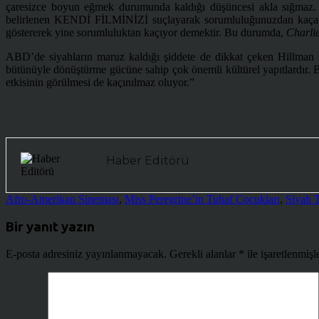
çaresizce boyun eğmek durumunda kaldığı düşüncesi akla sığmaz. Asl
belirlenen KENDİ FİLMİNİZİ suçlayarak sorumluluğunuzdan kaçamazs
göstererek yine sorumluluktan kaçıyor demektir. Bu durumda,
Charlie
ABD’de siyahların maruz kaldığı şiddete de dikkat çeken Hillman şö
bütünüyle dönüştürme gücüne sahip çok önemli kültürel yapıtlardır
etkisinin görülmesi de kaçınılmaz oluyor.”
Haber Editörü
Afro-Amerikan Sineması
,
Miss Peregrine’in Tuhaf Çocukları
,
Siyah T
Bir yanıt yazın
E-posta adresiniz yayınlanmayacak.
Gerekli alanlar
*
ile işaretlenmişl