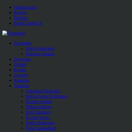
Hakkımızda
Künye
İletişim
Ekibe Dahil Ol
Eleştiriler
Film Eleştirileri
Sinema Yazıları
Dosyalar
Diziler
Keşfet
Listeler
Kitaplık
Yazarlar
Alpaslan Paşaoğlu
Berna Stera Değirmen
Demet Öztürk
Dilan Salkaya
Erol Demiray
Evrim Nacar
Fatih Değirmen
Fırat Çakkalkurt