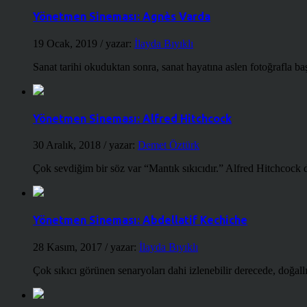
Yönetmen Sineması: Agnès Varda
19 Ocak, 2019
/ yazar:
İlayda Bıyıklı
Sanat tarihi okuduktan sonra, sanat hayatına aslen fotoğrafla ba
Yönetmen Sineması: Alfred Hitchcock
30 Aralık, 2018
/ yazar:
Demet Öztürk
Çok sevdiğim bir söz var “Mantık sıkıcıdır.” Alfred Hitchcock d
Yönetmen Sineması: Abdellatif Kechiche
28 Kasım, 2017
/ yazar:
İlayda Bıyıklı
Çok sıkıcı görünen senaryoları dahi izlenebilir derecede, doğallığ