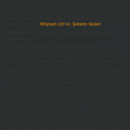
süreçleriyle ilgileniyor. Whiplash’in başarısı ikili arasındaki gerilim
ve kendilerini kaybettikleri puslu vadi, mükemmeliyetçilik adına
akan gözyaşı, ter ve kan, hatta birbirlerine duydukları nefret-
sevgi ilişkisidir. Bunu hiçbir kişisel gelişim kitabında bulamazsınız.
(
Filmin Eleştirisi
:
Whiplash (2014): Şiddetin Sesleri
)
15. The Duke of Burgundy –
Peter Strickland, İngiltere,
Macaristan
16. Birdman – Alejandro González Iñárritu, ABD
17. Deux jours, une nuit / İki Gün, Bir Gece –
Jean-Pierre
Dardenne
,
Luc Dardenne, Belçika, Fransa, İtalya, Hollanda
Ekmeği emek harcayanlar mı kazanır? Her ne kadar yaşadığımız
dünyaya oldukça uygunmuş gibi görünse de bu sorunun yanıtını
olumlu bir şekilde vermek imkânsızdır. Dış dünyada kusur kuralı
vardır ve dolayısıyla emek harcamayan kişi de ekmeğini kazanır;
öyle ki hiç çalışmadan, pinekleyen kişi çalışandan daha fazla
kazanır. Çok iyi biliyoruz ki bahsedilen dış dünyada her şey, onu
elinde tutana aittir ve bu aitlik peşi sıra umursamazlık ilkesini de
oluşturur. Dardenne kardeşlerin Two Days, One Night / İki Gün,
Bir Gece filmi, hiçbir iş yapmadan dünya nimetlerinden
faydalanan patronun, çalışarak ekmeğini kazanmak isteyen
işçilerine karşı sergilediği umursamazlık ilkesini gözler önüne