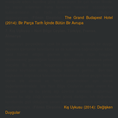
manipüle eden, kendine göre düzenleyen bir çatı kuran filmde,
bu yapıyı anlatırken hatta kurarken “sinekod” sözcüğünün
kullanılmasının iyi ifade açısından mantıklı olduğunu
düşünüyorum. (
Filmin Eleştirisi
:
The Grand Budapest Hotel
(2014): Bir Parça Tarih İçinde Bütün Bir Avrupa
)
7. Kış Uykusu – Nuri Bilge Ceylan, Türkiye, Fransa,
Almanya
Hoşgörüyü gerçeklikten uzak bir soyutlukta, nostaljik bir duygu
devinimi içerisinde tanımlama ya da kullanma bağnazlığının kibre
nasıl hizmet ettiğini görmek için, neye niçin hoşgörü
göstermemiz gerektiğinin farkında olmadığımıza yönelmek yeterli
olacaktır. Bu çıkarım, hoşgörüyü kişiler arası ilişkilerin birinci
planına koymanın yanlış olduğu anlamına gelmez. “Ben”den
başkasının düşmanca konumlandırılmasının önüne geçişin temeli
olarak ele alınmalı ve “ben”i yüceltmekten ayrı olarak
değerlendirilmelidir. İşte Nuri Bilge Ceylan’ın edebi metni Kış
Uykusu tam da bu yanlış algı üzerine anlatısını oluşturmuş;
insanın bu algı zıtlığı içerisindeki görüş darlığını, tek doğrunun
kendisinde gizli olduğunu sanan karakterlerin kendi aydınlığı ile
sınırlandırmıştır. (
Filmin Eleştirisi
:
Kış Uykusu (2014): Değişken
Duygular
)