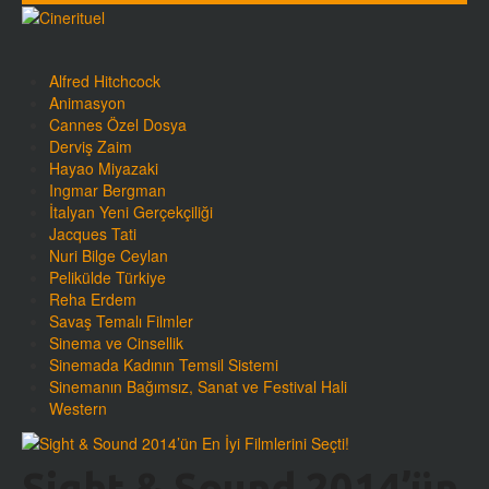
Alfred Hitchcock
Animasyon
Cannes Özel Dosya
Derviş Zaim
Hayao Miyazaki
Ingmar Bergman
İtalyan Yeni Gerçekçiliği
Jacques Tati
Nuri Bilge Ceylan
Pelikülde Türkiye
Reha Erdem
Savaş Temalı Filmler
Sinema ve Cinsellik
Sinemada Kadının Temsil Sistemi
Sinemanın Bağımsız, Sanat ve Festival Hali
Western
Sight & Sound 2014’ün