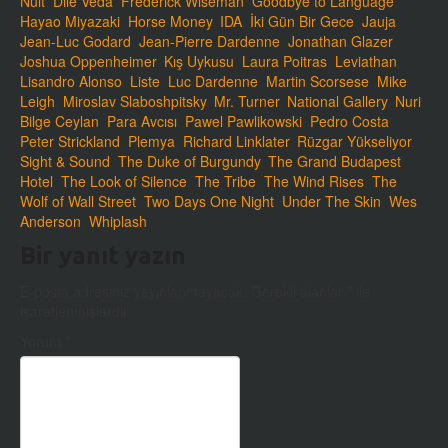
Nuit
,
Dile Veda
,
Frederick Wiseman
,
Goodbye to Language
,
Hayao Miyazaki
,
Horse Money
,
IDA
,
İki Gün Bir Gece
,
Jauja
,
Jean-Luc Godard
,
Jean-Pierre Dardenne
,
Jonathan Glazer
,
Joshua Oppenheimer
,
Kış Uykusu
,
Laura Poitras
,
Leviathan
,
Lisandro Alonso
,
Liste
,
Luc Dardenne
,
Martin Scorsese
,
Mike
Leigh
,
Miroslav Slaboshpitsky
,
Mr. Turner
,
National Gallery
,
Nuri
Bilge Ceylan
,
Para Avcısı
,
Pawel Pawlikowski
,
Pedro Costa
,
Peter Strickland
,
Plemya
,
Richard Linklater
,
Rüzgar Yükseliyor
,
Sight & Sound
,
The Duke of Burgundy
,
The Grand Budapest
Hotel
,
The Look of Silence
,
The Tribe
,
The Wind Rises
,
The
Wolf of Wall Street
,
Two Days One Night
,
Under The Skin
,
Wes
Anderson
,
Whiplash
Bir yanıt yazın
E-posta adresiniz yayınlanmayacak.
Gerekli alanlar
*
ile
işaretlenmişlerdir
Yorum
*