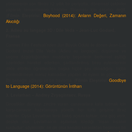
yönetmenin son filmini 12 yıllık bir periyotta, dönemsel çekimler
yaparak tamamlaması Linklater Sineması için şaşırtıcı değil.
(
Filmin Eleştirisi
:
Boyhood (2014): Anların Değeri, Zamanın
Akıcılığı
)
2. Adieu au langage 3D / Dile Veda – Jean-Luc Godard,
Fransa
Cannes Film Festivali’nden Jüri Büyük Ödülü ile dönen Jean-Luc
Godard imzalı Dile Veda (Adieu au langage), düşünme ve
seçme özgürlüğünden muzdarip beşerlerin bedensel eşitliği
üzerinden hareket ederken, şartlandırılmış birey eylemlerinin
dikte ettirilen öğretilerden başka hiçbir şey olmadığını, hiçbir
yönlendirmeye maruz kalmadan yapılan iki eylem ile gösteriyor:
Bir bebeğin ağlayışı ve bir havlama. (
Filmin Eleştirisi
:
Goodbye
to Language (2014): Görüntünün İntiharı
)
3. Leviathan – Andrey Zvyagintsev, Rusya
Gnostikler dünyayı zincire vuran canavarlara kafa tutmak için
karşı-canavar hazırlamaya yönelik her türlü girişime itiraz
ederler. Oysa Leviathan tersi bakış açısını kutsar; ona güç verir,
destek olur. Leviathan’ın aşılamak istediği ”insan insanın
kurdudur” söylemidir; ne de olsa kendisi karanlıktan beslenen bir