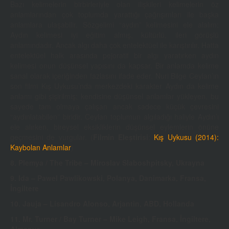
Bazı kelimelerin birbirleriyle olan ilişkileri kelimelerin öz
anlamlarından çok toplumda yarattığı çağrışımları ile başka
anlamlara ulaşabilir. Sözgelimi “aydın” kelimesini ele alalım:
Aydın kelimesi iyi eğitim almış, kültürlü, ileri görüşlü
anlamındadır. Ancak algı daha çok entelektüel ile karıştırılır. Hatta
entelektüel halk arasında pejoratif bir algı yaratırken aydın
kelimesi onun düşünsel yapısını da kapsar. Bir anlamda kelime
sanal olarak içeriğinden fazlasını ifade eder. Nuri Bilge Ceylan’ın
son filmi Kış Uykusu’nda merkezdeki karakter Aydın da kelime
anlamı gibi şişirilmiş; kendisine düşünsel anlamlar yükleyen, bu
sayede tam olmaya çalışan ancak sadece küçük çevresini
“aydınlatabilen” biridir. Ceylan toplumun algıladığı haliyle Aydın’ı
ele alırken, bireysel eksikliklerin düşünsel eylemlerin önüne
geçmesini de vurgular. (
Filmin Eleştirisi
:
Kış Uykusu (2014):
Kaybolan Anlamlar
)
8. Plemya / The Tribe –
Miroslav Slaboshpitsky, Ukrayna
9. Ida – Pawel Pawlikowski, Polanya, Danimarka, Fransa,
İngiltere
10. Jauja – Lisandro Alonso, Arjantin, ABD, Hollanda
11. Mr. Turner / Bay Turner – Mike Leigh, Fransa, İngiltere,