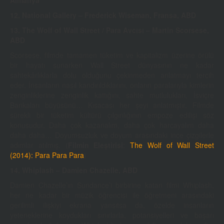
Almanya
12. National Gallery –
Frederick Wiseman, Fransa, ABD
13. The Wolf of Wall Street / Para Avcısı – Martin Scorsese,
ABD
Scorsese, filmde tamamen tüketim ve kapitalizm üzerine örülü
bir hayatı sunarken Wall Street dünyasının ne kadar
sahtekârlıklarla dolu olduğunu çekinmeden anlatmayı tercih
eder. İnsanların nasıl kandırıldıklarını, onların paralarıyla kimlerin
zenginliklerine zenginlik kattığını, sahte mutlulukları, İsviçre
Bankaları büyüsünü… Kısacası her şeyi anlatmıştır. Filmde
sürekli bir tüketim kültürü çılgınlığının empoze edilişi söz
konusudur. Daha çok kazanalım, daha çok harcayalım daha
daha daha… Doyumsuzluk ve doyum arasındaki ince çizgilerle
adımlar atılmış. (
Filmin Eleştirisi
:
The Wolf of Wall Street
(2014): Para Para Para
)
14. Whiplash – Damien Chazelle, ABD
Damien Chazelle’ın Sundance’i birbirine katan filmi Whiplash,
her ne kadar bir müzik öğrencisi ile öğretmeni arasındaki
gerilimli ilişkiyi ekrana yansıtsa da, özelde insanların
yeteneklerine koydukları sınırlarla, potansiyelleri ve başarı