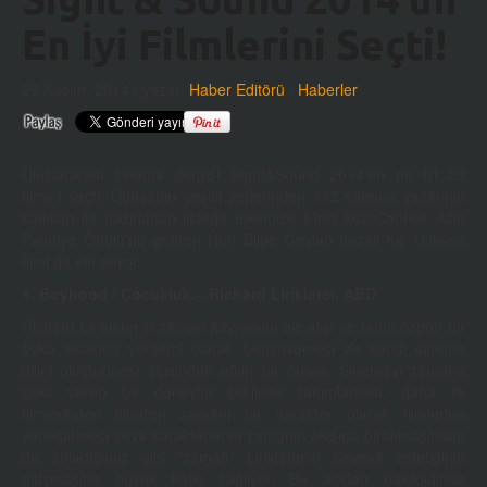
En İyi Filmlerini Seçti!
29 Kasım, 2014
/ yazar:
Haber Editörü
/
Haberler
Uluslararası sinema dergisi Sight&Sound 2014’ün en iyi 20
filmini seçti. Dünyanın çeşitli yerlerinden 112 sinema yazarının
katkıları ile hazırlanan listede ülkemize ikinci kez Cannes Altın
Palmiye Ödülü’nü getiren Nuri Bilge Ceylan imzalı Kış Uykusu
filmi de yer alıyor.
1. Boyhood / Çocukluk – Richard Linklater, ABD
Richard Linklater’ın zaman kavramını ele alışı ve bunu özgün bir
öykü aktarma yöntemi olarak benimsemesi de kendi sinema
dilini oluşturması açısından etkin bir örnek. Sinemayı zamana
şekil veren bir deneyim şeklinde tanımlaması, daha ilk
filmlerinden itibaren zamanı bir karakter olarak filmlerine
yerleştirmesi veya karakterlerini zamanın akışına bırakmasından
da anladığımız gibi “zaman” Linklater’ın sinema estetiğinin
oluşmasına büyük katkı sağlıyor. Bu açıdan bakıldığında