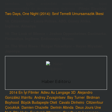
sererken, işçiler arasındaki
mecburiyetler ve kısmi
umursamazlığa da derinlemesine değiniyor. (
Filmin Eleştirisi
:
Two Days, One Night (2014): Sınıf Temelli Umursamazlık İlkesi
)
18. Citizenfour –
Laura Poitras, ABD, Güney Afrika,
İngiltere, Almanya
19. The Look of Silence –
Joshua Oppenheimer, Danimarka,
Finlandiya, İngiltere, Endonezya, Norveç
20. The Wind Rises / Rüzgar Yükseliyor – Hayao Miyazaki,
Japonya
Haber Editörü
2014 En İyi Filmler
,
Adieu Au Langage 3D
,
Alejandro
González Iñárritu
,
Andrey Zvyagintsev
,
Bay Turner
,
Birdman
,
Boyhood
,
Büyük Budapeşte Oteli
,
Cavalo Dinheiro
,
Citizenfour
,
Çocukluk
,
Damien Chazelle
,
Derinin Altında
,
Deux Jours Une