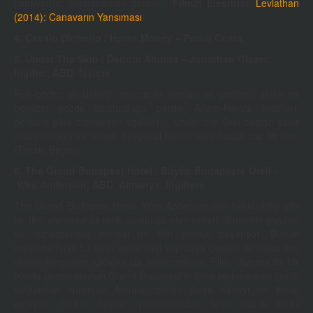
canavardır; aldanmamak gerekir. (
Filmin Eleştirisi
:
Leviathan
(2014): Canavarın Yansıması
)
4. Cavalo Dinheiro / Horse Money – Pedro Costa
5. Under The Skin / Derinin Altında – Jonathan Glazer,
İngilter, ABD, İsviçre
Ruh-beden diyalektiği, görmenin sınırları ve çeşitleri, siyah ve
beyazın gözde oluşturduğu perde, Adem-Havva motifleri,
derisine göre cisimleşen kişilikler… Under the Skin baştan sona
insan olmaya ve tensel, duygusal hissetmeye/hazza dair bir film.
(Teksin Begeç)
6. The Grand Budapest Hotel / Büyük Budapeşte Oteli –
Wes Anderson, ABD, Almanya, İngiltere
The Grand Budapest Hotel, Wes Anderson’dan beklenildiği gibi
bir film olamasa da renk cümbüşü olan setleri, dönemin giysileri
ve mizanseniyle normal bir film olmayı başarıyor. Bunun
ötesinde farklı bir tarih denemesi yapmaya çalışan bir meta-film
olarak karşımıza çıktığını da söylemeliyim. Film, Avrupa’da bir
otelde geçen olayları Grand Budapest’in içine yerleştirerek çeşitli
bağlantılar kurarken Avrupa tarihini alaya almayı da ihmal
etmiyor. Tarihin baştan yazılmasından farklı olarak tarihi