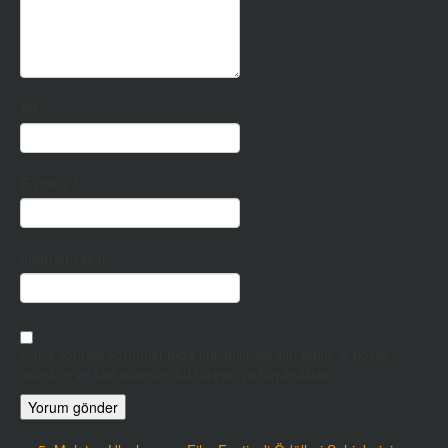
Ad
*
E-posta
*
İnternet sitesi
Daha sonraki yorumlarımda kullanılması için adım, e-posta
adresim ve site adresim bu tarayıcıya kaydedilsin.