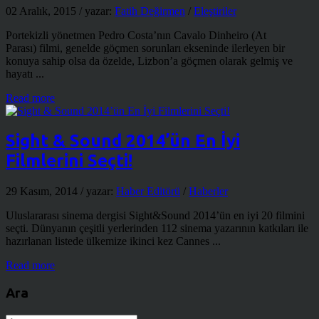
02 Aralık, 2015
/ yazar:
Fatih Değirmen
/
Eleştiriler
Portekizli yönetmen Pedro Costa’nın Cavalo Dinheiro (At
Parası) filmi, genelde göçmen sorunları ekseninde ilerleyen bir
konuya sahip olsa da özelde, Lizbon’a göçmen olarak gelmiş ve
hayatı ...
Read more
Sight & Sound 2014’ün En İyi
Filmlerini Seçti!
29 Kasım, 2014
/ yazar:
Haber Editörü
/
Haberler
Uluslararası sinema dergisi Sight&Sound 2014’ün en iyi 20 filmini
seçti. Dünyanın çeşitli yerlerinden 112 sinema yazarının katkıları ile
hazırlanan listede ülkemize ikinci kez Cannes ...
Read more
Ara