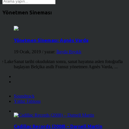
Yönetmen Sineması
Yönetmen Sineması: Agnès Varda
19 Ocak, 2019
/ yazar:
İlayda Bıyıklı
the Lake
Sanat tarihi okuduktan sonra, sanat hayatına aslen fotoğrafla
başlayan Belçika asıllı Fransız yönetmen Agnès Varda, ...
Soundtrack
Yıldız Tablosu
Cadillac Records (2008) – Darnell Martin