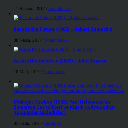
11 Haziran, 2017
/
Soundtracks
Back to the Future (1985) – Robert Zemeckis
08 Nisan, 2017
/
Soundtracks
Across the Universe (2007) – Julie Taymor
18 Mart, 2017
/
Soundtracks
Midnight Cowboy (1969): Yeni Hollywood’un
Sinemaya Getirdikleri ve Klasik Hollywood’un
Toplumdan Gizledikleri
05 Ocak, 2016
/
Eleştiriler