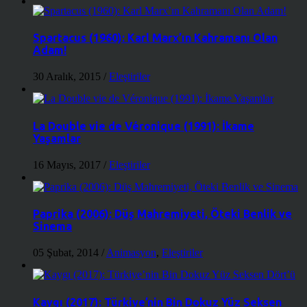
Spartacus (1960): Karl Marx’ın Kahramanı Olan
Adam!
30 Aralık, 2015
/
Eleştiriler
La Double vie de Véronique (1991): İkame
Yaşamlar
16 Mayıs, 2017
/
Eleştiriler
Paprika (2006): Düş Mahremiyeti, Öteki Benlik ve
Sinema
05 Şubat, 2014
/
Animasyon
,
Eleştiriler
Kaygı (2017): Türkiye’nin Bin Dokuz Yüz Seksen