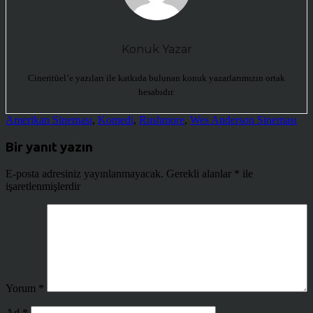
Konuk Yazar
Cineritüel’e yazıları ile katkıda bulunan konuk yazarlarımızın ortak
hesabıdır.
Amerikan Sineması
,
Komedi
,
Rushmore
,
Wes Anderson Sineması
Bir yanıt yazın
E-posta adresiniz yayınlanmayacak.
Gerekli alanlar
*
ile
işaretlenmişlerdir
Yorum
*
Ad
*