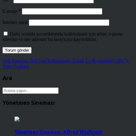
E-posta
*
İnternet sitesi
Daha sonraki yorumlarımda kullanılması için adım, e-posta
adresim ve site adresim bu tarayıcıya kaydedilsin.
Jack Sparrow: Bir Anti Kahramanın İzinde
Le Redoutable (2017):
Yüce Godard
Ara
Yönetmen Sineması
Yönetmen Sineması: Alfred Hitchcock