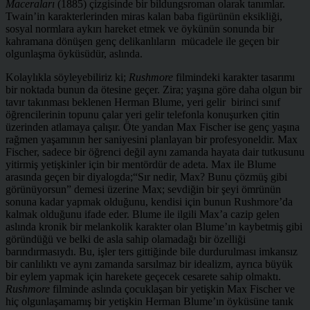
Maceraları
(1885) çizgisinde bir bildungsroman olarak tanımlar.
Twain’in karakterlerinden miras kalan baba figürünün eksikliği,
sosyal normlara aykırı hareket etmek ve öykünün sonunda bir
kahramana dönüşen genç delikanlıların mücadele ile geçen bir
olgunlaşma öyküsüdür, aslında.
Kolaylıkla söyleyebiliriz ki;
Rushmore
filmindeki karakter tasarımı
bir noktada bunun da ötesine geçer. Zira; yaşına göre daha olgun bir
tavır takınması beklenen Herman Blume, yeri gelir birinci sınıf
öğrencilerinin topunu çalar yeri gelir telefonla konuşurken çitin
üzerinden atlamaya çalışır. Öte yandan Max Fischer ise genç yaşına
rağmen yaşamının her saniyesini planlayan bir profesyoneldir. Max
Fischer, sadece bir öğrenci değil aynı zamanda hayata dair tutkusunu
yitirmiş yetişkinler için bir mentördür de adeta. Max ile Blume
arasında geçen bir diyalogda;“Sır nedir, Max? Bunu çözmüş gibi
görünüyorsun” demesi üzerine Max; sevdiğin bir şeyi ömrünün
sonuna kadar yapmak olduğunu, kendisi için bunun Rushmore’da
kalmak olduğunu ifade eder. Blume ile ilgili Max’a cazip gelen
aslında kronik bir melankolik karakter olan Blume’ın kaybetmiş gibi
göründüğü ve belki de asla sahip olamadağı bir özelliği
barındırmasıydı. Bu, işler ters gittiğinde bile durdurulması imkansız
bir canlılıktı ve aynı zamanda sarsılmaz bir idealizm, ayrıca büyük
bir eylem yapmak için harekete geçecek cesarete sahip olmaktı.
Rushmore
filminde aslında çocuklaşan bir yetişkin Max Fischer ve
hiç olgunlaşamamış bir yetişkin Herman Blume’ın öyküsüne tanık