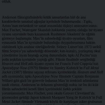
olduk.
Anderson filmografisindeki kritik unsurlardan biri de ana
karakterlerin sanatsal uğraşlar içerisinde bulunmasıdır. -Tıpkı,
Aristo’nun melankoli ve sanat arasındaki ilişkiyi anımsatırcasına-
Max Fischer, Watergate Skandalı hakkında yazmış olduğu bir tiyatro
oyunu sayesinde burs kazanarak Rushmore Akademi’de eğitim
görmeye başlamıştır. Max’in sahnelediği tiyatro oyunları, film
esnasında Max’in içerisinde bulunduğu duygudurumuna hakim
olabilmek için anahtar niteliğindedir. Sidney Lumet’nin 1973 tarihli
filmi
Serpico
’yu sahnelediği dönemde; katı-kuralcı, yozlaşmış okul
yönetimine isyan bayrağı açmış durumdadır, tıpkı Al Pacino’nun
polis teşkilatı içerisinde yaptığı gibi. Filmin finalinde sergilediği
Heaven and Hell
adlı tiyatro oyunu ise Francis Ford Coppola’nın
Apocalypse Now (1979)
filmine ve Stanley Kubrick’in
Full Metal
Jacket (1987)
filmine sayısız referans içermektedir.
Heaven and Hell
adlı oyununda; tıpkı Apocalypse Now filminde Captain Benjamin
Willard gibi gizli bir görevde bulunan Max’in temkinli adımlarına
tanık oluruz. Anderson’ın dehasını gösterdiği nokta ise bu iki kült
filmin sahnelerini kendi filmi içerisindeki farklı şekilde
yorumlamasıdır. Max Fischer, yeni okulu Grover Cleveland’da
görmezden geldiği Japon kökenli Margaret Yang ile Kubrick’in Full
Metal Jacket filminde Vietnamlı köylü ile karşılaşan asker grubunun