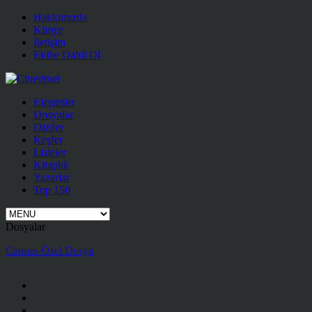
Hakkımızda
Künye
İletişim
Ekibe Dahil Ol
Eleştiriler
Dosyalar
Diziler
Keşfet
Listeler
Kitaplık
Yazarlar
Top 150
Dosyalar
Cannes Özel Dosya