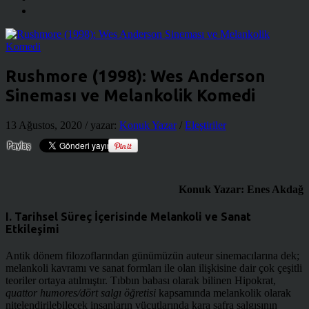
Rushmore (1998): Wes Anderson
Sineması ve Melankolik Komedi
13 Ağustos, 2020
/ yazar:
Konuk Yazar
/
Eleştiriler
Konuk Yazar: Enes Akdağ
I. Tarihsel Süreç İçerisinde Melankoli ve Sanat
Etkileşimi
Antik dönem filozoflarından günümüzün auteur sinemacılarına dek;
melankoli kavramı ve sanat formları ile olan ilişkisine dair çok çeşitli
teoriler ortaya atılmıştır. Tıbbın babası olarak bilinen Hipokrat,
quattor humores/dört salgı öğretisi
kapsamında melankolik olarak
nitelendirilebilecek insanların vücutlarında kara safra salgısının