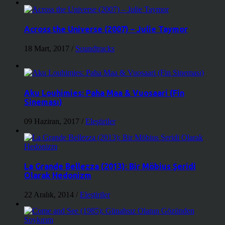
Across the Universe (2007) – Julie Taymor
18 Mart, 2017
/
Soundtracks
Aku Louhimies: Paha Maa & Vuosaari (Fin
Sineması)
09 Haziran, 2017
/
Eleştiriler
La Grande Bellezza (2013): Bir Möbius Şeridi
Olarak Hedonizm
22 Aralık, 2014
/
Eleştiriler