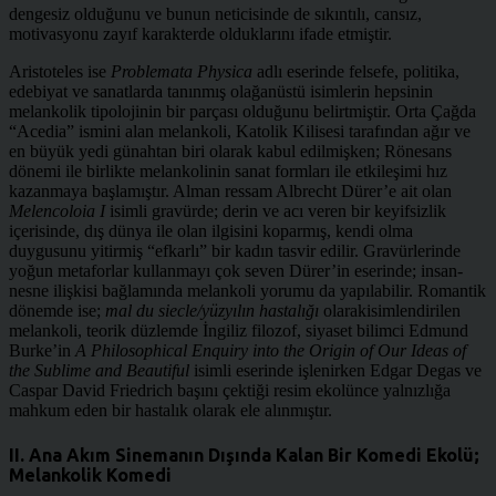
dengesiz olduğunu ve bunun neticisinde de sıkıntılı, cansız,
motivasyonu zayıf karakterde olduklarını ifade etmiştir.
Aristoteles ise
Problemata Physica
adlı eserinde felsefe, politika,
edebiyat ve sanatlarda tanınmış olağanüstü isimlerin hepsinin
melankolik tipolojinin bir parçası olduğunu belirtmiştir. Orta Çağda
“Acedia” ismini alan melankoli, Katolik Kilisesi tarafından ağır ve
en büyük yedi günahtan biri olarak kabul edilmişken; Rönesans
dönemi ile birlikte melankolinin sanat formları ile etkileşimi hız
kazanmaya başlamıştır. Alman ressam Albrecht Dürer’e ait olan
Melencoloia I
isimli gravürde; derin ve acı veren bir keyifsizlik
içerisinde, dış dünya ile olan ilgisini koparmış, kendi olma
duygusunu yitirmiş “efkarlı” bir kadın tasvir edilir. Gravürlerinde
yoğun metaforlar kullanmayı çok seven Dürer’in eserinde; insan-
nesne ilişkisi bağlamında melankoli yorumu da yapılabilir. Romantik
dönemde ise;
mal du siecle/yüzyılın hastalığı
olarakisimlendirilen
melankoli, teorik düzlemde İngiliz filozof, siyaset bilimci Edmund
Burke’in
A Philosophical Enquiry into the Origin of Our Ideas of
the Sublime and Beautiful
isimli eserinde işlenirken Edgar Degas ve
Caspar David Friedrich başını çektiği resim ekolünce yalnızlığa
mahkum eden bir hastalık olarak ele alınmıştır.
II. Ana Akım Sinemanın Dışında Kalan Bir Komedi Ekolü;
Melankolik Komedi