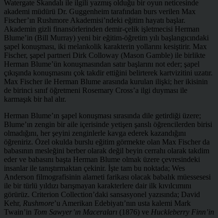
Watergate Skandalı ile ilgili yazmış olduğu bir oyun neticesinde
akademi müdürü Dr. Guggenheim tarafından burs verilen Max
Fischer’ın Rushmore Akademisi’ndeki eğitim hayatı başlar.
Akademin gizli finansörlerinden demir-çelik işletmecisi Herman
Blume’in (Bill Murray) yeni bir eğitim-öğretim yılı başlangıcındaki
şapel konuşması, iki melankolik karakterin yollarını kesiştirir. Max
Fischer, şapel partneri Dirk Colloway (Mason Gamble) ile birlikte
Herman Blume’ün konuşmasından satır başlarını not eder; şapel
çıkışında konuşmasını çok takdir ettiğini belirterek kartvizitini uzatır.
Max Fischer ile Herman Blume arasında kurulan ilişki; her ikisinin
de birinci sınıf öğretmeni Rosemary Cross’a ilgi duyması ile
karmaşık bir hal alır.
Herman Blume’ın şapel konuşması sırasında dile getirdiği üzere;
Blume’ın zengin bir aile içerisinde yetişen şanslı öğrencilerden birisi
olmadığını, her şeyini zenginlerle kavga ederek kazandığını
öğreniriz. Özel okulda burslu eğitim görmekte olan Max Fischer da
babasının mesleğini berber olarak değil beyin cerrahı olarak takdim
eder ve babasını başta Herman Blume olmak üzere çevresindeki
insanlar ile tanıştırmaktan çekinir. İşte tam bu noktada; Wes
Anderson filmografisinin alameti farikası olacak babalık müessesesi
ile bir türlü yıldızı barışmayan karakterlere dair ilk kıvılcımını
görürüz. Criterion Collection’daki sansasyonel yazısında; David
Kehr,
Rushmore
’u Amerikan Edebiyatı’nın usta kalemi Mark
Twain’in
Tom Sawyer’ın Maceraları
(1876) ve
Huckleberry Finn’in