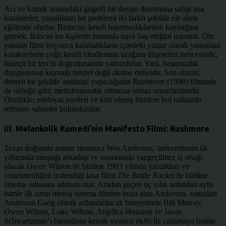
Acı ve komik arasındaki gitgelli bir duygu durumuna sahip ana
karakterler, yaşadıkları bir problemi iki farklı şekilde ele alma
eğilimde olurlar. Birincisi; kendi başarısızlıklarının kaynağına
gitmek. İkincisi ise kişilerin bununla nasıl baş ettiğini izlemek. Öte
yandan filmi boyunca kalabalıkların içindeki yalnız olarak yansıtılan
karakterlerin çoğu kendi ideallerinin uzağına düşmeleri neticesinde,
bilinçli bir tercih doğrultusunda yalnızdırlar. Yani, başarısızlık
duygusunun kaynağı nesnel değil aksine özneldir. Son olarak;
detaylı bir şekilde analizini yapacağımız
Rushmore
(1998) filminde
de olduğu gibi; metinlerarasılık olmazsa olmaz unsurlardandır.
Özellikle; edebiyat eserleri ve kült olmuş filmlere bol miktarda
referans sahneler bulundurular.
III. Melankolik Komedi’nin Manifesto Filmi: Rushmore
Texas doğumlu auteur sinemacı Wes Anderson, üniversitenin ilk
yıllarında tanıştığı arkadaşı ve sonrasında vazgeçilmez iş ortağı
olacak Owen Wilson ile birlikte 1993 yılında yazdıkları ve
yönetmenliğini üstlendiği kısa filmi
The Battle Rocket
ile birlikte
sinema sahasına adımını atar. Aradan geçen üç yılın ardından aynı
isimle ilk uzun metraj sinema filmine imza atan Anderson, sonraları
Anderson Gang olarak adlandırılacak bünyesinde Bill Murray,
Owen Wilson, Luke Wilson, Anjelica Houston ve Jason
Schwartzman’ı barındıran kemik oyuncu ekibi ile çalışmaya başlar.