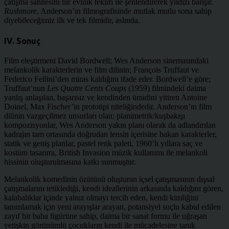
çatışma sahnesini bir evlilik teklifi ile şenlendirerek yıldızı barışır.
Rushmore
, Anderson’ın filmografisinde mutlak mutlu sona sahip
diyebileceğimiz ilk ve tek filmidir, aslında.
IV. Sonuç
Film eleştirmeni David Bordwell; Wes Anderson sinemasındaki
melankolik karakterlerin ve film dilinin; François Truffaut ve
Federico Fellini’den miras kaldığını ifade eder. Bordwell’e göre;
Truffaut’nun
Les Quatre Cents Coups
(1959)
filmindeki daima
yanlış anlaşılan, başarısız ve kendinden ümidini yitiren Antoine
Doinel, Max Fischer’in prototipi niteliğindedir. Anderson’ın film
dilinin vazgeçilmez unsurları olan; planimetrik/kuşbakışı
kompozisyonlar, Wes Anderson yakın planı olarak da adlandırılan
kadrajın tam ortasında doğrudan lensin içerisine bakan karakterler,
statik ve geniş planlar, pastel renk paleti, 1960’lı yıllara saç ve
kostüm tasarımı, British Invasion müzik kullanımı ile melankoli
hissinin oluşturulmasına katkı sunmuştur.
Melankolik komedinin özütünü oluşturan içsel çatışmasının dışsal
çatışmalarını tetiklediği, kendi ideallerinin arkasında kaldığını gören,
kalabalıklar içinde yalnız olmayı tercih eden, kendi kimliğini
tanımlamak için yeni arayışlar arayan, potansiyel suçlu kabul edilen
zayıf bir baba figürüne sahip, daima bir sanat formu ile uğraşan
yetişkin görünümlü çocukların kendi ile mücadelesine tanık