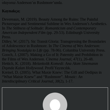
oluyoruz Anderson’ın Rushmore’unda.
Kaynakça;
Devereaux, M. (2019). Beauty Among the Ruins: The Painful
Picturesque and Sentimental Sublime in Wes Anderson’s Aesthetics.
In
The Stillness of Solitude: Romanticism and Contemporary
American Independent Film
(pp. 29-53). Edinburgh University
Press.
Dilley, W. (2017). Sic Transit Gloria: Transgressing the Boundaries
of Adolescence in Rushmore. In
The Cinema of Wes Anderson:
Bringing Nostalgia to Life
(pp. 78-96). Columbia University Press.
Gooch, J. (2007). Making a Go of It: Paternity and Prohibition in
the Films of Wes Anderson.
Cinema Journal, 47
(1), 26-48.
Hettich, K. (2018).
Melankolik Komedi: Ana Akım Sinemanın
Dışında Kalan Hollywood.
Profil Yayıncılık.
Kreisel, D. (2005). What Maxie Knew: The Gift and Oedipus in
“What Maisie Knew” and “Rushmore”.
Mosaic: An
Interdisciplinary Critical Journal, 38
(2), 1-17.