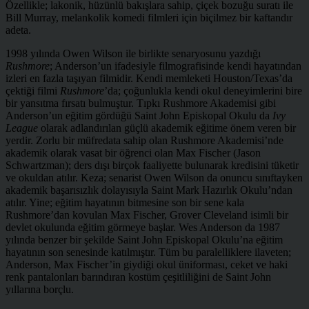
Özellikle; lakonik, hüzünlü bakışlara sahip, çiçek bozuğu suratı ile
Bill Murray, melankolik komedi filmleri için biçilmez bir kaftandır
adeta.
1998 yılında Owen Wilson ile birlikte senaryosunu yazdığı
Rushmore
; Anderson’un ifadesiyle filmografisinde kendi hayatından
izleri en fazla taşıyan filmidir. Kendi memleketi Houston/Texas’da
çektiği filmi
Rushmore
’da; çoğunlukla kendi okul deneyimlerini bire
bir yansıtma fırsatı bulmuştur. Tıpkı Rushmore Akademisi gibi
Anderson’un eğitim gördüğü Saint John Episkopal Okulu da
Ivy
League
olarak adlandırılan güçlü akademik eğitime önem veren bir
yerdir. Zorlu bir müfredata sahip olan Rushmore Akademisi’nde
akademik olarak vasat bir öğrenci olan Max Fischer (Jason
Schwartzman); ders dışı birçok faaliyette bulunarak kredisini tüketir
ve okuldan atılır. Keza; senarist Owen Wilson da onuncu sınıftayken
akademik başarısızlık dolayısıyla Saint Mark Hazırlık Okulu’ndan
atılır. Yine; eğitim hayatının bitmesine son bir sene kala
Rushmore’dan kovulan Max Fischer, Grover Cleveland isimli bir
devlet okulunda eğitim görmeye başlar. Wes Anderson da 1987
yılında benzer bir şekilde Saint John Episkopal Okulu’na eğitim
hayatının son senesinde katılmıştır. Tüm bu paralelliklere ilaveten;
Anderson, Max Fischer’in giydiği okul üniforması, ceket ve haki
renk pantalonları barındıran kostüm çeşitliliğini de Saint John
yıllarına borçlu.