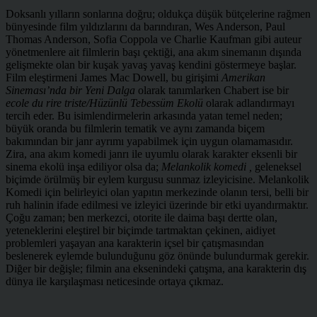
Doksanlı yılların sonlarına doğru; oldukça düşük bütçelerine rağmen
bünyesinde film yıldızlarını da barındıran, Wes Anderson, Paul
Thomas Anderson, Sofia Coppola ve Charlie Kaufman gibi auteur
yönetmenlere ait filmlerin başı çektiği, ana akım sinemanın dışında
gelişmekte olan bir kuşak yavaş yavaş kendini göstermeye başlar.
Film eleştirmeni James Mac Dowell, bu girişimi
Amerikan
Sineması’nda bir Yeni Dalga
olarak tanımlarken Chabert ise bir
ecole du rire triste/Hüzünlü Tebessüm Ekolü
olarak adlandırmayı
tercih eder. Bu isimlendirmelerin arkasında yatan temel neden;
büyük oranda bu filmlerin tematik ve aynı zamanda biçem
bakımından bir janr ayrımı yapabilmek için uygun olamamasıdır.
Zira, ana akım komedi janrı ile uyumlu olarak karakter eksenli bir
sinema ekolü inşa ediliyor olsa da;
Melankolik komedi ,
geleneksel
biçimde örülmüş bir eylem kurgusu sunmaz izleyicisine. Melankolik
Komedi için belirleyici olan yapıtın merkezinde olanın tersi, belli bir
ruh halinin ifade edilmesi ve izleyici üzerinde bir etki uyandırmaktır.
Çoğu zaman; ben merkezci, otorite ile daima başı dertte olan,
yeteneklerini eleştirel bir biçimde tartmaktan çekinen, aidiyet
problemleri yaşayan ana karakterin içsel bir çatışmasından
beslenerek eylemde bulunduğunu göz önünde bulundurmak gerekir.
Diğer bir değişle; filmin ana eksenindeki çatışma, ana karakterin dış
dünya ile karşılaşması neticesinde ortaya çıkmaz.