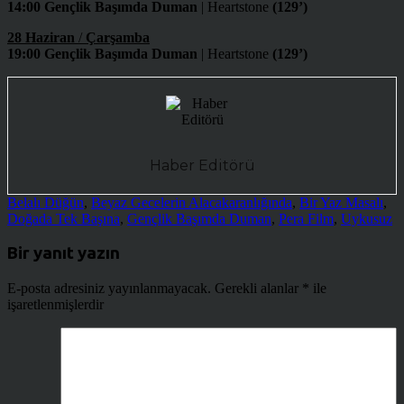
14:00 Gençlik Başımda Duman
| Heartstone
(129’)
28 Haziran
/
Çarşamba
19:00 Gençlik Başımda Duman
| Heartstone
(129’)
Haber Editörü
Belalı Düğün
,
Beyaz Gecelerin Alacakaranlığında
,
Bir Yaz Masalı
,
Doğada Tek Başına
,
Gençlik Başımda Duman
,
Pera Film
,
Uykusuz
Bir yanıt yazın
E-posta adresiniz yayınlanmayacak.
Gerekli alanlar
*
ile
işaretlenmişlerdir