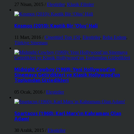
27 Nisan, 2015
/
Eleştiriler
,
Klasik Filmler
Kosmos (2010): Kaotik Bir ‘Oluş’ Hali
11 Mart, 2016
/
Cineritüel Top 150
,
Eleştiriler
,
Reha Erdem
,
Türkiye Sineması
Midnight Cowboy (1969): Yeni Hollywood’un
Sinemaya Getirdikleri ve Klasik Hollywood’un
Toplumdan Gizledikleri
05 Ocak, 2016
/
Eleştiriler
Spartacus (1960): Karl Marx’ın Kahramanı Olan
Adam!
30 Aralık, 2015
/
Eleştiriler