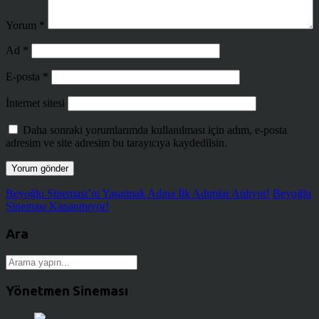
Yorum
*
Ad
*
E-posta
*
İnternet sitesi
Daha sonraki yorumlarımda kullanılması için adım, e-posta
adresim ve site adresim bu tarayıcıya kaydedilsin.
Beyoğlu Sineması’nı Yaşatmak Adına İlk Adımlar Atılıyor!
Beyoğlu
Sineması Kapanmıyor!
Ara
Yönetmen Sineması