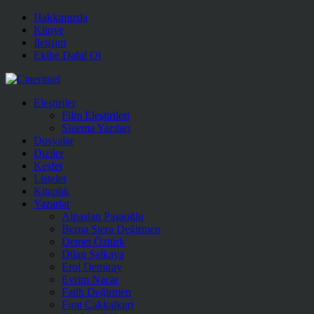
Hakkımızda
Künye
İletişim
Ekibe Dahil Ol
Eleştiriler
Film Eleştirileri
Sinema Yazıları
Dosyalar
Diziler
Keşfet
Listeler
Kitaplık
Yazarlar
Alpaslan Paşaoğlu
Berna Stera Değirmen
Demet Öztürk
Dilan Salkaya
Erol Demiray
Evrim Nacar
Fatih Değirmen
Fırat Çakkalkurt