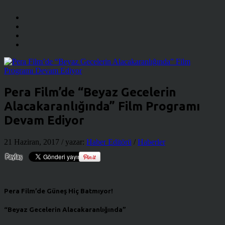
Pera Film’de “Beyaz Gecelerin
Alacakaranlığında” Film Programı
Devam Ediyor
21 Haziran, 2017
/ yazar:
Haber Editörü
/
Haberler
Pera Film’de Güneş Hiç Batmıyor!
“Beyaz Gecelerin Alacakaranlığında”