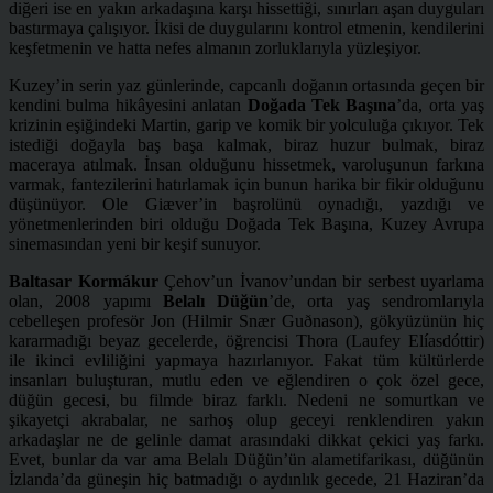
diğeri ise en yakın arkadaşına karşı hissettiği, sınırları aşan duyguları
bastırmaya çalışıyor. İkisi de duygularını kontrol etmenin, kendilerini
keşfetmenin ve hatta nefes almanın zorluklarıyla yüzleşiyor.
Kuzey’in serin yaz günlerinde, capcanlı doğanın ortasında geçen bir
kendini bulma hikâyesini anlatan
Doğada Tek Başına
’da, orta yaş
krizinin eşiğindeki Martin, garip ve komik bir yolculuğa çıkıyor. Tek
istediği doğayla baş başa kalmak, biraz huzur bulmak, biraz
maceraya atılmak. İnsan olduğunu hissetmek, varoluşunun farkına
varmak, fantezilerini hatırlamak için bunun harika bir fikir olduğunu
düşünüyor. Ole Giæver’in başrolünü oynadığı, yazdığı ve
yönetmenlerinden biri olduğu Doğada Tek Başına, Kuzey Avrupa
sinemasından yeni bir keşif sunuyor.
Baltasar Kormákur
Çehov’un İvanov’undan bir serbest uyarlama
olan, 2008 yapımı
Belalı Düğün
’de, orta yaş sendromlarıyla
cebelleşen profesör Jon (Hilmir Snær Guðnason), gökyüzünün hiç
kararmadığı beyaz gecelerde, öğrencisi Thora (Laufey Elíasdóttir)
ile ikinci evliliğini yapmaya hazırlanıyor. Fakat tüm kültürlerde
insanları buluşturan, mutlu eden ve eğlendiren o çok özel gece,
düğün gecesi, bu filmde biraz farklı. Nedeni ne somurtkan ve
şikayetçi akrabalar, ne sarhoş olup geceyi renklendiren yakın
arkadaşlar ne de gelinle damat arasındaki dikkat çekici yaş farkı.
Evet, bunlar da var ama Belalı Düğün’ün alametifarikası, düğünün
İzlanda’da güneşin hiç batmadığı o aydınlık gecede, 21 Haziran’da