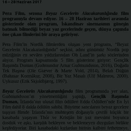
16 – 28 Haziran 2017
Pera Film, sezona
Beyaz Gecelerin Alacakaranlığında
film
programıyla devam ediyor. 16 – 28 Haziran tarihleri arasında
gösterimde olan program, İskandinav sinemasının güneşin
batmak bilmediği beyaz yaz gecelerinde geçen, dünya çapında
öne çıkan filmlerini bir araya getiriyor.
Pera Film’in Nordik filmlerden oluşan yeni programı, “Beyaz
Gecelerin Alacakaranlığında” seçkisi, adını günümüz Nordik pop
müziğinin en sevilen yıldızlarından Oh Land’in şarkı sözlerinden
alıyor. Program kapsamında 5 film gösterime giriyor: Gençlik
Başımda Duman (Guðmundur Arnar Guðmundsson, 2016), Doğada
Tek Başına (Ole Giæver & Marte Vold, 2014), Belalı Düğün
(Baltasar Kormákur, 2008), Bir Yaz Masalı (Ulf Malmros, 2000),
Uykusuz (Erik Skjoldbjærg, 1997).
Beyaz Gecelerin Alacakaranlığında
film programında yer alan,
Guðmundsson’ın yönetmenliğini yaptığı,
Gençlik Başımda
Duman,
İzlanda’nın ulusal film ödülleri Edda Ödülleri’nde En İyi
Film dahil 8 dalda ödülün sahibi. Büyüme sancılarını beyaz gecelere
taşıyan filmde İzlanda’nın muhteşem doğasıyla çevrili küçük bir
kasabada yaşayan Thór ve Kristján bir yaz mevsimi boyunca
dostluk ve aşkı, karşılık bekleyen ve beklemeyen duyguları birlikte
keşfediyorlar. Biri kasabadaki kızlardan birinin kalbini fethetmeye,