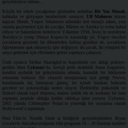
gerçekleşiyor olması…
Küçük bir erkek çocuğunun gözünden anlatılan
Bir Yaz Masalı
,
kahkaha ve gözyaşını beraberinde sunuyor.
Ulf Malmros
imzası
taşıyan filmde, Yngve Johansson adındaki sert mizaçlı adam, yazı
onunla geçirmeleri için iki çocuğu, Mårten ve Annika’yı evine kabul
ediyor ve bakımlarını üstleniyor. Yıllardan 1958, İsveç’in neredeyse
Brezilya’yı yenip Dünya Kupası’nı kazandığı yıl. Yngve önceleri
çocukların gözünde bir diktatörden farksız gözükse de, çocukların
öğretmenine aşık olmasıyla işler değişiyor; iki çocuk, iki yetişkini bir
araya getirmek için ellerinden geleni yapmaya çalışıyor.
Ünlü oyuncu Stellan Skarsgård’ın başrolünde yer aldığı polisiye-
gerilim filmi
Uykusuz
’da, İsveçli polis dedektifi Jonas Engström,
kendini aydınlık bir gökyüzünün altında, karanlık bir hikâyenin
ortasında buluyor. Bir cinayeti soruşturması için gittiği Norveç
kasabasında hiç batmayan güneş, ter içinde bırakan buhranlı
gecelere ve uykusuzluğa neden oluyor. Dedektifin psikolojik ve
fiziksel olarak zayıf düşmesi, üstüne üstlük bir de korkunç bir hata
yapması, peşinde olduğu katilin oldukça işine yarıyor. Uykusuz,
2002 yılında Christopher Nolan’ın yönettiği bir uyarlama olarak
Hollywood’a taşınmıştı.
Pera Film’in Nordik Simit iş birliğiyle gerçekleştirirken
Beyaz
Gecelerin Alacakaranlığında
film
programı 16 – 28 Haziran tarihleri