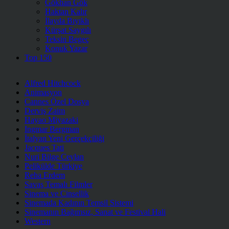
Gökhan Gök
Haktan Kalır
İlayda Bıyıklı
Kürşat Saygılı
Teksin Begeç
Konuk Yazar
Top 150
Alfred Hitchcock
Animasyon
Cannes Özel Dosya
Derviş Zaim
Hayao Miyazaki
Ingmar Bergman
İtalyan Yeni Gerçekçiliği
Jacques Tati
Nuri Bilge Ceylan
Pelikülde Türkiye
Reha Erdem
Savaş Temalı Filmler
Sinema ve Cinsellik
Sinemada Kadının Temsil Sistemi
Sinemanın Bağımsız, Sanat ve Festival Hali
Western