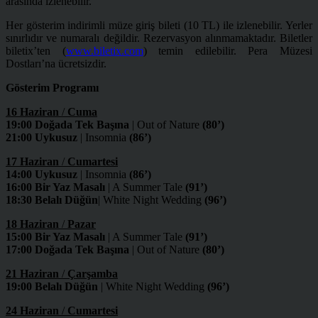
arasında izlenebilir.
Her gösterim indirimli müze giriş bileti (10 TL) ile izlenebilir. Yerler
sınırlıdır ve numaralı değildir. Rezervasyon alınmamaktadır. Biletler
biletix’ten (
www.biletix.com
) temin edilebilir. Pera Müzesi
Dostları’na ücretsizdir.
Gösterim Programı
16 Haziran
/
Cuma
19:00 Doğada Tek Başına
| Out of Nature
(80’)
21:00 Uykusuz
| Insomnia
(86’)
17 Haziran
/
Cumartesi
14:00 Uykusuz
| Insomnia
(86’)
16:00 Bir Yaz Masalı
| A Summer Tale
(91’)
18:30 Belalı Düğün
| White Night Wedding
(96’)
18 Haziran
/
Pazar
15:00 Bir Yaz Masalı
| A Summer Tale
(91’)
17:00 Doğada Tek Başına
| Out of Nature
(80’)
21 Haziran
/
Çarşamba
19:00 Belalı Düğün
| White Night Wedding
(96’)
24 Haziran
/
Cumartesi