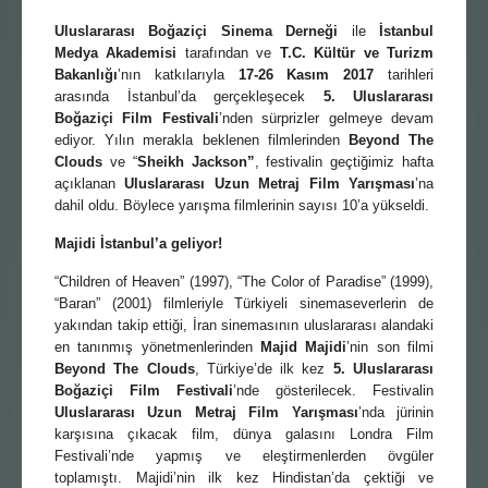
Uluslararası Boğ
azi
ç
i Sinema Derneği
ile
İstanbul
Medya Akademisi
tarafından ve
T.C. Kültür ve Turizm
Bakanlığı
’nın katkılarıyla
17-26 Kası
m 2017
tarihleri
arasında İstanbul’da gerçekleşecek
5. Uluslararası
Boğ
azi
ç
i Film Festivali
’nden sürprizler gelmeye devam
ediyor. Yılın merakla beklenen filmlerinden
Beyond The
Clouds
ve “
Sheikh Jackson”
, festivalin geçtiğimiz hafta
açıklanan
Uluslararası Uzun Metraj F
ilm
Yarışması
’na
dahil oldu. Böylece yarışma filmlerinin sayısı 10’a yükseldi.
Majidi İstanbul’a geliyor!
“Children of Heaven” (1997), “The Color of Paradise” (1999),
“Baran” (2001) filmleriyle Türkiyeli sinemaseverlerin de
yakından takip ettiği, İran sinemasının uluslararası alandaki
en tanınmış yönetmenlerinden
Majid Majidi
’nin son filmi
Beyond The Clouds
, Türkiye’de ilk kez
5. Uluslararası
Boğaziçi Film Festivali
’nde gösterilecek. Festivalin
Uluslararası Uzun Metraj F
ilm
Yarışması
’nda jürinin
karşısına çıkacak film, dünya galasını Londra Film
Festivali’nde yapmış ve eleştirmenlerden övgüler
toplamıştı. Majidi’nin ilk kez Hindistan’da çektiği ve