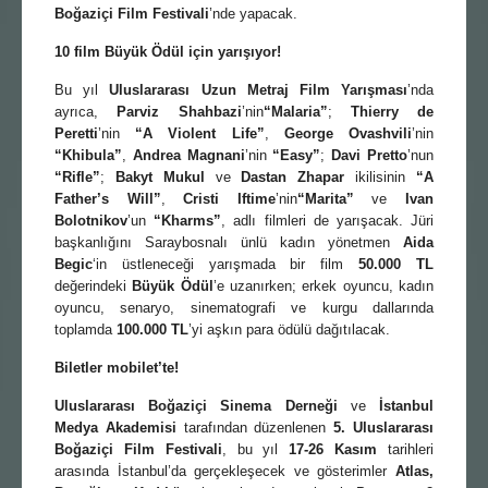
Boğaziçi Film Festivali
’nde yapacak.
10 film Büyük Ödül için yarışıyor!
Bu yıl
Uluslararası Uzun Metraj F
ilm
Yarışması
’nda
ayrıca,
Parviz Shahbazi
’nin
“
Malaria
”
;
Thierry de
Peretti
’nin
“
A Violent Life
”
,
George Ovashvili
’nin
“Khibula”
,
Andrea Magnani
’nin
“
Easy
”
;
Davi Pretto
’nun
“
Rifle
”
;
Bakyt Mukul
ve
Dastan Zhapar
ikilisinin
“
A
Father
’
s Will
”
,
Cristi Iftime
’nin
“Marita”
ve
Ivan
Bolotnikov
’un
“
Kharms
”
, adlı filmleri de yarışacak. Jüri
başkanlığını Saraybosnalı ünlü kadın yönetmen
Aida
Begic
‘in üstleneceği yarışmada bir film
50.000 TL
değerindeki
Büyük Ödül
’e uzanırken; erkek oyuncu, kadın
oyuncu, senaryo, sinematografi ve kurgu dallarında
toplamda
100.000 TL
’yi aşkın para ödülü dağıtılacak.
Biletler mobilet’te!
Uluslararası Boğ
azi
ç
i Sinema Derneği
ve
İstanbul
Medya Akademisi
tarafından düzenlenen
5. Uluslararası
Boğ
azi
ç
i Film Festivali
, bu yıl
17-26 Kasım
tarihleri
arasında İstanbul’da gerçekleşecek ve gösterimler
Atlas,