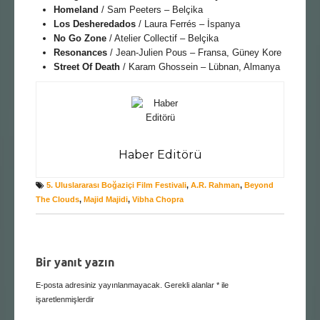
Homeland
/ Sam Peeters – Belçika
Los Desheredados
/ Laura Ferrés – İspanya
No Go Zone
/ Atelier Collectif – Belçika
Resonances
/ Jean-Julien Pous – Fransa, Güney Kore
Street Of Death
/ Karam Ghossein – Lübnan, Almanya
Haber Editörü
5. Uluslararası Boğaziçi Film Festivali
,
A.R. Rahman
,
Beyond
The Clouds
,
Majid Majidi
,
Vibha Chopra
Bir yanıt yazın
E-posta adresiniz yayınlanmayacak.
Gerekli alanlar
*
ile
işaretlenmişlerdir