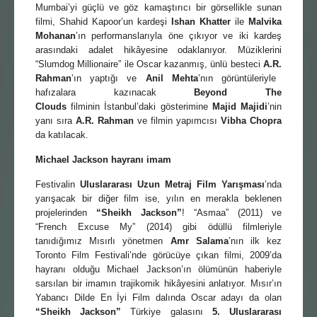
Mumbai’yi güçlü ve göz kamaştırıcı bir görsellikle sunan
filmi, Shahid Kapoor’un kardeşi
Ishan Khatter
ile
Malvika
Mohanan
’ın performanslarıyla öne çıkıyor ve iki kardeş
arasındaki adalet hikâyesine odaklanıyor. Müziklerini
“Slumdog Millionaire” ile Oscar kazanmış, ünlü besteci
A.R.
Rahman
’ın yaptığı ve
Anil Mehta
’nın görüntüleriyle
hafızalara kazınacak
Beyond The
Clouds
filminin İstanbul’daki gösterimine
Majid Majidi
’nin
yanı sıra
A.R.
Rahman
ve filmin yapımcısı
Vibha Chopra
da katılacak.
Michael Jackson hayranı imam
Festivalin
Uluslararası Uzun Metraj F
ilm
Yarışması
’nda
yarışacak bir diğer film ise, yılın en merakla beklenen
projelerinden
“Sheikh Jackson”
! “Asmaa” (2011) ve
“French Excuse My” (2014) gibi ödüllü filmleriyle
tanıdığımız Mısırlı yönetmen
Amr Salama
’nın ilk kez
Toronto Film Festivali’nde görücüye çıkan filmi, 2009’da
hayranı olduğu Michael Jackson’ın ölümünün haberiyle
sarsılan bir imamın trajikomik hikâyesini anlatıyor. Mısır’ın
Yabancı Dilde En İyi Film dalında Oscar adayı da olan
“Sheikh Jackson”
Türkiye galasını
5. Uluslararası