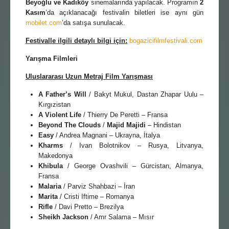
Beyoğlu ve Kadık
ö
y
sinemalarında yapılacak. Programın
2
Kasım
’da açıklanacağı festivalin biletleri ise aynı gün
mobilet.com
’da satışa sunulacak.
Festivalle ilgili detaylı bilgi için:
bogazicifilmfestivali.com
Yarışma Filmleri
Uluslararası Uzun Metraj Film Yarışması
A Father’s Will
/ Bakyt Mukul, Dastan Zhapar Uulu –
Kırgızistan
A Violent Life
/ Thierry De Peretti – Fransa
Beyond The Clouds
/
Majid Majidi
– Hindistan
Easy
/ Andrea Magnani – Ukrayna, İtalya
Kharms
/ Ivan Bolotnikov – Rusya, Litvanya,
Makedonya
Khibula
/ George Ovashvili – Gürcistan, Almanya,
Fransa
Malaria
/ Parviz Shahbazi – İran
Marita
/ Cristi Iftime – Romanya
Rifle
/ Davi Pretto – Brezilya
Sheikh Jackson
/ Amr Salama – Mısır