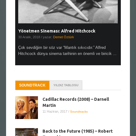
Yönetmen Sineması: Alfred Hitchcock
Yönetmen
30 Aralık, 2018
/ yazar:
Demet Öztürk
28 Kasım, 
aslen
Çok sevdiğim bir söz var “Mantık sıkıcıdır.” Alfred
Çok sıkıcı
netmen
Hitchcock dünya sinema tarihinin en önemli ve biricik ...
doğallığını
SOUNDTRACK
YILDIZ TABLOSU
Cadillac Records (2008) – Darnell
Martin
11 Haziran, 2017
/
Soundtracks
Back to the Future (1985) – Robert