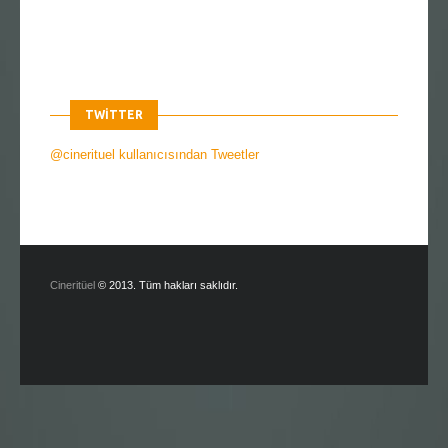
TWITTER
@cinerituel kullanıcısından Tweetler
Cineritüel
© 2013. Tüm hakları saklıdır.