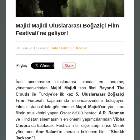
Majid Majidi Uluslararası Boğaziçi Film
Festivali’ne geliyor!
31 Ekim, 2017
/ yazar:
Haber Editörü
/
Haberler
İran sinemasının uluslararası alanda en tanınmış
yönetmenlerinden
Majid Majidi
son filmi
Beyond The
Clouds
ile Türkiye’de ilk kez
5. Uluslararası Boğaziçi
Film Festivali
kapsamında sinemaseverlerle buluşuyor.
Filmin İstanbul’daki gösterimine
Majid Majidi
’nin yanı sıra
filmin müziklerini yapan Oscar ödüllü besteci
A.R.
Rahman
ve Hindistan sinemasının en önemli yapımcılarından
Vibha
Chopra
da katılacak. Festivalin bir diğer sürprizi ise Mısırlı
yönetmen
Amr Salam
’ın merakla beklenen filmi
“Sheikh
Jackson”
!