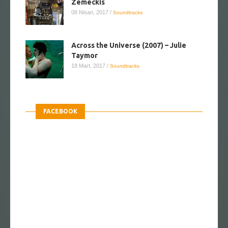
Zemeckis
08 Nisan, 2017
/
Soundtracks
Across the Universe (2007) – Julie
Taymor
18 Mart, 2017
/
Soundtracks
FACEBOOK