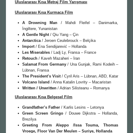
Uluslararası Kısa Metraj Film Yarışması
Uluslararası Kısa Kurmaca Film
A Drowning Man
/ Mahdi Fleifel – Danimarka,
İngiltere, Yunanistan
A Gentle Night
/ Qiu Yang – Çin
Antarctica
/ Jeroen Ceulebrouck – Belçika
Import
/ Ena Sendijarević – Hollanda
Les Miserables
/ Ladj Ly, Fransa – France
Retouch
/ Kaveh Mazaheri – İran
Salamat From Germany
/ Una Gunjak, Rami Kodeih –
Lübnan, Fransa
The President’s Visit
/ Cyril Aris – Lübnan, ABD, Katar
Volcano Island
/ Anna Katalin Lovrity – Macaristan
Written / Unwritten
/ Adrian Silisteanu – Romanya
Uluslararası Kısa Belgesel Film
Grandfather’s Father
/ Karlis Lesins – Letonya
Green Screen Gringo
/ Douwe Dijkstra – Hollanda,
Brezilya
Greeting From Aleppo /
Issa Touma, Thomas
Vroege, Floor Van Der Meulen – Suriye, Hollanda