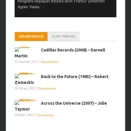
alı
fotoğrafla başlayan Belçika asıllı Fransız yönetmen
Hitchcock 
Agnès Varda, ...
SOUNDTRACK
YILDIZ TABLOSU
Cadillac Records (2008) – Darnell
Martin
11 Haziran, 2017
/
Soundtracks
Back to the Future (1985) – Robert
Zemeckis
08 Nisan, 2017
/
Soundtracks
Across the Universe (2007) – Julie
Taymor
18 Mart, 2017
/
Soundtracks