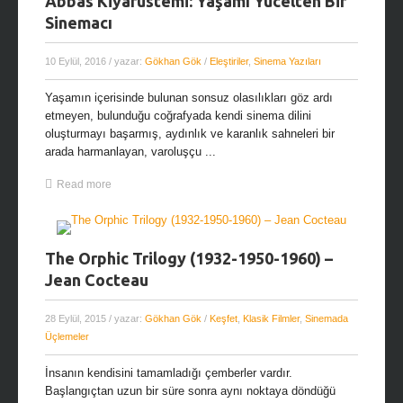
Abbas Kiyarüstemi: Yaşamı Yücelten Bir
Sinemacı
10 Eylül, 2016
/ yazar:
Gökhan Gök
/
Eleştiriler
,
Sinema Yazıları
Yaşamın içerisinde bulunan sonsuz olasılıkları göz ardı
etmeyen, bulunduğu coğrafyada kendi sinema dilini
oluşturmayı başarmış, aydınlık ve karanlık sahneleri bir
arada harmanlayan, varoluşçu ...
Read more
The Orphic Trilogy (1932-1950-1960) –
Jean Cocteau
28 Eylül, 2015
/ yazar:
Gökhan Gök
/
Keşfet
,
Klasik Filmler
,
Sinemada
Üçlemeler
İnsanın kendisini tamamladığı çemberler vardır.
Başlangıçtan uzun bir süre sonra aynı noktaya döndüğü