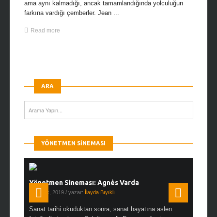
ama aynı kalmadığı, ancak tamamlandığında yolculuğun
farkına vardığı çemberler. Jean ...
Read more
ARA
YÖNETMEN SINEMASI
Yönetmen Sineması: Agnès Varda
Yönetmen
19 Ocak, 2019
/ yazar:
İlayda Bıyıklı
30 Aralık, 2
en çok Top
Sanat tarihi okuduktan sonra, sanat hayatına aslen
Çok sevdiğ