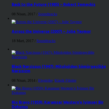
Back to the Future (1985) – Robert Zemeckis
08 Nisan, 2017
/
Soundtracks
Across the Universe (2007) – Julie Taymor
18 Mart, 2017
/
Soundtracks
Black Narcissus (1947): Mitolojiden Sömürgeciliğe
Narsisizm
08 Nisan, 2014
/
Eleştiriler
,
Klasik Filmler
Rio Bravo (1959): Karamsar Western’e İyimser Bir
Dokunuş