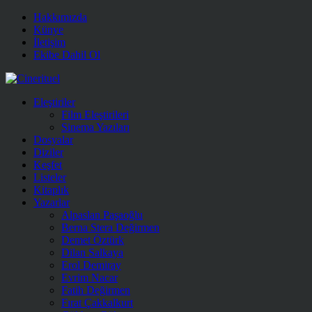
Hakkımızda
Künye
İletişim
Ekibe Dahil Ol
Eleştiriler
Film Eleştirileri
Sinema Yazıları
Dosyalar
Diziler
Keşfet
Listeler
Kitaplık
Yazarlar
Alpaslan Paşaoğlu
Berna Stera Değirmen
Demet Öztürk
Dilan Salkaya
Erol Demiray
Evrim Nacar
Fatih Değirmen
Fırat Çakkalkurt