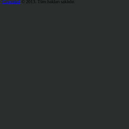
Cineritüel
© 2013. Tüm hakları saklıdır.