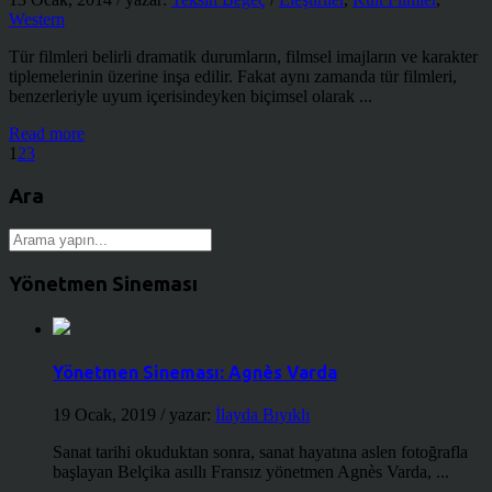
Western
Tür filmleri belirli dramatik durumların, filmsel imajların ve karakter
tiplemelerinin üzerine inşa edilir. Fakat aynı zamanda tür filmleri,
benzerleriyle uyum içerisindeyken biçimsel olarak ...
Read more
1
2
3
Ara
Yönetmen Sineması
Yönetmen Sineması: Agnès Varda
19 Ocak, 2019
/ yazar:
İlayda Bıyıklı
Sanat tarihi okuduktan sonra, sanat hayatına aslen fotoğrafla
başlayan Belçika asıllı Fransız yönetmen Agnès Varda, ...