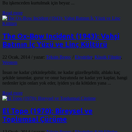
Bu işkenceden kurtulmak için beyaz ...
Read more
The Ox-Bow Incident (1943): Vahşi
Batının İç Yüzü ve Linç Kültürü
22 Ocak, 2014
/ yazar:
Teksin Begeç
/
Eleştiriler
,
Klasik Filmler
,
Western
İnsan ne kadar çirkinleşebilir, ne kadar güzelleşebilir, ahlakı kaç
şekilde tanımlar, gurur ve onur hayatında ne kadar yer kaplar, hangi
nedenler için onları yok eder, iyiden ya da kötüden yana ...
Read more
El Topo (1970): Bireysel ve
Toplumsal Çürüme
13 Ocak, 2014
/ yazar:
Teksin Begeç
/
Eleştiriler
,
Kült Filmler
,