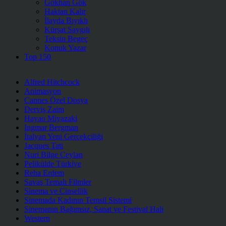
Gökhan Gök
Haktan Kalır
İlayda Bıyıklı
Kürşat Saygılı
Teksin Begeç
Konuk Yazar
Top 150
Alfred Hitchcock
Animasyon
Cannes Özel Dosya
Derviş Zaim
Hayao Miyazaki
Ingmar Bergman
İtalyan Yeni Gerçekçiliği
Jacques Tati
Nuri Bilge Ceylan
Pelikülde Türkiye
Reha Erdem
Savaş Temalı Filmler
Sinema ve Cinsellik
Sinemada Kadının Temsil Sistemi
Sinemanın Bağımsız, Sanat ve Festival Hali
Western