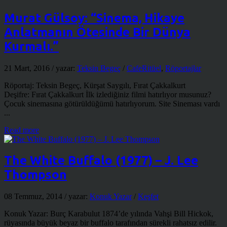
Murat Gülsoy: “Sinema, Hikaye
Anlatmanın Ötesinde Bir Dünya
Kurmalı.”
21 Mart, 2016
/ yazar:
Teksin Begeç
/
CafeRitüel
,
Röportajlar
Röportaj: Teksin Begeç, Kürşat Saygılı, Fırat Çakkalkurt
Deşifre: Fırat Çakkalkurt İlk izlediğiniz filmi hatırlıyor musunuz?
Çocuk sinemasına götürüldüğümü hatırlıyorum. Site Sineması vardı
...
Read more
The White Buffalo (1977) – J. Lee
Thompson
08 Temmuz, 2014
/ yazar:
Konuk Yazar
/
Keşfet
Konuk Yazar: Burç Karabulut 1874’de yılında Vahşi Bill Hickok,
rüyasında büyük beyaz bir buffalo tarafından sürekli rahatsız edilir.