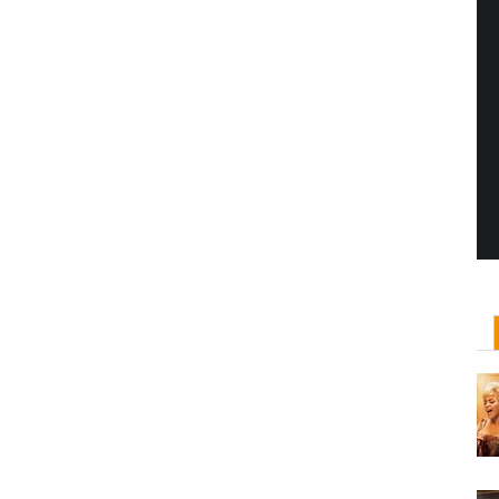
Yönetmen Sineması: Jane Campion
07 Kasım, 2017
/ yazar:
Dilan Salkaya
Uzun metrajları bir yana, adını son dönemde en
çok Top of the Lake dizisi ile duyduğumuz Yeni
Zelandalı yönetmen ...