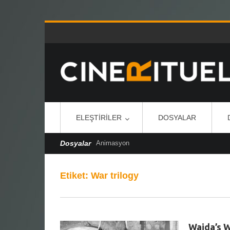
ELEŞTIRILER
DOSYALAR
Dosyalar
Animasyon
Etiket:
War trilogy
Wajda’s W