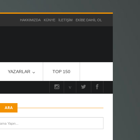
HAKKIMIZDA
KÜNYE
İLETIŞIM
EKIBE DAHIL OL
YAZARLAR
TOP 150
ARA