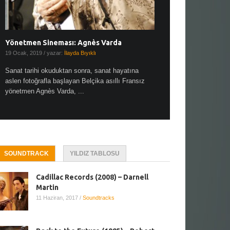
Yönetmen Sineması: Agnès Varda
Yönetmen Sineması: A
19 Ocak, 2019
/ yazar:
İlayda Bıyıklı
30 Aralık, 2018
/ yazar:
Demet
Sanat tarihi okuduktan sonra, sanat hayatına
Çok sevdiğim bir söz var “
aslen fotoğrafla başlayan Belçika asıllı Fransız
Hitchcock dünya sinema t
yönetmen Agnès Varda, ...
biricik ...
SOUNDTRACK
YILDIZ TABLOSU
Cadillac Records (2008) – Darnell
Martin
11 Haziran, 2017
/
Soundtracks