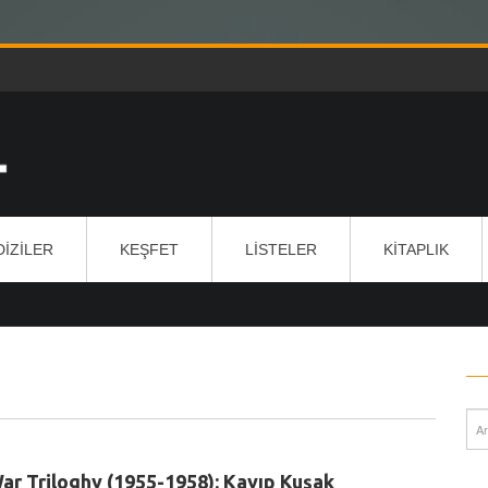
DIZILER
KEŞFET
LISTELER
KITAPLIK
ar Triloghy (1955-1958): Kayıp Kuşak