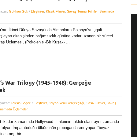
yazar:
Gökhan Gök
/
Eleştiriler
,
Klasik Filmler
,
Savaş Temalı Filmler
,
Sinemada
’nın İkinci Dünya Savaşı’nda Almanların Polonya’yı işgali
şlayan direnişinden bağımsızlık gününe kadar uzanan bir süreci
ş Üçlemesi, (Pokolenie -Bir Kuşak- ...
i’s War Trilogy (1945-1948): Gerçeğe
ek
 yazar:
Teksin Begeç
/
Eleştiriler
,
İtalyan Yeni Gerçekçiliği
,
Klasik Filmler
,
Savaş
inemada Üçlemeler
st iktidar zamanında Hollywood filmlerinin taklidi olan, aynı zamanda
 İtalyan İmparatorluğu ülküsünün propagandasını yapan “beyaz
ine karşı bir ...