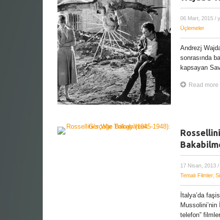
06 Mart, 2015
/ 
Üçlemeler
Andrezj Wajda
sonrasında ba
kapsayan Sava
Read more
Rossellin
Bakabilm
17 Nisan, 2013
/
Temalı Filmler
,
S
İtalya’da faşi
Mussolini’nin
telefon” filmler