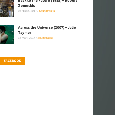
Back to the Future (1985) – Robert
Zemeckis
08 Nisan, 2017
/
Soundtracks
Across the Universe (2007) – Julie
Taymor
18 Mart, 2017
/
Soundtracks
FACEBOOK