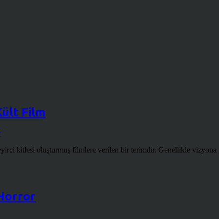
Kült Film
r
eyirci kitlesi oluşturmuş filmlere verilen bir terimdir. Genellikle vizyona 
Horror