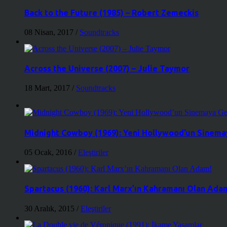
Back to the Future (1985) – Robert Zemeckis
08 Nisan, 2017
/
Soundtracks
Across the Universe (2007) – Julie Taymor
18 Mart, 2017
/
Soundtracks
Midnight Cowboy (1969): Yeni Hollywood’un Sinemay
05 Ocak, 2016
/
Eleştiriler
Spartacus (1960): Karl Marx’ın Kahramanı Olan Ada
30 Aralık, 2015
/
Eleştiriler