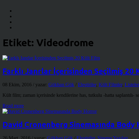
Etiket:
Videodrome
Farklı Janrlar İçerisinden Seçilmiş 20 
08 Ekim, 2016
/ yazar:
Gökhan Gök
/
Eleştiriler
,
Kült Filmler
,
Listele
Kült film; zaman içerisinde kendilerine has, tutkulu -hatta saplantılı- s
Read more
David Cronenberg Sinemasında Body 
26 Mart, 2016
/ yazar:
Gökhan Gök
/
Eleştiriler
,
Sinema Yazıları