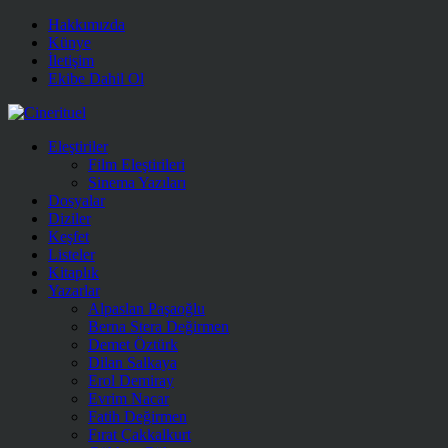
Hakkımızda
Künye
İletişim
Ekibe Dahil Ol
Eleştiriler
Film Eleştirileri
Sinema Yazıları
Dosyalar
Diziler
Keşfet
Listeler
Kitaplık
Yazarlar
Alpaslan Paşaoğlu
Berna Stera Değirmen
Demet Öztürk
Dilan Salkaya
Erol Demiray
Evrim Nacar
Fatih Değirmen
Fırat Çakkalkurt