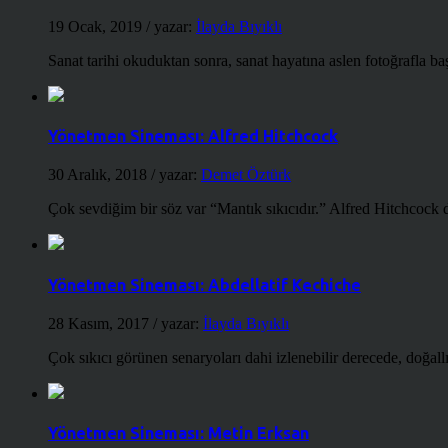
19 Ocak, 2019
/ yazar:
İlayda Bıyıklı
Sanat tarihi okuduktan sonra, sanat hayatına aslen fotoğrafla ba
Yönetmen Sineması: Alfred Hitchcock
30 Aralık, 2018
/ yazar:
Demet Öztürk
Çok sevdiğim bir söz var “Mantık sıkıcıdır.” Alfred Hitchcock d
Yönetmen Sineması: Abdellatif Kechiche
28 Kasım, 2017
/ yazar:
İlayda Bıyıklı
Çok sıkıcı görünen senaryoları dahi izlenebilir derecede, doğallığ
Yönetmen Sineması: Metin Erksan