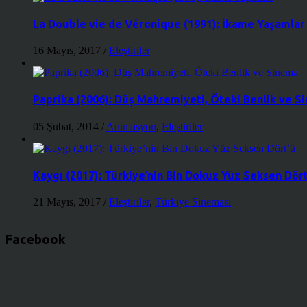
La Double vie de Véronique (1991): İkame Yaşamlar
16 Mayıs, 2017
/
Eleştiriler
Paprika (2006): Düş Mahremiyeti, Öteki Benlik ve S
05 Şubat, 2014
/
Animasyon
,
Eleştiriler
Kaygı (2017): Türkiye’nin Bin Dokuz Yüz Seksen Dört
21 Mayıs, 2017
/
Eleştiriler
,
Türkiye Sineması
Facebook