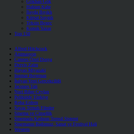
Gökhan Gök
Haktan Kalır
İlayda Bıyıklı
Kürşat Saygılı
Teksin Begeç
Konuk Yazar
Top 150
Alfred Hitchcock
Animasyon
Cannes Özel Dosya
Derviş Zaim
Hayao Miyazaki
Ingmar Bergman
İtalyan Yeni Gerçekçiliği
Jacques Tati
Nuri Bilge Ceylan
Pelikülde Türkiye
Reha Erdem
Savaş Temalı Filmler
Sinema ve Cinsellik
Sinemada Kadının Temsil Sistemi
Sinemanın Bağımsız, Sanat ve Festival Hali
Western