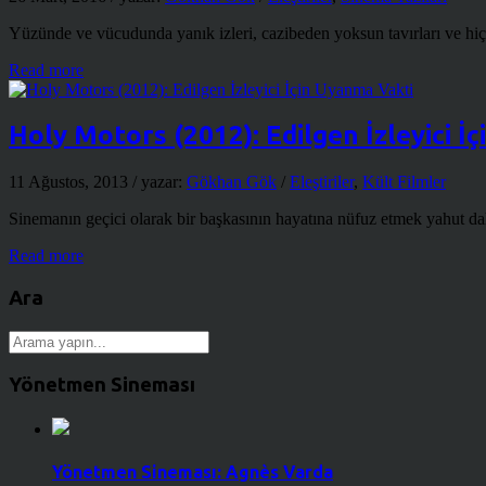
Yüzünde ve vücudunda yanık izleri, cazibeden yoksun tavırları ve hiç
Read more
Holy Motors (2012): Edilgen İzleyici İ
11 Ağustos, 2013
/ yazar:
Gökhan Gök
/
Eleştiriler
,
Kült Filmler
Sinemanın geçici olarak bir başkasının hayatına nüfuz etmek yahut dah
Read more
Ara
Yönetmen Sineması
Yönetmen Sineması: Agnès Varda