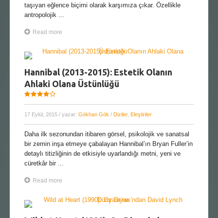
taşıyan eğlence biçimi olarak karşımıza çıkar. Özellikle
antropolojik ...
Read more
Hannibal (2013-2015): Estetik Olanın
Ahlaki Olana Üstünlüğü
17 Eylül, 2015
/ yazar:
Gökhan Gök
/
Diziler
,
Eleştiriler
Daha ilk sezonundan itibaren görsel, psikolojik ve sanatsal
bir zemin inşa etmeye çabalayan Hannibal’ın Bryan Fuller’in
detaylı titizliğinin de etkisiyle uyarlandığı metni, yeni ve
cüretkâr bir ...
Read more