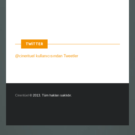
TWITTER
@cinerituel kullanıcısından Tweetler
Cineritüel
© 2013. Tüm hakları saklıdır.