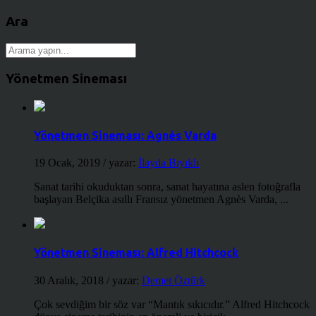
Ara
Yönetmen Sineması
Yönetmen Sineması: Agnès Varda
19 Ocak, 2019
/ yazar:
İlayda Bıyıklı
Sanat tarihi okuduktan sonra, sanat hayatına aslen fotoğrafla
başlayan Belçika asıllı Fransız yönetmen Agnès Varda, ...
Yönetmen Sineması: Alfred Hitchcock
30 Aralık, 2018
/ yazar:
Demet Öztürk
Çok sevdiğim bir söz var “Mantık sıkıcıdır.” Alfred Hitchcock