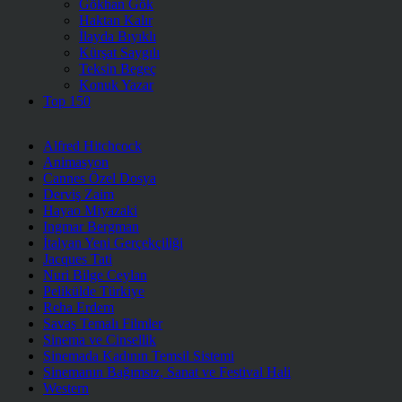
Gökhan Gök
Haktan Kalır
İlayda Bıyıklı
Kürşat Saygılı
Teksin Begeç
Konuk Yazar
Top 150
Alfred Hitchcock
Animasyon
Cannes Özel Dosya
Derviş Zaim
Hayao Miyazaki
Ingmar Bergman
İtalyan Yeni Gerçekçiliği
Jacques Tati
Nuri Bilge Ceylan
Pelikülde Türkiye
Reha Erdem
Savaş Temalı Filmler
Sinema ve Cinsellik
Sinemada Kadının Temsil Sistemi
Sinemanın Bağımsız, Sanat ve Festival Hali
Western