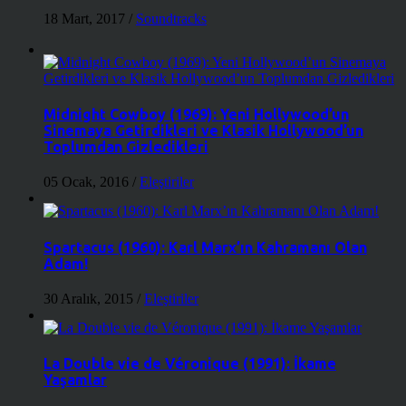
18 Mart, 2017
/
Soundtracks
Midnight Cowboy (1969): Yeni Hollywood’un
Sinemaya Getirdikleri ve Klasik Hollywood’un
Toplumdan Gizledikleri
05 Ocak, 2016
/
Eleştiriler
Spartacus (1960): Karl Marx’ın Kahramanı Olan
Adam!
30 Aralık, 2015
/
Eleştiriler
La Double vie de Véronique (1991): İkame
Yaşamlar