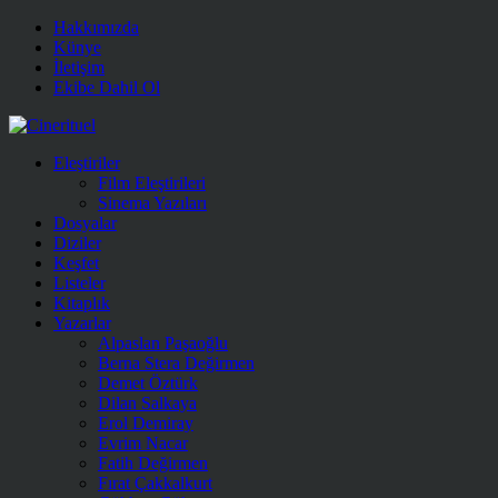
Hakkımızda
Künye
İletişim
Ekibe Dahil Ol
Eleştiriler
Film Eleştirileri
Sinema Yazıları
Dosyalar
Diziler
Keşfet
Listeler
Kitaplık
Yazarlar
Alpaslan Paşaoğlu
Berna Stera Değirmen
Demet Öztürk
Dilan Salkaya
Erol Demiray
Evrim Nacar
Fatih Değirmen
Fırat Çakkalkurt