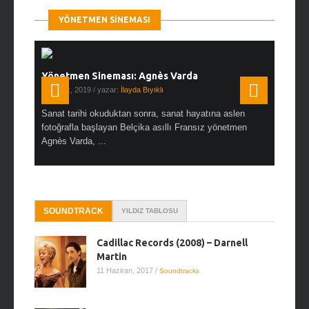
YÖNETMEN SINEMASI
Yönetmen Sineması: Agnès Varda
Yönetmen
19 Ocak, 2019
/ yazar:
İlayda Bıyıklı
30 Aralık, 2
en çok Top
Sanat tarihi okuduktan sonra, sanat hayatına aslen
Çok sevdiğ
alı
fotoğrafla başlayan Belçika asıllı Fransız yönetmen
Hitchcock 
Agnès Varda, ...
SOUNDTRACK
YILDIZ TABLOSU
Cadillac Records (2008) – Darnell
Martin
11 Haziran, 2017
/
Soundtracks