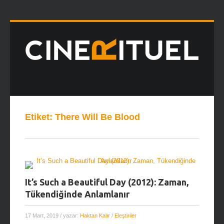
Etiket:
There Will Be Blood
It’s Such a Beautiful Day (2012): Zaman,
Tükendiğinde Anlamlanır
17 Mart, 2019
/ yazar:
Haktan Kalır
/
Eleştiriler