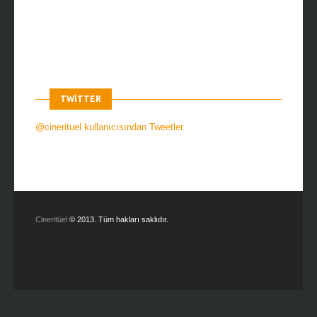
TWITTER
@cinerituel kullanıcısından Tweetler
Cineritüel
© 2013. Tüm hakları saklıdır.