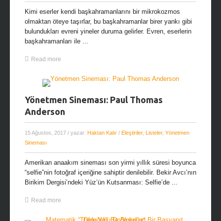
Kimi eserler kendi başkahramanlarını bir mikrokozmos
olmaktan öteye taşırlar, bu başkahramanlar birer yankı gibi
bulundukları evreni yineler duruma gelirler. Evren, eserlerin
başkahramanları ile ...
Read more
Yönetmen Sineması: Paul Thomas
Anderson
15 Ağustos, 2017
/ yazar:
Haktan Kalır
/
Eleştiriler
,
Listeler
,
Yönetmen
Sineması
Amerikan anaakım sineması son yirmi yıllık süresi boyunca
“selfie”nin fotoğraf içeriğine sahiptir denilebilir. Bekir Avcı’nın
Birikim Dergisi’ndeki Yüz’ün Kutsanması: Selfie’de ...
Read more